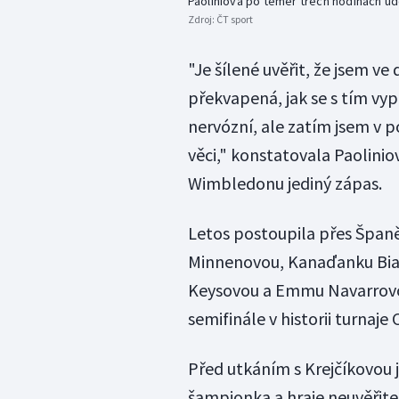
Paoliniová po téměř třech hodinách ud
Zdroj:
ČT sport
"Je šílené uvěřit, že jsem v
překvapená, jak se s tím v
nervózní, ale zatím jsem v 
věci," konstatovala Paolini
Wimbledonu jediný zápas.
Letos postoupila přes Španě
Minnenovou, Kanaďanku Bia
Keysovou a Emmu Navarrovo
semifinále v historii turnaje
Před utkáním s Krejčíkovou 
šampionka a hraje neuvěřite