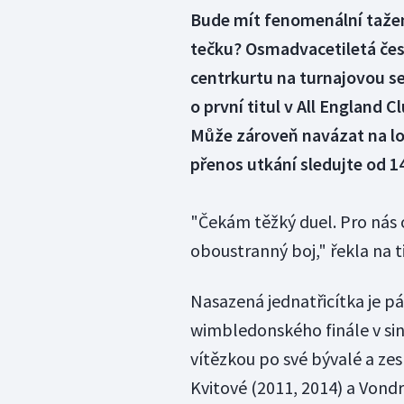
Bude mít fenomenální taže
tečku? Osmadvacetiletá česk
centrkurtu na turnajovou se
o první titul v All England
Může zároveň navázat na l
přenos utkání sledujte od 1
"Čekám těžký duel. Pro nás
oboustranný boj," řekla na t
Nasazená jednatřicítka je pá
wimbledonského finále v sin
vítězkou po své bývalé a ze
Kvitové (2011, 2014) a Vond