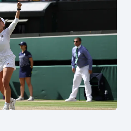
Moderní pětiboj
Triatlon
Motorsport
Veslování
Olympijské hry
Vodní slalom
Parasport
Volejbal
Plavání
Ostatní
Plážový volejbal