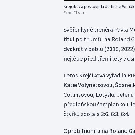
Krejčíková postoupila do finále Wimb
Zdroj:
ČT sport
Svěřenkyně trenéra Pavla Mo
titul po triumfu na Roland G
dvakrát v deblu (2018, 2022)
nejlépe před třemi lety v os
Letos Krejčíková vyřadila 
Katie Volynetsovou, Španěl
Collinsovou, Lotyšku Jelenu
předloňskou šampionkou Je
čtyřku zdolala 3:6, 6:3, 6:4.
Oproti triumfu na Roland Gar