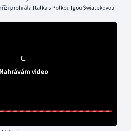
aříži prohrála Italka s Polkou Igou Šwiatekovou.
Nahrávám video