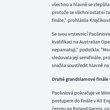
všechno a hlavně se zlepšila
protože se všichni ostatní t
finále," prohlásila Krejčíková
Se svou vrstevnicí Paoliniovo
kvalifikaci na Australian Open
nepamatuji," podotkla. "Moc 
sledovala její semifinále, pr
snažila soustředit hlavně na 
Druhé grandslamové finále 
Paoliniová pokračuje ve Wi
postupem do finále v All Eng
červnu na Roland Garros, c