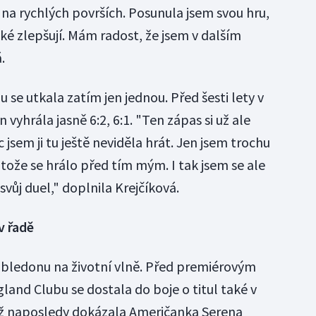
 na rychlých površích. Posunula jsem svou hru,
aké zlepšují. Mám radost, že jsem v dalším
.
u se utkala zatím jen jednou. Před šesti lety v
 vyhrála jasně 6:2, 6:1. "Ten zápas si už ale
jsem ji tu ještě neviděla hrát. Jen jsem trochu
otože se hrálo před tím mým. I tak jsem se ale
svůj duel," doplnila Krejčíková.
v řadě
mbledonu na životní vlně. Před premiérovým
land Clubu se dostala do boje o titul také v
ož naposledy dokázala Američanka Serena