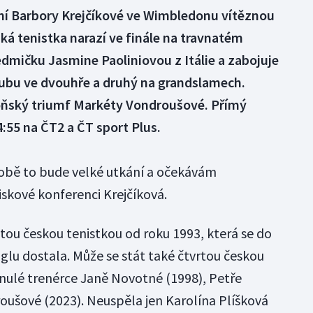
ní Barbory Krejčíkové ve Wimbledonu vítěznou
á tenistka narazí ve finále na travnatém
dmičku Jasmine Paoliniovou z Itálie a zabojuje
 Clubu ve dvouhře a druhý na grandslamech.
oňský triumf Markéty Vondroušové. Přímý
4:55 na ČT2 a ČT sport Plus.
 obě to bude velké utkání a očekávám
iskové konferenci Krejčíková.
tou českou tenistkou od roku 1993, která se do
glu dostala. Může se stát také čtvrtou českou
snulé trenérce Janě Novotné (1998), Petře
roušové (2023). Neuspěla jen Karolína Plíšková