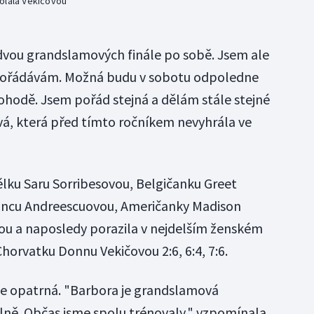
olala Vekičovou
e dvou grandslamových finále po sobě. Jsem ale
ypořádávám. Možná budu v sobotu odpoledne
pohodě. Jsem pořád stejná a dělám stále stejné
ová, která před tímto ročníkem nevyhrála ve
lku Saru Sorribesovou, Belgičanku Greet
ncu Andreescuovou, Američanky Madison
u a naposledy porazila v nejdelším ženském
 Chorvatku Donnu Vekičovou 2:6, 6:4, 7:6.
je opatrná. "Barbora je grandslamová
lně. Občas jsme spolu trénovaly," vzpomínala.