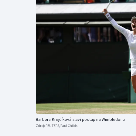
Curling
Dostihy
Florbal
Futsal
Golf
Gymnastika
Barbora Krejčíková slaví postup na Wimbledonu
Zdroj:
REUTERS/Paul Childs