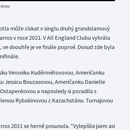
ledonu
tla může získat v singlu druhý grandslamový
arros v roce 2021. V All England Clubu vyhrála
, ve dvouhře je ve finále poprvé. Dosud zde byla
mifinále.
Rusku Veroniku Kuděrmětovovou, Američanku
ku Jessicu Bouzasovou, Američanku Danielle
 Ostapenkovou a naposledy si poradila s
lenou Rybakinovou z Kazachstánu. Turnajovou
ros 2021 se herně posunula. "Vylepšila jsem asi