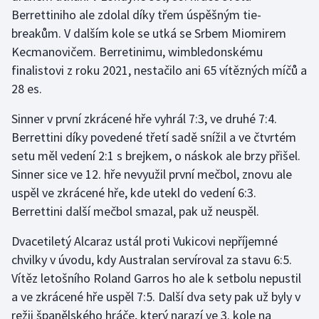
Berrettiniho ale zdolal díky třem úspěšným tie-
Olympijské hry
breakům. V dalším kole se utká se Srbem Miomirem
Kecmanovičem. Berretinimu, wimbledonskému
Parasport
finalistovi z roku 2021, nestačilo ani 65 vítězných míčů a
28 es.
Plavání
Sinner v první zkrácené hře vyhrál 7:3, ve druhé 7:4.
Plážový volejbal
Berrettini díky povedené třetí sadě snížil a ve čtvrtém
setu měl vedení 2:1 s brejkem, o náskok ale brzy přišel.
Ragby
Sinner sice ve 12. hře nevyužil první mečbol, znovu ale
uspěl ve zkrácené hře, kde utekl do vedení 6:3.
Rychlobruslení
Berrettini další mečbol smazal, pak už neuspěl.
Rychlostní kanoistika
Dvacetiletý Alcaraz ustál proti Vukicovi nepříjemné
chvilky v úvodu, kdy Australan servíroval za stavu 6:5.
Short track
Vítěz letošního Roland Garros ho ale k setbolu nepustil
Sportovní střelba
a ve zkrácené hře uspěl 7:5. Další dva sety pak už byly v
režii španělského hráče, který narazí ve 3. kole na