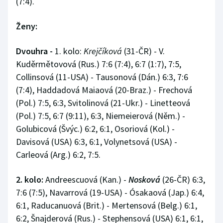
(7:4).
Ženy:
Dvouhra -
1. kolo:
Krejčíková
(31-ČR) - V.
Kuděrmětovová (Rus.) 7:6 (7:4), 6:7 (1:7), 7:5,
Collinsová (11-USA) - Tausonová (Dán.) 6:3, 7:6
(7:4), Haddadová Maiaová (20-Braz.) - Frechová
(Pol.) 7:5, 6:3, Svitolinová (21-Ukr.) - Linetteová
(Pol.) 7:5, 6:7 (9:11), 6:3, Niemeierová (Něm.) -
Golubicová (Švýc.) 6:2, 6:1, Osoriová (Kol.) -
Davisová (USA) 6:3, 6:1, Volynetsová (USA) -
Carleová (Arg.) 6:2, 7:5.
2. kolo:
Andreescuová (Kan.) -
Nosková
(26-ČR) 6:3,
7:6 (7:5), Navarrová (19-USA) - Ósakaová (Jap.) 6:4,
6:1, Raducanuová (Brit.) - Mertensová (Belg.) 6:1,
6:2, Šnajderová (Rus.) - Stephensová (USA) 6:1, 6:1,