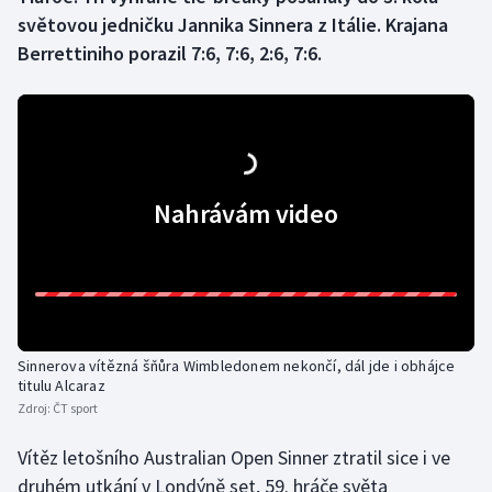
světovou jedničku Jannika Sinnera z Itálie. Krajana
Gymnastika
Berrettiniho porazil 7:6, 7:6, 2:6, 7:6.
Házená
Jezdectví
Nahrávám video
Judo
Krasobruslení
Lezení
Lyže a snowboard
Sinnerova vítězná šňůra Wimbledonem nekončí, dál jde i obhájce
titulu Alcaraz
Zdroj:
ČT sport
Moderní pětiboj
Vítěz letošního Australian Open Sinner ztratil sice i ve
Motorsport
druhém utkání v Londýně set, 59. hráče světa