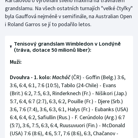
Kartalovou o vyrovnání svého maxima na travnatém
grandslamu. Na všech ostatních turnajích "velké čtyřky"
byla Gauffová nejméně v semifinále, na Australian Open
i Roland Garros se jí to podařilo letos.
Tenisový grandslam Wimbledon v Londýně
(tráva, dotace 50 milionů liber):
Muži:
Dvouhra - 1. kolo:
Macháč
(ČR) - Goffin (Belg.) 3:6,
3:6, 6:4, 6:1, 7:6 (10:5), Tabilo (24-Chile) - Evans
(Brit.) 6:2, 7:5, 6:3, Rinderknech (Fr.) - Nišikori (Jap.)
5:7, 6:4, 6:7 (2:7), 6:3, 6:2, Pouille (Fr.) - Djere (Srb.)
3:6, 7:6 (7:4), 3:6, 6:3, 6:1, Halys (Fr.) - Eubanks (USA)
6:4, 6:4, 6:2, Safiullin (Rus.) - F. Cerúndolo (Arg.) 6:7
(5:7), 3:6, 7:5, 6:3, 6:4, Ruusuvuori (Fin.) - McDonald
(USA) 7:6 (8:6), 4:6, 5:7, 7:6 (8:6), 6:3, Chačanov -