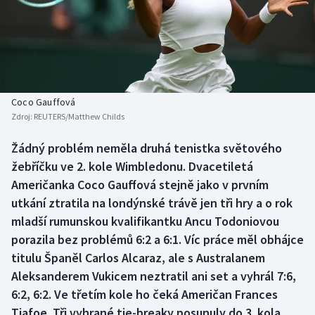
Baseball a softbal
Soutěže
Basketbal
Historické návraty
Biatlon
Aplikace ČT sport
Coco Gauffová
Boby a skeleton
AZ kvíz
Zdroj:
REUTERS/Matthew Childs
Box
Žádný problém neměla druhá tenistka světového
žebříčku ve 2. kole Wimbledonu. Dvacetiletá
Curling
Američanka Coco Gauffová stejně jako v prvním
utkání ztratila na londýnské trávě jen tři hry a o rok
Dostihy
mladší rumunskou kvalifikantku Ancu Todoniovou
porazila bez problémů 6:2 a 6:1. Víc práce měl obhájce
Florbal
titulu Španěl Carlos Alcaraz, ale s Australanem
Aleksanderem Vukicem neztratil ani set a vyhrál 7:6,
Futsal
6:2, 6:2. Ve třetím kole ho čeká Američan Frances
Tiafoe. Tři vyhrané tie-breaky posunuly do 3. kola
Golf