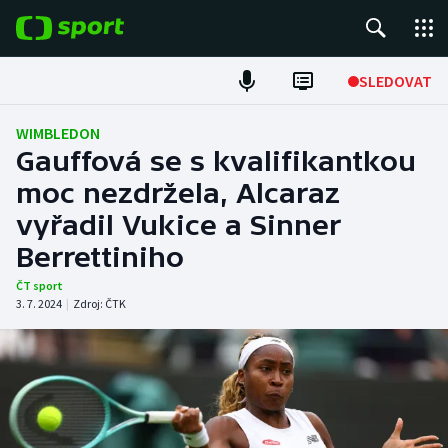
POPULÁRNÍ
SLEDOVAT
Fotbal
WIMBLEDON
Gauffová se s kvalifikantkou
Hokej
moc nezdržela, Alcaraz
vyřadil Vukice a Sinner
Tenis
Berrettiniho
Atletika
ČT sport
3. 7. 2024
|
Zdroj:
ČTK
Cyklistika
DALŠÍ SPORTY
Americký fotbal
NEPŘEHLÉDNĚTE