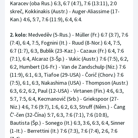
Karacev (oba Rus.) 6:3, 6:7 (4:7), 7:6 (13:11), 2:0
skreč, Kokkinakis (Austr.) - Auger-Aliassime (17-
Kan.) 4:6, 5:7, 7:6 (11:9), 6:4, 6:4.
2. kolo:
Medveděv (5-Rus.) - Müller (Fr.) 6:7 (3:7), 7:6
(7:4), 6:4, 7:5, Fognini (It.) - Ruud (8-Nor.) 6:4, 7:5,
6:7 (1:7), 6:3, Bublik (23-Kaz.) - Cazaux (Fr.) 6:4, 7:6
(7:1), 6:4, Alcaraz (3-Šp.) - Vukic (Austr.) 7:6 (7:5), 6:2,
6:2, Humbert (16-Fr.) - Van de Zandschulp (Niz.) 7:6
(11:9), 6:1, 6:3, Tiafoe (29-USA) - Čorič (Chorv.) 7:6
(7:5), 6:1, 6:3, Nakashima (USA) - Thompson (Austr.)
6:3, 6:2, 6:2, Paul (12-USA) - Virtanen (Fin.) 4:6, 6:3,
5:7, 7:5, 6:4, Kecmanovič (Srb.) - Griekspoor (27-
Niz.) 4:6, 7:6 (9:7), 1:6, 6:2, 6:3, Struff (Něm.) - Čang
Č'-čen (32-Čína) 5:7, 6:3, 7:6 (7:1), 7:6 (10:8),
Bautista (Šp.) - Sonego (It.) 6:3, 3:6, 6:3, 6:4, Sinner
(1-It.) - Berrettini (It.) 7:6 (7:3), 7:6 (7:4), 2:6, 7:6