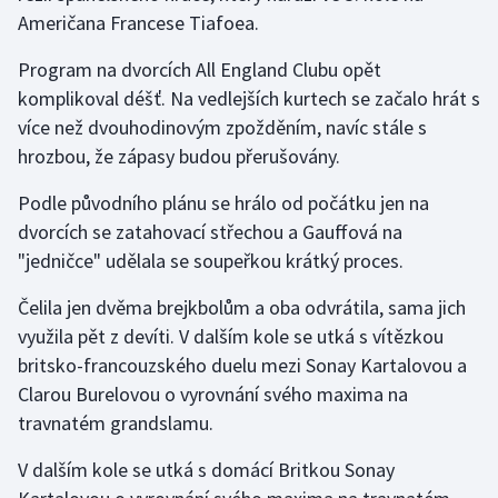
Stolní tenis
Američana Francese Tiafoea.
Program na dvorcích All England Clubu opět
Triatlon
komplikoval déšť. Na vedlejších kurtech se začalo hrát s
Veslování
více než dvouhodinovým zpožděním, navíc stále s
hrozbou, že zápasy budou přerušovány.
Vodní slalom
Podle původního plánu se hrálo od počátku jen na
Volejbal
dvorcích se zatahovací střechou a Gauffová na
"jedničce" udělala se soupeřkou krátký proces.
Ostatní
Čelila jen dvěma brejkbolům a oba odvrátila, sama jich
využila pět z devíti. V dalším kole se utká s vítězkou
britsko-francouzského duelu mezi Sonay Kartalovou a
Clarou Burelovou o vyrovnání svého maxima na
travnatém grandslamu.
V dalším kole se utká s domácí Britkou Sonay