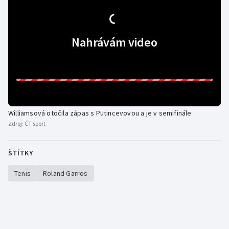
Moderní pětiboj
Nahrávám video
Motorsport
Olympijské hry
Parasport
Plavání
Williamsová otočila zápas s Putincevovou a je v semifinále
Zdroj:
ČT sport
Plážový volejbal
ŠTÍTKY
Ragby
Tenis
Roland Garros
Rychlobruslení
Rychlostní kanoistika