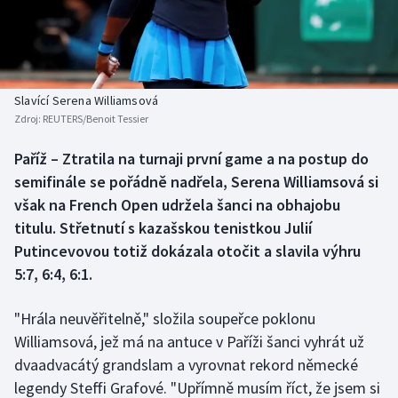
Atletika
Soutěže
Baseball a softbal
Historické návraty
Basketbal
Aplikace ČT sport
Slavící Serena Williamsová
Zdroj:
REUTERS/Benoit Tessier
Biatlon
AZ kvíz
Paříž – Ztratila na turnaji první game a na postup do
semifinále se pořádně nadřela, Serena Williamsová si
Boby a skeleton
však na French Open udržela šanci na obhajobu
Box
titulu. Střetnutí s kazašskou tenistkou Julií
Putincevovou totiž dokázala otočit a slavila výhru
Curling
5:7, 6:4, 6:1.
Cyklistika
"Hrála neuvěřitelně," složila soupeřce poklonu
Williamsová, jež má na antuce v Paříži šanci vyhrát už
Dostihy
dvaadvacátý grandslam a vyrovnat rekord německé
legendy Steffi Grafové. "Upřímně musím říct, že jsem si
Florbal