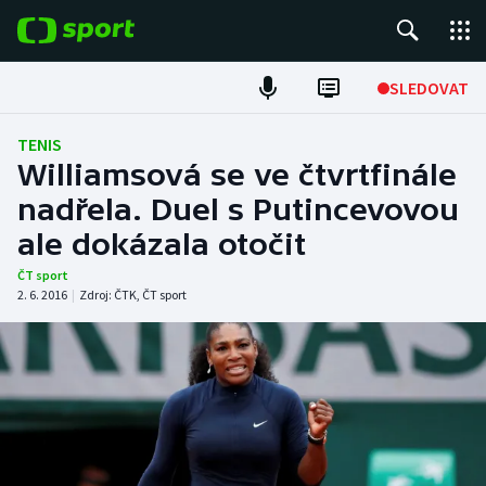
POPULÁRNÍ
SLEDOVAT
ME v atletice
TENIS
Williamsová se ve čtvrtfinále
ME v plavání
nadřela. Duel s Putincevovou
ale dokázala otočit
Fotbal
ČT sport
Hokej
2. 6. 2016
|
Zdroj:
ČTK
,
ČT sport
Tenis
DALŠÍ SPORTY
Americký fotbal
NEPŘEHLÉDNĚTE