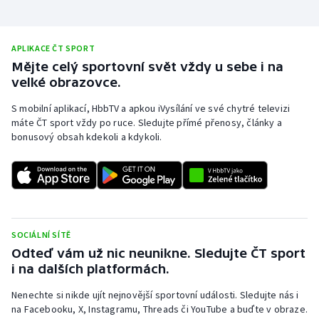
Short track
Sportovní střelba
APLIKACE ČT SPORT
Mějte celý sportovní svět vždy u sebe i na
Stolní tenis
velké obrazovce.
S mobilní aplikací, HbbTV a apkou iVysílání ve své chytré televizi
Triatlon
máte ČT sport vždy po ruce. Sledujte přímé přenosy, články a
bonusový obsah kdekoli a kdykoli.
Veslování
Vodní slalom
Volejbal
SOCIÁLNÍ SÍTĚ
Ostatní
Odteď vám už nic neunikne. Sledujte ČT sport
i na dalších platformách.
Nenechte si nikde ujít nejnovější sportovní události. Sledujte nás i
na Facebooku, X, Instagramu, Threads či YouTube a buďte v obraze.