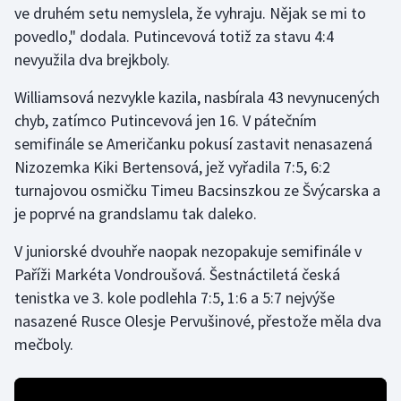
ve druhém setu nemyslela, že vyhraju. Nějak se mi to
povedlo," dodala. Putincevová totiž za stavu 4:4
Futsal
nevyužila dva brejkboly.
Golf
Williamsová nezvykle kazila, nasbírala 43 nevynucených
chyb, zatímco Putincevová jen 16. V pátečním
Gymnastika
semifinále se Američanku pokusí zastavit nenasazená
Nizozemka Kiki Bertensová, jež vyřadila 7:5, 6:2
Házená
turnajovou osmičku Timeu Bacsinszkou ze Švýcarska a
je poprvé na grandslamu tak daleko.
Jezdectví
V juniorské dvouhře naopak nezopakuje semifinále v
Judo
Paříži Markéta Vondroušová. Šestnáctiletá česká
tenistka ve 3. kole podlehla 7:5, 1:6 a 5:7 nejvýše
Krasobruslení
nasazené Rusce Olesje Pervušinové, přestože měla dva
Lezení
mečboly.
Lyže a snowboard