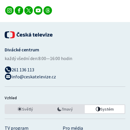
Divácké centrum
každý všední den:
8:00—16:00 hodin
261 136 113
info@ceskatelevize.cz
Vzhled
Světlý
Tmavý
Systém
TV program
Pro média