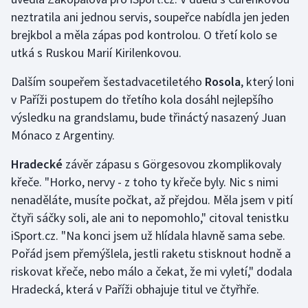
Stolní tenis
neztratila ani jednou servis, soupeřce nabídla jen jeden
brejkbol a měla zápas pod kontrolou. O třetí kolo se
Triatlon
utká s Ruskou Marií Kirilenkovou.
Veslování
Dalším soupeřem šestadvacetiletého
Rosola
, který loni
v Paříži postupem do třetího kola dosáhl nejlepšího
Vodní slalom
výsledku na grandslamu, bude třináctý nasazený Juan
Mónaco z Argentiny.
Volejbal
Hradecké
závěr zápasu s Görgesovou zkomplikovaly
Ostatní
křeče. "Horko, nervy - z toho ty křeče byly. Nic s nimi
nenaděláte, musíte počkat, až přejdou. Měla jsem v pití
čtyři sáčky soli, ale ani to nepomohlo," citoval tenistku
iSport.cz. "Na konci jsem už hlídala hlavně sama sebe.
Pořád jsem přemýšlela, jestli raketu stisknout hodně a
riskovat křeče, nebo málo a čekat, že mi vyletí," dodala
Hradecká, která v Paříži obhajuje titul ve čtyřhře.