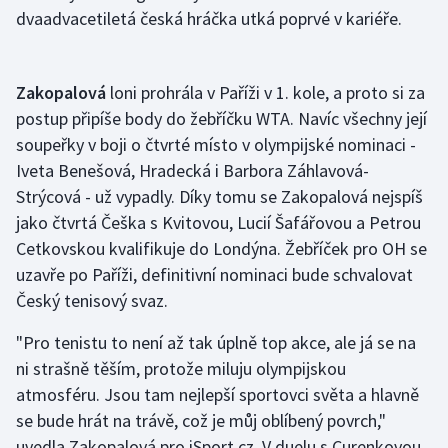
dvaadvacetiletá česká hráčka utká poprvé v kariéře.
Olympijské hry
Parasport
Zakopalová
loni prohrála v Paříži v 1. kole, a proto si za
postup připíše body do žebříčku WTA. Navíc všechny její
Plavání
soupeřky v boji o čtvrté místo v olympijské nominaci -
Iveta Benešová, Hradecká i Barbora Záhlavová-
Plážový volejbal
Strýcová - už vypadly. Díky tomu se Zakopalová nejspíš
jako čtvrtá Češka s Kvitovou, Lucií Šafářovou a Petrou
Ragby
Cetkovskou kvalifikuje do Londýna. Žebříček pro OH se
Rychlobruslení
uzavře po Paříži, definitivní nominaci bude schvalovat
Český tenisový svaz.
Rychlostní kanoistika
"Pro tenistu to není až tak úplně top akce, ale já se na
Short track
ni strašně těším, protože miluju olympijskou
atmosféru. Jsou tam nejlepší sportovci světa a hlavně
Sportovní střelba
se bude hrát na trávě, což je můj oblíbený povrch,"
uvedla Zakopalová pro iSport.cz. V duelu s Curenkovou