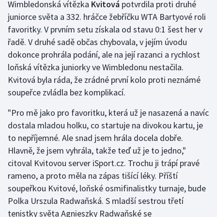
Wimbledonská vítězka
Kvitová
potvrdila proti druhé
juniorce světa a 332. hráčce žebříčku WTA Bartyové roli
Gymnastika
favoritky. V prvním setu získala od stavu 0:1 šest her v
řadě. V druhé sadě občas chybovala, v jejím úvodu
Házená
dokonce prohrála podání, ale na její razanci a rychlost
loňská vítězka juniorky ve Wimbledonu nestačila.
Jezdectví
Kvitová byla ráda, že zrádné první kolo proti neznámé
soupeřce zvládla bez komplikací.
Judo
"Pro mě jako pro favoritku, která už je nasazená a navíc
Krasobruslení
dostala mladou holku, co startuje na divokou kartu, je
to nepříjemné. Ale snad jsem hrála docela dobře.
Lezení
Hlavně, že jsem vyhrála, takže teď už je to jedno,"
Lyže a snowboard
citoval Kvitovou server iSport.cz. Trochu ji trápí pravé
rameno, a proto měla na zápas tišící léky. Příští
Moderní pětiboj
soupeřkou Kvitové, loňské osmifinalistky turnaje, bude
Polka Urszula Radwaňská. S mladší sestrou třetí
Motorsport
tenistky světa Agnieszky Radwaňské se