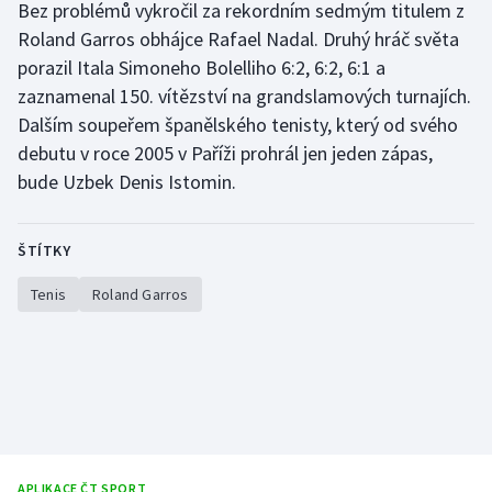
Bez problémů vykročil za rekordním sedmým titulem z
Roland Garros obhájce Rafael Nadal. Druhý hráč světa
porazil Itala Simoneho Bolelliho 6:2, 6:2, 6:1 a
zaznamenal 150. vítězství na grandslamových turnajích.
Dalším soupeřem španělského tenisty, který od svého
debutu v roce 2005 v Paříži prohrál jen jeden zápas,
bude Uzbek Denis Istomin.
ŠTÍTKY
Tenis
Roland Garros
APLIKACE ČT SPORT