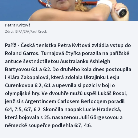
Baseball a softbal
Soutěže
Basketbal
Historické návraty
Petra Kvitová
Zdroj:
ISIFA/EPA/Paul Crock
Biatlon
Aplikace ČT sport
Paříž - Česká tenistka Petra Kvitová zvládla vstup do
Boby a skeleton
AZ kvíz
Roland Garros. Turnajová čtyřka porazila na pařížské
antuce šestnáctiletou Australanku Ashleigh
Box
Bartyovou 6:1 a 6:2. Do druhého kola dnes postoupila
i Klára Zakopalová, která zdolala Ukrajinku Lesju
Curling
Curenkovou 6:2, 6:1 a upevnila si pozici v boji o
olympijské hry. Ve dvouhře mužů uspěl Lukáš Rosol,
Dostihy
jenž si s Argentincem Carlosem Berlocqem poradil
Florbal
6:4, 7:5, 6:7, 6:2. Skončila naopak Lucie Hradecká,
která bojovala s 25. nasazenou Julií Görgesovou a
Futsal
německé soupeřce podlehla 6:7, 4:6.
Golf