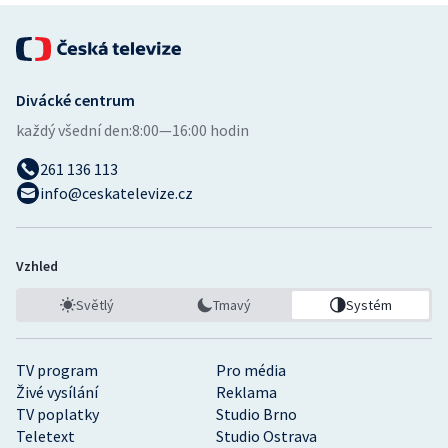
Divácké centrum
každý všední den:
8:00—16:00 hodin
261 136 113
info@ceskatelevize.cz
Vzhled
Světlý
Tmavý
Systém
TV program
Pro média
Živé vysílání
Reklama
TV poplatky
Studio Brno
Teletext
Studio Ostrava