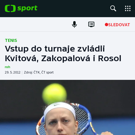
POPULÁRNÍ
SLEDOVAT
Fotbal
TENIS
Vstup do turnaje zvládli
Hokej
Kvitová, Zakopalová i Rosol
Tenis
roh
29. 5. 2012
|
Zdroj:
ČTK
,
ČT sport
Atletika
Cyklistika
DALŠÍ SPORTY
Americký fotbal
NEPŘEHLÉDNĚTE