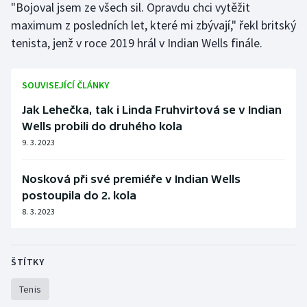
"Bojoval jsem ze všech sil. Opravdu chci vytěžit
Olympijské hry
maximum z posledních let, které mi zbývají," řekl britský
tenista, jenž v roce 2019 hrál v Indian Wells finále.
Parasport
SOUVISEJÍCÍ ČLÁNKY
Plavání
Jak Lehečka, tak i Linda Fruhvirtová se v Indian
Plážový volejbal
Wells probili do druhého kola
9. 3. 2023
Ragby
Nosková při své premiéře v Indian Wells
Rychlobruslení
postoupila do 2. kola
8. 3. 2023
Rychlostní kanoistika
Short track
ŠTÍTKY
Sportovní střelba
Tenis