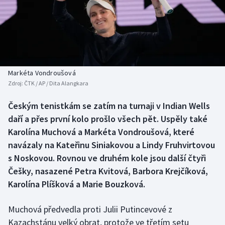
Baseball a softbal
Soutěže
Basketbal
Historické návraty
Biatlon
Aplikace ČT sport
Markéta Vondroušová
Boby a skeleton
AZ kvíz
Zdroj:
ČTK / AP / Dita Alangkara
Box
Českým tenistkám se zatím na turnaji v Indian Wells
daří a přes první kolo prošlo všech pět. Uspěly také
Curling
Karolína Muchová a Markéta Vondroušová, které
navázaly na Kateřinu Siniakovou a Lindy Fruhvirtovou
Dostihy
s Noskovou. Rovnou ve druhém kole jsou další čtyři
Češky, nasazené Petra Kvitová, Barbora Krejčíková,
Florbal
Karolína Plíšková a Marie Bouzková.
Futsal
Muchová předvedla proti Julii Putincevové z
Kazachstánu velký obrat, protože ve třetím setu
Golf