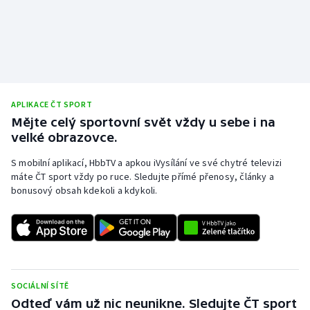
Stolní tenis
Triatlon
Veslování
APLIKACE ČT SPORT
Vodní slalom
Mějte celý sportovní svět vždy u sebe i na
velké obrazovce.
Volejbal
S mobilní aplikací, HbbTV a apkou iVysílání ve své chytré televizi
Ostatní
máte ČT sport vždy po ruce. Sledujte přímé přenosy, články a
bonusový obsah kdekoli a kdykoli.
SOCIÁLNÍ SÍTĚ
Odteď vám už nic neunikne. Sledujte ČT sport