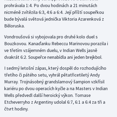
prohrávala 1:4. Po dvou hodinách a 21 minutách
nicméně zvítězila 6:3, 4:6 a 6:4. Její příští soupeřkou
Gymnastika
bude bývalá světová jednička Viktoria Azarenková z
Házená
Běloruska.
Vondroušová si vybojovala pro druhé kolo duel s
Jezdectví
Bouzkovou. Kanaďanku Rebeccu Marinovou porazila i
Judo
ve třetím vzájemném duelu, v Indian Wells jasně
dvakrát 6:2. Soupeřce nenabídla ani jeden brejkbol.
Krasobruslení
I sedmý letošní zápas, který dospěl do rozhodujícího
třetího či pátého setu, vyhrál pětatřicetiletý Andy
Lezení
Murray. Trojnásobný grandslamový šampion vzkřísil
Lyže a snowboard
kariéru po dvou operacích kyčle a na Masters v Indian
Wells předvedl další heroický výkon. Tomase
Moderní pětiboj
Etcheverryho z Argentiny udolal 6:7, 6:1 a 6:4 za tři a
čtvrt hodiny.
Motorsport