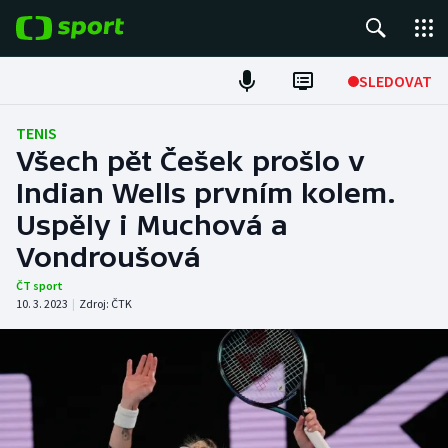
POPULÁRNÍ
SLEDOVAT
Fotbal
TENIS
Všech pět Češek prošlo v
Hokej
Indian Wells prvním kolem.
Uspěly i Muchová a
Tenis
Vondroušová
Atletika
ČT sport
10. 3. 2023
|
Zdroj:
ČTK
Cyklistika
DALŠÍ SPORTY
Americký fotbal
NEPŘEHLÉDNĚTE