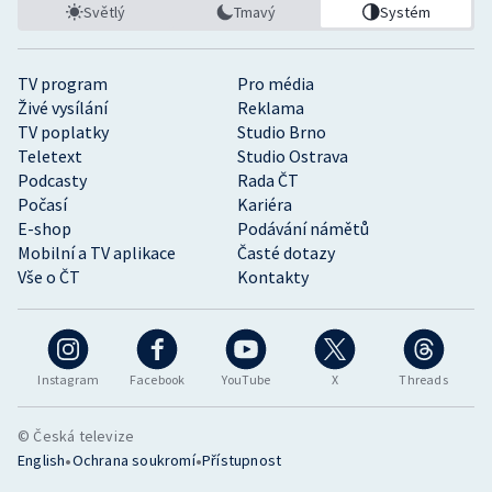
Světlý
Tmavý
Systém
TV program
Pro média
Živé vysílání
Reklama
TV poplatky
Studio Brno
Teletext
Studio Ostrava
Podcasty
Rada ČT
Počasí
Kariéra
E-shop
Podávání námětů
Mobilní a TV aplikace
Časté dotazy
Vše o ČT
Kontakty
Instagram
Facebook
YouTube
X
Threads
© Česká televize
•
•
English
Ochrana soukromí
Přístupnost