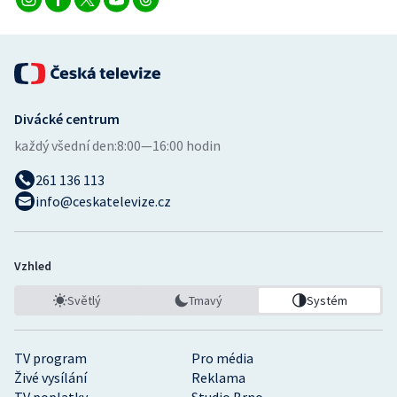
Divácké centrum
každý všední den:
8:00—16:00 hodin
261 136 113
info@ceskatelevize.cz
Vzhled
Světlý
Tmavý
Systém
TV program
Pro média
Živé vysílání
Reklama
TV poplatky
Studio Brno