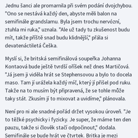
Jednu šanci ale promarnila při svém podání dvojchybou.
"Ono se nestává každý den, abyste měli balon na
semifinále grandslamu. Byla jsem trochu nervózní,
ztuhla mi ruka," uznala. "Ale už tady tu zkušenost budu
mít, takže příště snad budu klidnější," přála si
devatenáctiletá Češka.
Myslí si, že britská semifinálová soupeřka Johanna
Kontaová bude ještě tvrdší oříšek než dnes Martičová.
"Já jsem ji viděla hrát se Stephensovou a bylo to docela
maso. Tam jí urážela každý míč, který jí přišel pod ruku.
Takže na to musím být připravená, že se tohle může
taky stát. Zkusím jí to mixovat a uvidíme," plánovala.
Není pro ni ale snadné pořád držet vysokou úroveň. "Je
to těžké psychicky i fyzicky. Je super, že máme ten den
pauzu, takže si člověk stačí odpočinout," dodala.
Semifinále se bude hrát ve čtvrtek. Britka je mezi