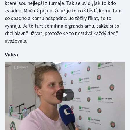
které jsou nejlepší z turnaje. Tak se uvidí, jak to kdo
Olympijské hry
zvládne. Mně už přijde, že už je to i o štěstí, komu tam
co spadne a komu nespadne. Je těžký říkat, že to
Parasport
vyhraju. Je to furt semifinále grandslamu, takže si to
chci hlavně užívat, protože se to nestává každý den,"
Plavání
uvažovala.
Plážový volejbal
Videa
Ragby
Rychlobruslení
Rychlostní kanoistika
Short track
Sportovní střelba