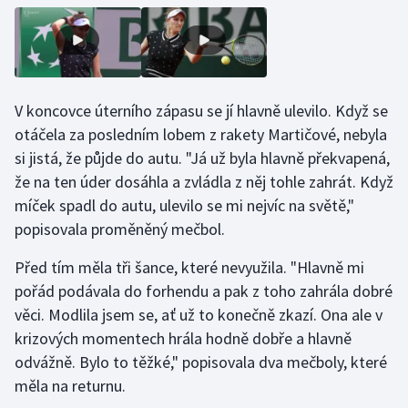
Stolní tenis
Triatlon
Veslování
V koncovce úterního zápasu se jí hlavně ulevilo. Když se
otáčela za posledním lobem z rakety Martičové, nebyla
Vodní slalom
si jistá, že půjde do autu. "Já už byla hlavně překvapená,
že na ten úder dosáhla a zvládla z něj tohle zahrát. Když
Volejbal
míček spadl do autu, ulevilo se mi nejvíc na světě,"
popisovala proměněný mečbol.
Ostatní
Před tím měla tři šance, které nevyužila. "Hlavně mi
pořád podávala do forhendu a pak z toho zahrála dobré
věci. Modlila jsem se, ať už to konečně zkazí. Ona ale v
krizových momentech hrála hodně dobře a hlavně
odvážně. Bylo to těžké," popisovala dva mečboly, které
měla na returnu.