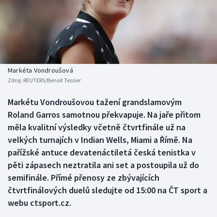
Baseball a softbal
Soutěže
Basketbal
Historické návraty
Biatlon
Aplikace ČT sport
Markéta Vondroušová
Boby a skeleton
AZ kvíz
Zdroj:
REUTERS/Benoit Tessier
Box
Markétu Vondroušovou tažení grandslamovým
Roland Garros samotnou překvapuje. Na jaře přitom
Curling
měla kvalitní výsledky včetně čtvrtfinále už na
velkých turnajích v Indian Wells, Miami a Římě. Na
Dostihy
pařížské antuce devatenáctiletá česká tenistka v
pěti zápasech neztratila ani set a postoupila už do
Florbal
semifinále. Přímé přenosy ze zbývajících
čtvrtfinálových duelů sledujte od 15:00 na ČT sport a
Futsal
webu ctsport.cz.
Golf