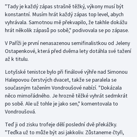
"Tady je každý zápas strašně těžký, výkony musí být
konstantní. Musím hrát každý zápas top level, abych
Gymnastika
vyhrávala. Samotnou mě překvapilo, že takhle dokážu
Házená
hrát několik zápasů po sobě," podivovala se po zápase.
V Paříži je první nenasazenou semifinalistkou od Jeleny
Jezdectví
Ostapenkové, která před dvěma lety dotáhla své tažení
Judo
až k titulu.
Lotyšské tenistce bylo při finálové výhře nad Simonou
Krasobruslení
Halepovou čerstvých dvacet, takže se paralela se
současným tažením Vondroušové nabízí. "Dokázala
Lezení
něco mimořádného. Je hrozně těžké vyhrát sedmkrát
Lyže a snowboard
po sobě. Ale už tohle je jako sen," komentovala to
Vondroušová.
Moderní pětiboj
Teď ji od zisku trofeje dělí poslední dvě překážky.
Motorsport
"Teďka už to může být asi jakkoliv. Zůstaneme čtyři,