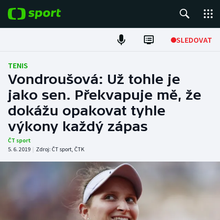
POPULÁRNÍ
SLEDOVAT
Fotbal
TENIS
Vondroušová: Už tohle je
Hokej
jako sen. Překvapuje mě, že
dokážu opakovat tyhle
Tenis
výkony každý zápas
Atletika
ČT sport
5. 6. 2019
|
Zdroj:
ČT sport
,
ČTK
Cyklistika
DALŠÍ SPORTY
Americký fotbal
NEPŘEHLÉDNĚTE