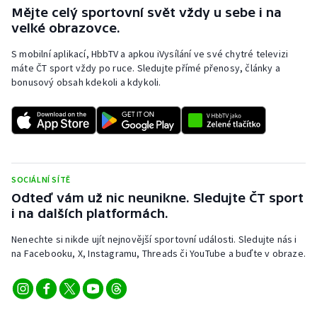
Stolní tenis
Mějte celý sportovní svět vždy u sebe i na
velké obrazovce.
Triatlon
S mobilní aplikací, HbbTV a apkou iVysílání ve své chytré televizi
máte ČT sport vždy po ruce. Sledujte přímé přenosy, články a
Veslování
bonusový obsah kdekoli a kdykoli.
Vodní slalom
Volejbal
Ostatní
SOCIÁLNÍ SÍTĚ
Odteď vám už nic neunikne. Sledujte ČT sport
i na dalších platformách.
Nenechte si nikde ujít nejnovější sportovní události. Sledujte nás i
na Facebooku, X, Instagramu, Threads či YouTube a buďte v obraze.