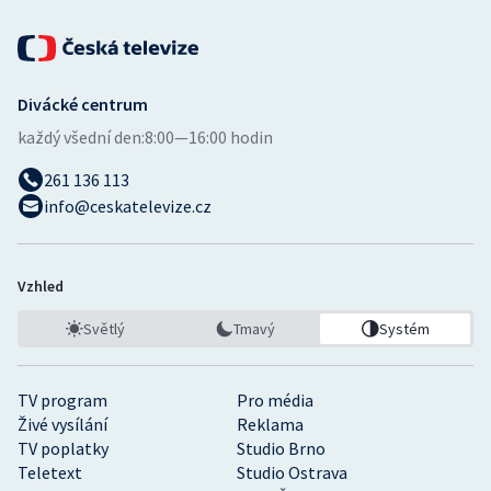
Divácké centrum
každý všední den:
8:00—16:00 hodin
261 136 113
info@ceskatelevize.cz
Vzhled
Světlý
Tmavý
Systém
TV program
Pro média
Živé vysílání
Reklama
TV poplatky
Studio Brno
Teletext
Studio Ostrava