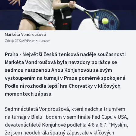
Baseball a softbal
Soutěže
Basketbal
Historické návraty
Biatlon
Aplikace ČT sport
Markéta Vondroušová
Zdroj:
ČTK/AP/Peter Klaunzer
Boby a skeleton
AZ kvíz
Praha - Největší česká tenisová naděje současnosti
Markéta Vondroušová byla navzdory porážce se
Box
sedmou nasazenou Anou Konjuhovou se svým
Curling
vystoupením na turnaji v Praze poměrně spokojená.
Podle ní rozhodla lepší hra Chorvatky v klíčových
Dostihy
momentech zápasu.
Florbal
Sedmnáctiletá Vondroušová, která nadchla triumfem
na turnaji v Bielu i bodem v semifinále Fed Cupu v USA,
Futsal
devatenáctileté Konjuhové podlehla 4:6 a 6:7. "Myslím,
že jsem neodehrála špatný zápas, ale v klíčových
Golf