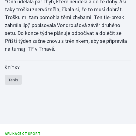
"Ona udělala pár chyb, které neudělala do té doby. Asi
taky trošku znervózněla, říkala si, že to musí dohrát.
Olympijské hry
Trošku mi tam pomohla těmi chybami. Ten tie-break
Parasport
zahrála líp," popisovala Vondroušová závěr druhého
setu. Do konce týdne plánuje odpočívat a doléčit se.
Plavání
Příští týden začne znovu s tréninkem, aby se připravila
na turnaj ITF v Trnavě.
Plážový volejbal
Ragby
ŠTÍTKY
Tenis
Rychlobruslení
Rychlostní kanoistika
Short track
Sportovní střelba
APLIKACE ČT SPORT