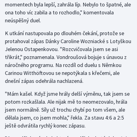
momentech byla lepší, zahrála líp. Nebylo to špatné, ale
ona toho víc zabila a to rozhodlo," komentovala
Gymnastika
neúspěšný duel.
Házená
K utkání nastupovala po dlouhém čekání, protože se
protahoval zápas Dánky Caroline Wozniacké s Lotyškou
Jezdectví
Jelenou Ostapenkovou. "Rozcvičovala jsem se asi
třikrát," poznamenala. Vondroušová bojuje s únavou z
Judo
náročného programu. Na rozdíl od duelu s Němkou
Carinou Witthöftovou se nepotýkala s křečemi, ale
Krasobruslení
dnešní zápas odehrála nachlazená.
Lezení
"Mám kašel. Když jsme hrály delší výměnu, tak jsem se
potom rozkašlala. Ale nijak mě to neomezovalo, hrála
Lyže a snowboard
jsem normálně. Síly už trochu chybí po tom všem, ale
Moderní pětiboj
dělala jsem, co jsem mohla," řekla. Za stavu 4:6 a 2:5
ještě odvrátila rychlý konec zápasu.
Motorsport