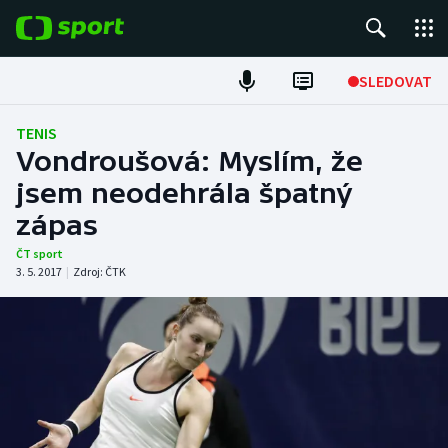
POPULÁRNÍ
SLEDOVAT
Fotbal
TENIS
Vondroušová: Myslím, že
Hokej
jsem neodehrála špatný
zápas
Tenis
ČT sport
Atletika
3. 5. 2017
|
Zdroj:
ČTK
Cyklistika
DALŠÍ SPORTY
Americký fotbal
NEPŘEHLÉDNĚTE