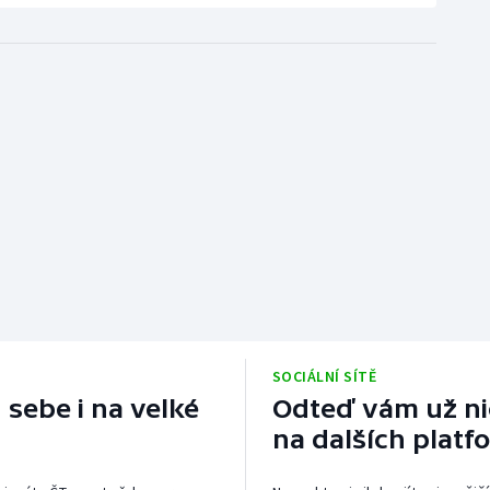
SOCIÁLNÍ SÍTĚ
 sebe i na velké
Odteď vám už nic
na dalších platf