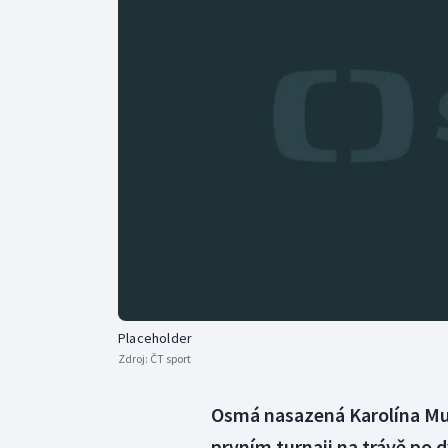
Curling
Dostihy
Florbal
Futsal
Golf
Gymnastika
Placeholder
Zdroj:
ČT sport
Osmá nasazená Karolína Mu
prvním turnaji na trávě po 