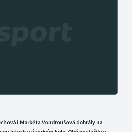
Moderní pětiboj
Triatlon
Motorsport
Veslování
Olympijské hry
Vodní slalom
Parasport
Volejbal
Plavání
Ostatní
Plážový volejbal
chová i Markéta Vondroušová dohrály na
dvou letech v úvodním kole. Obě nestačily v