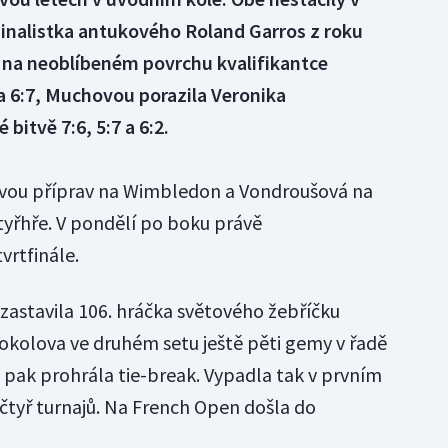
Finalistka antukového Roland Garros z roku
na neoblíbeném povrchu kvalifikantce
 6:7, Muchovou porazila Veronika
itvě 7:6, 5:7 a 6:2.
e dvou příprav na Wimbledon a Vondroušová na
yřhře. V pondělí po boku právě
rtfinále.
zastavila 106. hráčka světového žebříčku
kolova ve druhém setu ještě pěti gemy v řadě
le pak prohrála tie-break. Vypadla tak v prvním
 čtyř turnajů. Na French Open došla do