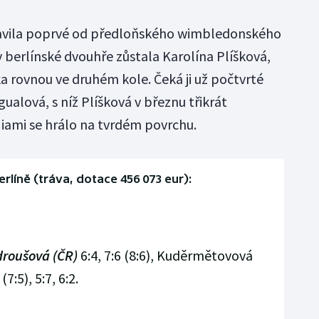
tavila poprvé od předloňského wimbledonského
v berlínské dvouhře zůstala Karolína Plíšková,
a rovnou ve druhém kole. Čeká ji už počtvrté
ualová, s níž Plíšková v březnu třikrát
Miami se hrálo na tvrdém povrchu.
erlíně (tráva, dotace 456 073 eur):
roušová (ČR)
6:4, 7:6 (8:6), Kuděrmětovová
(7:5), 5:7, 6:2.