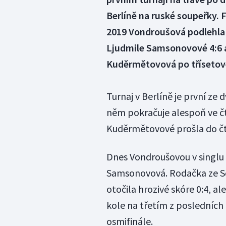
Berlíně na ruské soupeřky. 
2019 Vondroušová podlehla 
Ljudmile Samsonovové 4:6 a
Kuděrmětovová po třísetové b
Turnaj v Berlíně je první z
něm pokračuje alespoň ve čt
Kuděrmětovové prošla do čtv
Dnes Vondroušovou v singlu 
Samsonovová. Rodačka ze So
otočila hrozivé skóre 0:4, a
kole na třetím z posledních
osmifinále.