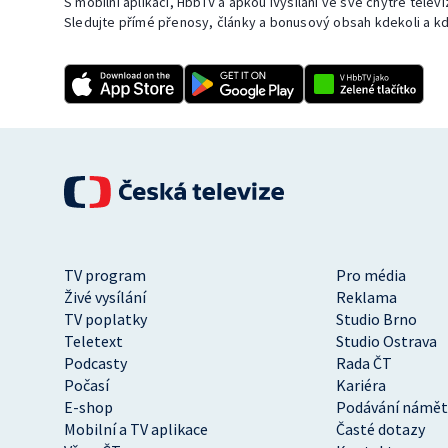
S mobilní aplikací, HbbTV a apkou iVysílání ve své chytré telev
Sledujte přímé přenosy, články a bonusový obsah kdekoli a kd
TV program
Pro média
Živé vysílání
Reklama
TV poplatky
Studio Brno
Teletext
Studio Ostrava
Podcasty
Rada ČT
Počasí
Kariéra
E-shop
Podávání námět
Mobilní a TV aplikace
Časté dotazy