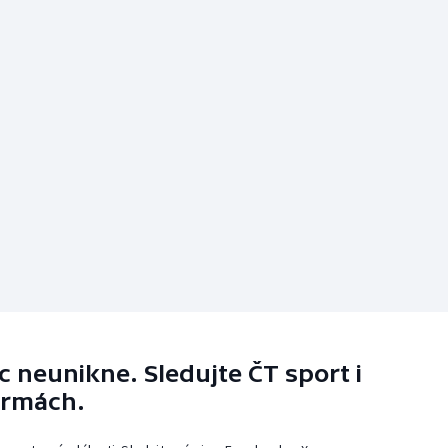
 neunikne. Sledujte ČT sport i
ormách.