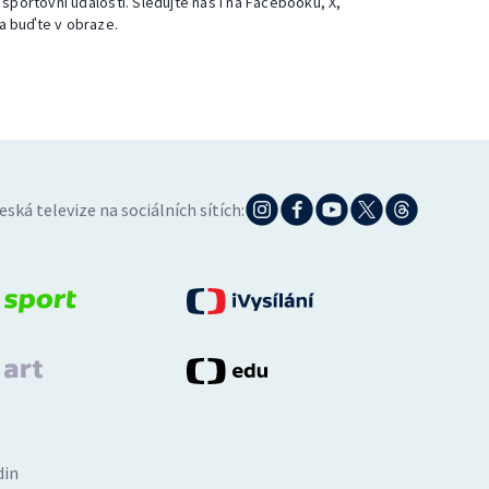
 sportovní události. Sledujte nás i na Facebooku, X,
a buďte v obraze.
eská televize na sociálních sítích:
din