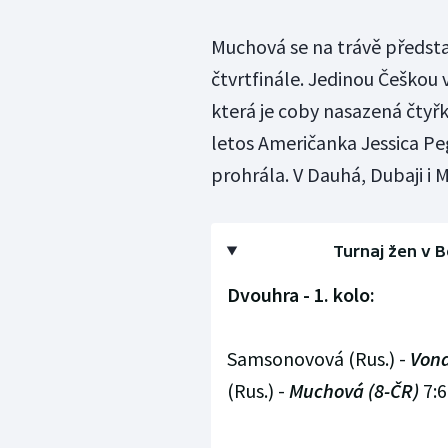
Muchová se na trávě předs
čtvrtfinále. Jedinou Češkou 
která je coby nasazená čtyřk
letos Američanka Jessica Peg
prohrála. V Dauhá, Dubaji i 
Turnaj žen v B
Dvouhra - 1. kolo:
Samsonovová (Rus.) -
Vond
(Rus.) -
Muchová (8-ČR)
7:6 