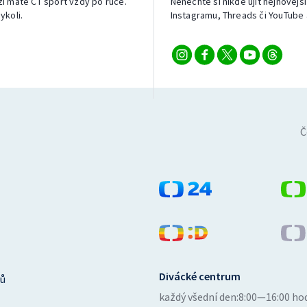
izi máte ČT sport vždy po ruce.
Nenechte si nikde ujít nejnovější
ykoli.
Instagramu, Threads či YouTube 
Č
Divácké centrum
ů
každý všední den:
8:00—16:00 ho