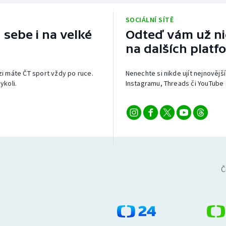
SOCIÁLNÍ SÍTĚ
 sebe i na velké
Odteď vám už nic
na dalších platf
izi máte ČT sport vždy po ruce.
Nenechte si nikde ujít nejnovější
ykoli.
Instagramu, Threads či YouTube 
Č