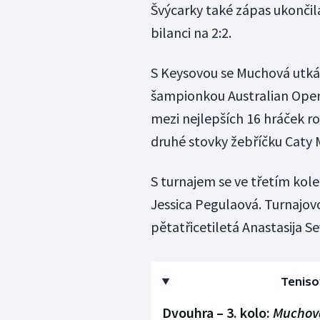
Švýcarky také zápas ukonči
bilanci na 2:2.
S Keysovou se Muchová utká 
šampionkou Australian Open
mezi nejlepších 16 hráček ro
druhé stovky žebříčku Caty Mc
S turnajem se ve třetím kole
Jessica Pegulaová. Turnajovou
pětatřicetiletá Anastasija S
Teniso
Dvouhra – 3. kolo:
Muchov