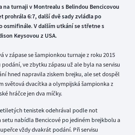
a na turnaji v Montrealu s Belindou Bencicovou
et prohrála 6:7, další dvě sady zvládla po
do osmifinále. V dalším utkání se střetne s
ison Keysovou z USA.
 v zápase se šampionkou turnaje z roku 2015
podání, ve zbytku zápasu už ale byla na servisu
ní hned napravila ziskem brejku, ale set dospěl
ém světová dvacítka a olympijská šampionka z
ské hráčce jen dva míčky.
etiletých tenistek odehrával podle not
 setu nabídla Bencicové po jediném brejkbolu a
upeřce vždy dvakrát podání. Při servisu