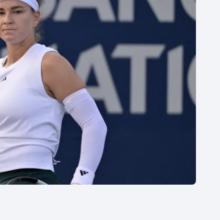
Moderní pětiboj
Triatlon
Motorsport
Veslování
Olympijské hry
Vodní slalom
Parasport
Volejbal
Plavání
Ostatní
Plážový volejbal