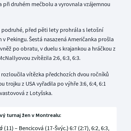
la při druhém mečbolu a vyrovnala vzájemnou
podruhé, před pěti lety prohrála s letošní
 v Pekingu. Šestá nasazená Američanka prošla
vněž po obratu, v duelu s krajankou a hráčkou z
Nallyovou zvítězila 2:6, 6:3, 6:3.
 rozloučila vítězka předchozích dvou ročníků
 trojku z USA vyřadila po výhře 3:6, 6:4, 6:1
evastovová z Lotyšska.
vý turnaj žen v Montrealu:
á
(11) – Bencicová (17-Švýc.) 6:7 (2:7), 6:2, 6:3,