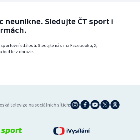
 neunikne. Sledujte ČT sport i
ormách.
 sportovní události. Sledujte nás i na Facebooku, X,
a buďte v obraze.
eská televize na sociálních sítích: