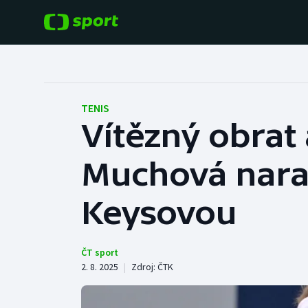
POPULÁRNÍ
DALŠÍ SPORTY
Fotbal
Americký fotbal
TENIS
Vítězný obrat 
Hokej
Baseball a softbal
Muchová naraz
Tenis
Basketbal
Atletika
Keysovou
Biatlon
Cyklistika
Boby a skeleton
ČT sport
2. 8. 2025
|
Zdroj:
ČTK
Box