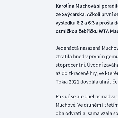
Karolína Muchová si poradil
ze Švýcarska. Ačkoli první s
výsledku 6:2 a 6:3 a prošla 
osmičkou žebříčku WTA Mad
Jedenáctá nasazená Muchová
ztratila hned v prvním gemu 
stoprocentní. Úvodní zaváhá
až do zkrácené hry, ve kter
Tokia 2021 dovolila uhrát če
Pak už se ale duel osmadvac
Muchové. Ve druhém i třetím
oba odvrátila, sama vzala so