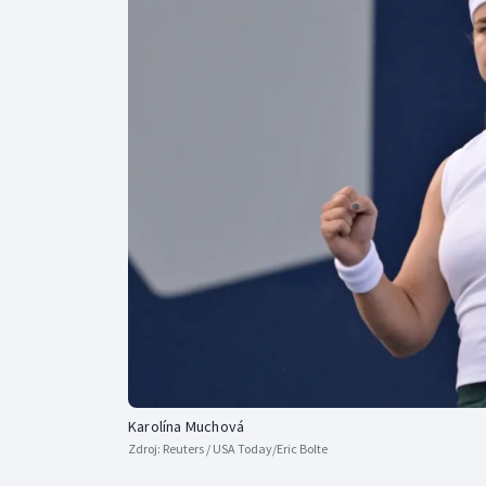
Curling
Dostihy
Florbal
Futsal
Golf
Gymnastika
Karolína Muchová
Zdroj:
Reuters / USA Today/Eric Bolte