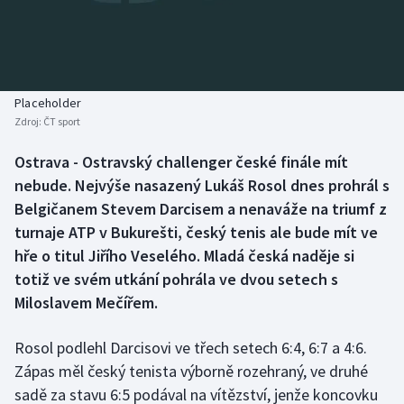
Baseball a softbal
Soutěže
Basketbal
Historické návraty
Biatlon
Aplikace ČT sport
Placeholder
Zdroj:
ČT sport
Boby a skeleton
AZ kvíz
Ostrava - Ostravský challenger české finále mít
nebude. Nejvýše nasazený Lukáš Rosol dnes prohrál s
Box
Belgičanem Stevem Darcisem a nenaváže na triumf z
Curling
turnaje ATP v Bukurešti, český tenis ale bude mít ve
hře o titul Jiřího Veselého. Mladá česká naděje si
Dostihy
totiž ve svém utkání pohrála ve dvou setech s
Miloslavem Mečířem.
Florbal
Rosol podlehl Darcisovi ve třech setech 6:4, 6:7 a 4:6.
Futsal
Zápas měl český tenista výborně rozehraný, ve druhé
sadě za stavu 6:5 podával na vítězství, jenže koncovku
Golf