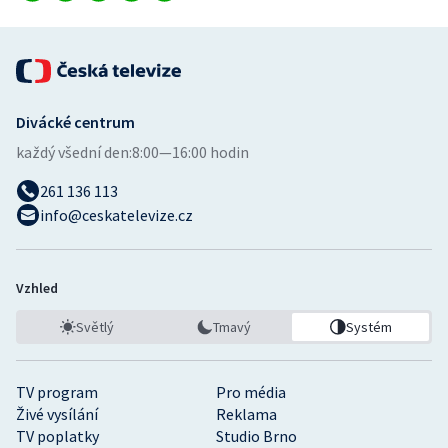
Divácké centrum
každý všední den:
8:00—16:00 hodin
261 136 113
info@ceskatelevize.cz
Vzhled
Světlý
Tmavý
Systém
TV program
Pro média
Živé vysílání
Reklama
TV poplatky
Studio Brno