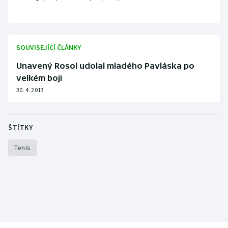
Olympijské hry
Parasport
SOUVISEJÍCÍ ČLÁNKY
Plavání
Unavený Rosol udolal mladého Pavláska po
velkém boji
Plážový volejbal
30. 4. 2013
Ragby
ŠTÍTKY
Rychlobruslení
Tenis
Rychlostní kanoistika
Short track
Sportovní střelba