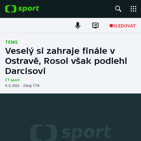
POPULÁRNÍ
SLEDOVAT
Fotbal
TENIS
Veselý si zahraje finále v
Hokej
Ostravě, Rosol však podlehl
Darcisovi
Tenis
ČT sport
Atletika
4. 5. 2013
|
Zdroj:
ČTK
Cyklistika
DALŠÍ SPORTY
Americký fotbal
NEPŘEHLÉDNĚTE