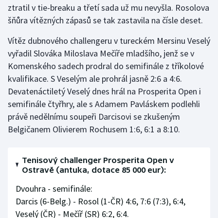
ztratil v tie-breaku a třetí sada už mu nevyšla. Rosolova
šňůra vítězných zápasů se tak zastavila na čísle deset.
Gymnastika
Vítěz dubnového challengeru v tureckém Mersinu Veselý
Házená
vyřadil Slováka Miloslava Mečíře mladšího, jenž se v
Komenského sadech prodral do semifinále z tříkolové
Jezdectví
kvalifikace. S Veselým ale prohrál jasně 2:6 a 4:6.
Devatenáctiletý Veselý dnes hrál na Prosperita Open i
Judo
semifinále čtyřhry, ale s Adamem Pavláskem podlehli
právě nedělnímu soupeři Darcisovi se zkušeným
Krasobruslení
Belgičanem Olivierem Rochusem 1:6, 6:1 a 8:10.
Lezení
Tenisový challenger Prosperita Open v
Lyže a snowboard
Ostravě (antuka, dotace 85 000 eur):
Moderní pětiboj
Dvouhra - semifinále:
Darcis (6-Belg.) - Rosol (1-ČR) 4:6, 7:6 (7:3), 6:4,
Motorsport
Veselý (ČR) - Mečíř (SR) 6:2, 6:4.