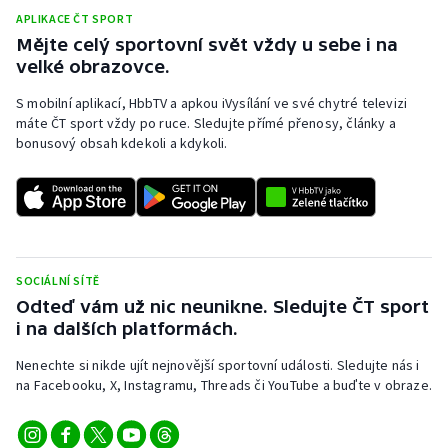
Stolní tenis
APLIKACE ČT SPORT
Mějte celý sportovní svět vždy u sebe i na
Triatlon
velké obrazovce.
S mobilní aplikací, HbbTV a apkou iVysílání ve své chytré televizi
Veslování
máte ČT sport vždy po ruce. Sledujte přímé přenosy, články a
bonusový obsah kdekoli a kdykoli.
Vodní slalom
Volejbal
Ostatní
SOCIÁLNÍ SÍTĚ
Odteď vám už nic neunikne. Sledujte ČT sport
i na dalších platformách.
Nenechte si nikde ujít nejnovější sportovní události. Sledujte nás i
na Facebooku, X, Instagramu, Threads či YouTube a buďte v obraze.