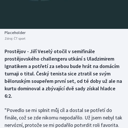
Baseball a softbal
Soutěže
Basketbal
Historické návraty
Biatlon
Aplikace ČT sport
Placeholder
Zdroj:
ČT sport
Boby a skeleton
AZ kvíz
Prostějov - Jiří Veselý otočil v semifinále
prostějovského challengeru utkání s Uladzimirem
Box
Ignatikem a potřetí za sebou bude hrát na domácím
Curling
turnaji o titul. Český tenista sice ztratil se svým
běloruským soupeřem první set, od té doby už ale na
Dostihy
kurtu dominoval a zbývající dvě sady získal hladce
6:2.
Florbal
"Povedlo se mi splnit můj cíl a dostal se potřetí do
Futsal
finále, což se zde nikomu nepodařilo. Už jsem nebyl tak
nervózní, protože se mi podařilo potvrdit roli favorita.
Golf