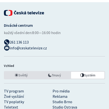
Divácké centrum
každý všední den:
8:00—16:00 hodin
261 136 113
info@ceskatelevize.cz
Vzhled
Světlý
Tmavý
Systém
TV program
Pro média
Živé vysílání
Reklama
TV poplatky
Studio Brno
Teletext
Studio Ostrava