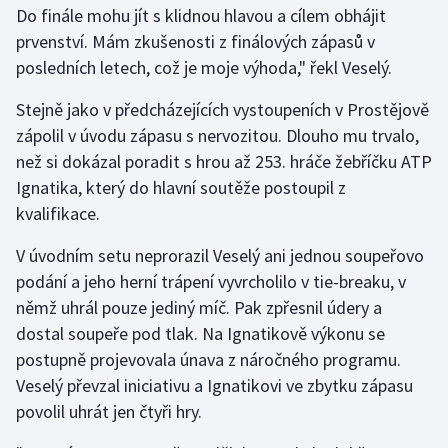
Do finále mohu jít s klidnou hlavou a cílem obhájit
prvenství. Mám zkušenosti z finálových zápasů v
Gymnastika
posledních letech, což je moje výhoda," řekl Veselý.
Házená
Stejně jako v předcházejících vystoupeních v Prostějově
zápolil v úvodu zápasu s nervozitou. Dlouho mu trvalo,
Jezdectví
než si dokázal poradit s hrou až 253. hráče žebříčku ATP
Ignatika, který do hlavní soutěže postoupil z
Judo
kvalifikace.
Krasobruslení
V úvodním setu neprorazil Veselý ani jednou soupeřovo
podání a jeho herní trápení vyvrcholilo v tie-breaku, v
Lezení
němž uhrál pouze jediný míč. Pak zpřesnil údery a
dostal soupeře pod tlak. Na Ignatikově výkonu se
Lyže a snowboard
postupně projevovala únava z náročného programu.
Moderní pětiboj
Veselý převzal iniciativu a Ignatikovi ve zbytku zápasu
povolil uhrát jen čtyři hry.
Motorsport