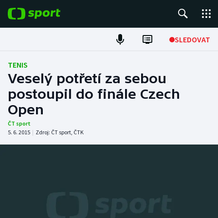
POPULÁRNÍ
SLEDOVAT
Fotbal
TENIS
Veselý potřetí za sebou
Hokej
postoupil do finále Czech
Open
Tenis
ČT sport
Atletika
5. 6. 2015
|
Zdroj:
ČT sport
,
ČTK
Cyklistika
DALŠÍ SPORTY
Americký fotbal
NEPŘEHLÉDNĚTE