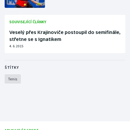
Stolní tenis
Triatlon
SOUVISEJÍCÍ ČLÁNKY
Veslování
Veselý přes Krajinoviče postoupil do semifinále,
střetne se s Ignatikem
Vodní slalom
4. 6. 2015
Volejbal
ŠTÍTKY
Ostatní
Tenis