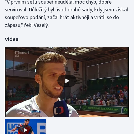
"V prvním setu soupeř neudělal moc chyb, dobře
servíroval. Důležitý byl úvod druhé sady, kdy jsem získal
Olympijské hry
soupeřovo podání, začal hrát aktivněji a vrátil se do
Parasport
zápasu," řekl Veselý.
Plavání
Videa
Plážový volejbal
Ragby
Rychlobruslení
Rychlostní kanoistika
Short track
Sportovní střelba