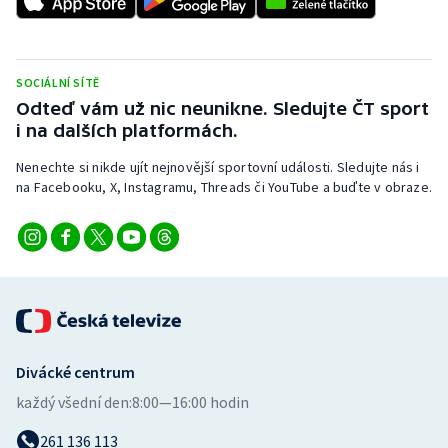
Stolní tenis
Triatlon
SOCIÁLNÍ SÍTĚ
Odteď vám už nic neunikne. Sledujte ČT sport
Veslování
i na dalších platformách.
Vodní slalom
Nenechte si nikde ujít nejnovější sportovní události. Sledujte nás i
na Facebooku, X, Instagramu, Threads či YouTube a buďte v obraze.
Volejbal
Ostatní
Divácké centrum
každý všední den:
8:00—16:00 hodin
261 136 113