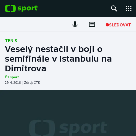
POPULÁRNÍ
SLEDOVAT
Fotbal
TENIS
Veselý nestačil v boji o
Hokej
semifinále v Istanbulu na
Dimitrova
Tenis
ČT sport
Atletika
29. 4. 2016
|
Zdroj:
ČTK
Cyklistika
DALŠÍ SPORTY
Americký fotbal
NEPŘEHLÉDNĚTE