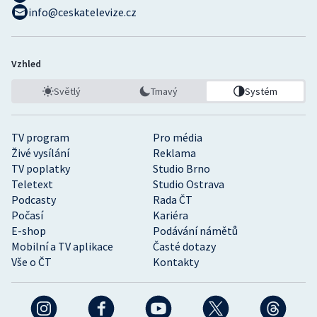
info@ceskatelevize.cz
Vzhled
Světlý
Tmavý
Systém
TV program
Pro média
Živé vysílání
Reklama
TV poplatky
Studio Brno
Teletext
Studio Ostrava
Podcasty
Rada ČT
Počasí
Kariéra
E-shop
Podávání námětů
Mobilní a TV aplikace
Časté dotazy
Vše o ČT
Kontakty