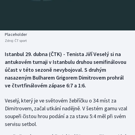
Baseball a softbal
Soutěže
Basketbal
Historické návraty
Biatlon
Aplikace ČT sport
Placeholder
Zdroj:
ČT sport
Boby a skeleton
AZ kvíz
Istanbul 29. dubna (ČTK) - Tenista Jiří Veselý si na
antukovém turnaji v Istanbulu druhou semifinálovou
Box
účast v této sezoně nevybojoval. S druhým
Curling
nasazeným Bulharem Grigorem Dimitrovem prohrál
ve čtvrtfinálovém zápase 6:7 a 1:6.
Dostihy
Veselý, který je ve světovém žebříčku o 34 míst za
Florbal
Dimitrovem, začal utkání nadějně. V šestém gamu vzal
soupeři čistou hrou podání a za stavu 5:4 měl při svém
Futsal
servisu setbol.
Golf