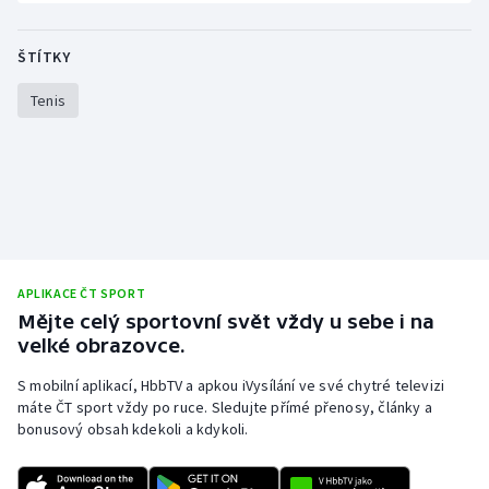
Olympijské hry
ŠTÍTKY
Parasport
Tenis
Plavání
Plážový volejbal
Ragby
Rychlobruslení
APLIKACE ČT SPORT
Mějte celý sportovní svět vždy u sebe i na
velké obrazovce.
Rychlostní kanoistika
S mobilní aplikací, HbbTV a apkou iVysílání ve své chytré televizi
Short track
máte ČT sport vždy po ruce. Sledujte přímé přenosy, články a
bonusový obsah kdekoli a kdykoli.
Sportovní střelba