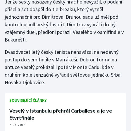
Jenže šestý nasazený český hráč ho nevyužil, o podání
přišel a set dospěl do tie-breaku, který vyzněl
Gymnastika
jednoznačně pro Dimitrova. Druhou sadu už měl pod
kontrolou bulharský favorit. Dimitrov vyhrál i druhý
Házená
vzájemný duel, předloni porazil Veselého v osmifinále v
Bukurešti.
Jezdectví
Dvaadvacetiletý český tenista nenavázal na nedávný
Judo
postup do semifinále v Marrákeši. Dobrou formu na
antuce Veselý prokázal i poté v Monte Carlu, kde v
Krasobruslení
druhém kole senzačně vyřadil světovou jedničku Srba
Novaka Djokoviče.
Lezení
Lyže a snowboard
SOUVISEJÍCÍ ČLÁNKY
Veselý v Istanbulu přehrál Carballese a je ve
Moderní pětiboj
čtvrtfinále
27. 4. 2016
Motorsport