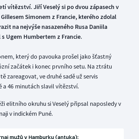
tí vítězství. Jiří Veselý si po dvou zápasech v
e s Gillesem Simonem z Francie, kterého zdolal
arazit na nejvýše nasazeného Rusa Daniila
l s Ugem Humbertem z Francie.
monem, který do pavouka prošel jako šťastný
ózní začátek i konec prvního setu. Na ztrátu
ě zareagovat, ve druhé sadě už servis
 a 46 minutách slavil vítězství.
ži elitního okruhu si Veselý připsal naposledy v
rnaji v indickém Puné.
rnaj mužů v Hamburku (antuka):