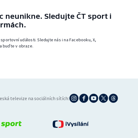
 neunikne. Sledujte ČT sport i
ormách.
 sportovní události. Sledujte nás i na Facebooku, X,
a buďte v obraze.
eská televize na sociálních sítích: