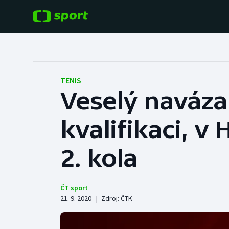
POPULÁRNÍ
DALŠÍ SPORTY
Fotbal
Americký fotbal
TENIS
Veselý naváza
Hokej
Baseball a softbal
kvalifikaci, 
Tenis
Basketbal
Atletika
2. kola
Biatlon
Cyklistika
Boby a skeleton
ČT sport
21. 9. 2020
|
Zdroj:
ČTK
Box