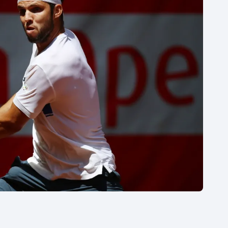
Moderní pětiboj
Triatlon
Motorsport
Veslování
Olympijské hry
Vodní slalom
Parasport
Volejbal
Plavání
Ostatní
Plážový volejbal