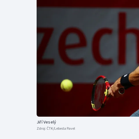
Curling
Dostihy
Florbal
Futsal
Golf
Gymnastika
Jiří Veselý
Zdroj:
ČTK/Lebeda Pavel