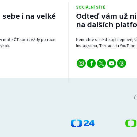
SOCIÁLNÍ SÍTĚ
 sebe i na velké
Odteď vám už nic
na dalších platf
izi máte ČT sport vždy po ruce.
Nenechte si nikde ujít nejnovější
ykoli.
Instagramu, Threads či YouTube 
Č