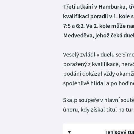
Třetí utkání v Hamburku, tře
kvalifikaci poradil v 1. kol
7:5 a 6:2. Ve 2. kole může n
Medveděva, jehož čeká due
Veselý zvládl v duelu se Si
poražený z kvalifikace, nerv
podání dokázal vždy okamžit
spolehlivě hlídal a po hodině
Skalp soupeře v hlavní soutě
únoru, kdy získal titul na tu
Tenisový tu