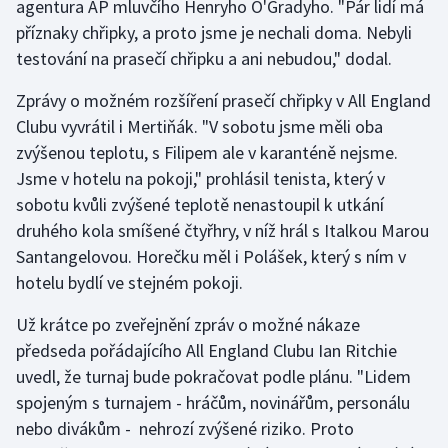
agentura AP mluvčího Henryho O'Gradyho. "Pár lidí má
příznaky chřipky, a proto jsme je nechali doma. Nebyli
Gymnastika
testování na prasečí chřipku a ani nebudou," dodal.
Házená
Zprávy o možném rozšíření prasečí chřipky v All England
Clubu vyvrátil i Mertiňák. "V sobotu jsme měli oba
Jezdectví
zvýšenou teplotu, s Filipem ale v karanténě nejsme.
Jsme v hotelu na pokoji," prohlásil tenista, který v
Judo
sobotu kvůli zvýšené teplotě nenastoupil k utkání
druhého kola smíšené čtyřhry, v níž hrál s Italkou Marou
Krasobruslení
Santangelovou. Horečku měl i Polášek, který s ním v
hotelu bydlí ve stejném pokoji.
Lezení
Už krátce po zveřejnění zpráv o možné nákaze
Lyže a snowboard
předseda pořádajícího All England Clubu Ian Ritchie
uvedl, že turnaj bude pokračovat podle plánu. "Lidem
Moderní pětiboj
spojeným s turnajem - hráčům, novinářům, personálu
nebo divákům - nehrozí zvýšené riziko. Proto
Motorsport