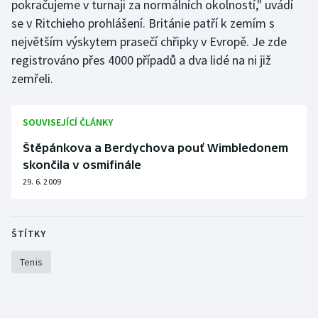
pokračujeme v turnaji za normálních okolností," uvádí
Olympijské hry
se v Ritchieho prohlášení. Británie patří k zemím s
největším výskytem prasečí chřipky v Evropě. Je zde
Parasport
registrováno přes 4000 případů a dva lidé na ni již
zemřeli.
Plavání
SOUVISEJÍCÍ ČLÁNKY
Plážový volejbal
Štěpánkova a Berdychova pouť Wimbledonem
Ragby
skončila v osmifinále
29. 6. 2009
Rychlobruslení
Rychlostní kanoistika
ŠTÍTKY
Short track
Tenis
Sportovní střelba