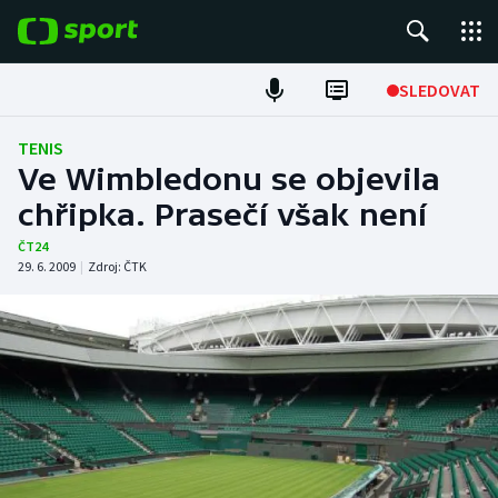
POPULÁRNÍ
SLEDOVAT
Fotbal
TENIS
Ve Wimbledonu se objevila
Hokej
chřipka. Prasečí však není
Tenis
ČT24
29. 6. 2009
|
Zdroj:
ČTK
Atletika
Cyklistika
DALŠÍ SPORTY
Americký fotbal
NEPŘEHLÉDNĚTE