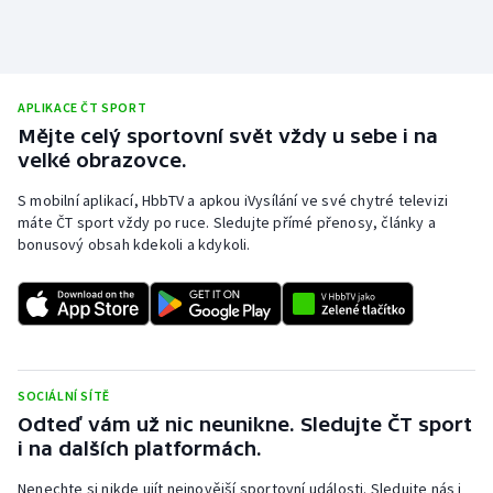
Stolní tenis
Triatlon
APLIKACE ČT SPORT
Veslování
Mějte celý sportovní svět vždy u sebe i na
velké obrazovce.
Vodní slalom
S mobilní aplikací, HbbTV a apkou iVysílání ve své chytré televizi
máte ČT sport vždy po ruce. Sledujte přímé přenosy, články a
Volejbal
bonusový obsah kdekoli a kdykoli.
Ostatní
SOCIÁLNÍ SÍTĚ
Odteď vám už nic neunikne. Sledujte ČT sport
i na dalších platformách.
Nenechte si nikde ujít nejnovější sportovní události. Sledujte nás i