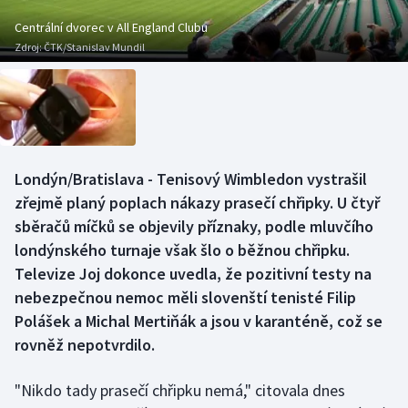
Baseball a softbal
Soutěže
Centrální dvorec v All England Clubu
Zdroj:
ČTK/Stanislav Mundil
Basketbal
Historické návraty
Biatlon
Aplikace ČT sport
Boby a skeleton
AZ kvíz
Londýn/Bratislava - Tenisový Wimbledon vystrašil
Box
zřejmě planý poplach nákazy prasečí chřipky. U čtyř
sběračů míčků se objevily příznaky, podle mluvčího
Curling
londýnského turnaje však šlo o běžnou chřipku.
Televize Joj dokonce uvedla, že pozitivní testy na
Dostihy
nebezpečnou nemoc měli slovenští tenisté Filip
Florbal
Polášek a Michal Mertiňák a jsou v karanténě, což se
rovněž nepotvrdilo.
Futsal
"Nikdo tady prasečí chřipku nemá," citovala dnes
Golf