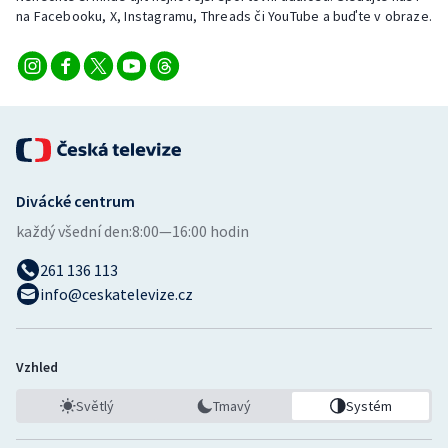
na Facebooku, X, Instagramu, Threads či YouTube a buďte v obraze.
Divácké centrum
každý všední den:
8:00—16:00 hodin
261 136 113
info@ceskatelevize.cz
Vzhled
Světlý
Tmavý
Systém