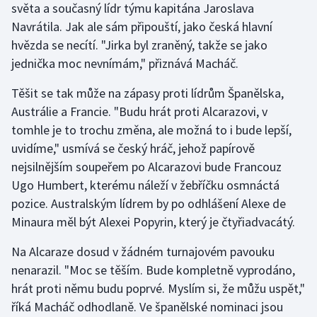
světa a současný lídr týmu kapitána Jaroslava
Navrátila. Jak ale sám připouští, jako česká hlavní
hvězda se necítí. "Jirka byl zraněný, takže se jako
jednička moc nevnímám," přiznává Macháč.
Těšit se tak může na zápasy proti lídrům Španělska,
Austrálie a Francie. "Budu hrát proti Alcarazovi, v
tomhle je to trochu změna, ale možná to i bude lepší,
uvidíme," usmívá se český hráč, jehož papírově
nejsilnějším soupeřem po Alcarazovi bude Francouz
Ugo Humbert, kterému náleží v žebříčku osmnáctá
pozice. Australským lídrem by po odhlášení Alexe de
Minaura měl být Alexei Popyrin, který je čtyřiadvacátý.
Na Alcaraze dosud v žádném turnajovém pavouku
nenarazil. "Moc se těším. Bude kompletně vyprodáno,
hrát proti němu budu poprvé. Myslím si, že můžu uspět,"
říká Macháč odhodlaně. Ve španělské nominaci jsou