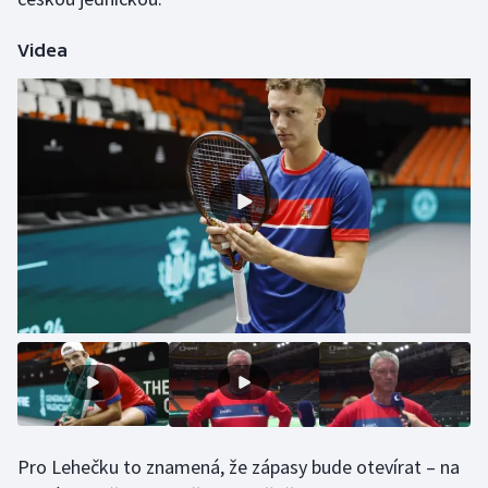
Olympijské hry
Videa
Parasport
Plavání
Plážový volejbal
Ragby
Rychlobruslení
Rychlostní kanoistika
Short track
Sportovní střelba
Pro Lehečku to znamená, že zápasy bude otevírat – na