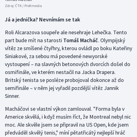
Zdroj:
ČTK / Profimedia
Já a jednička? Nevnímám se tak
Roli Alcarazova soupeře ale nesehraje Lehečka. Tento
part bude mít na starosti
Tomáš Macháč
. Olympijský
vítěz ze smíšené čtyřhry, kterou ovládl po boku Kateřiny
Siniakové, za sebou má povedené newyorské
vystoupení – na slavných betonových dvorcích došel do
osmifinále, ve kterém nestačil na Jacka Drapera.
Britský tenista se posléze probojoval dokonce až do
semifinále – v něm jej vyřadil pozdější vítěz Jannik
Sinner.
Macháčovi se vlastní výkon zamlouval. "Forma byla v
Americe skvělá, i když musím říct, že Montreal nebyl nic
moc. Ale skvěle jsem se připravil na US Open, kde jsem
předváděl skvělý tenis," míní pětatřicátý nejlepší hráč