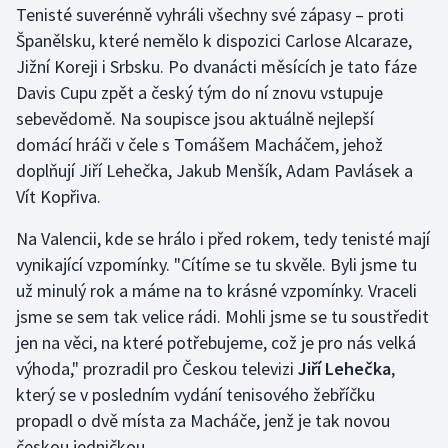
Tenisté suverénně vyhráli všechny své zápasy – proti
Španělsku, které nemělo k dispozici Carlose Alcaraze,
Gymnastika
Jižní Koreji i Srbsku. Po dvanácti měsících je tato fáze
Davis Cupu zpět a český tým do ní znovu vstupuje
Házená
sebevědomě. Na soupisce jsou aktuálně nejlepší
Jezdectví
domácí hráči v čele s Tomášem Macháčem, jehož
doplňují Jiří Lehečka, Jakub Menšík, Adam Pavlásek a
Judo
Vít Kopřiva.
Na Valencii, kde se hrálo i před rokem, tedy tenisté mají
Krasobruslení
vynikající vzpomínky. "Cítíme se tu skvěle. Byli jsme tu
Lezení
už minulý rok a máme na to krásné vzpomínky. Vraceli
jsme se sem tak velice rádi. Mohli jsme se tu soustředit
Lyže a snowboard
jen na věci, na které potřebujeme, což je pro nás velká
výhoda," prozradil pro Českou televizi
Jiří Lehečka
,
Moderní pětiboj
který se v posledním vydání tenisového žebříčku
propadl o dvě místa za Macháče, jenž je tak novou
Motorsport
českou jedničkou.