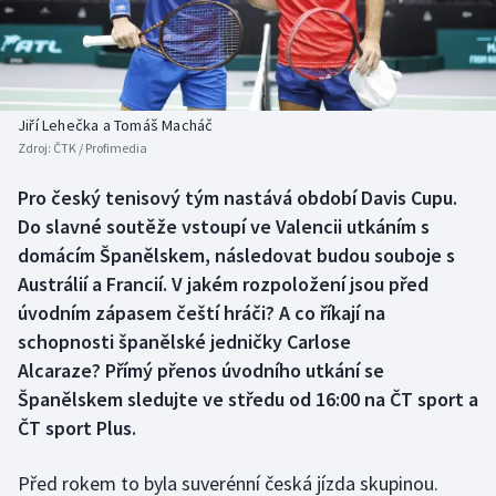
Baseball a softbal
Soutěže
Basketbal
Historické návraty
Biatlon
Aplikace ČT sport
Jiří Lehečka a Tomáš Macháč
Zdroj:
ČTK / Profimedia
Boby a skeleton
AZ kvíz
Pro český tenisový tým nastává období Davis Cupu.
Do slavné soutěže vstoupí ve Valencii utkáním s
Box
domácím Španělskem, následovat budou souboje s
Curling
Austrálií a Francií. V jakém rozpoložení jsou před
úvodním zápasem čeští hráči? A co říkají na
Dostihy
schopnosti španělské jedničky Carlose
Alcaraze? Přímý přenos úvodního utkání se
Florbal
Španělskem sledujte ve středu od 16:00 na ČT sport a
ČT sport Plus.
Futsal
Před rokem to byla suverénní česká jízda skupinou.
Golf