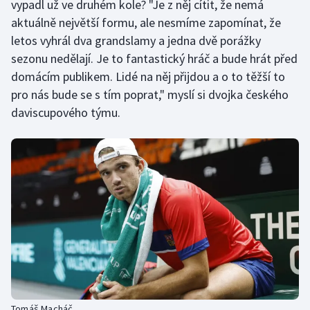
vypadl už ve druhém kole? "Je z něj cítit, že nemá
aktuálně největší formu, ale nesmíme zapomínat, že
letos vyhrál dva grandslamy a jedna dvě porážky
sezonu nedělají. Je to fantastický hráč a bude hrát před
domácím publikem. Lidé na něj přijdou a o to těžší to
pro nás bude se s tím poprat," myslí si dvojka českého
daviscupového týmu.
Tomáš Macháč