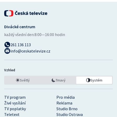
Divácké centrum
každý všední den:
8:00—16:00 hodin
261 136 113
info@ceskatelevize.cz
Vzhled
Světlý
Tmavý
Systém
TV program
Pro média
Živé vysílání
Reklama
TV poplatky
Studio Brno
Teletext
Studio Ostrava