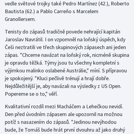
vedle světové trojky také Pedro Martínez (42.), Roberto
Bautista (62.) a Pablo Carreňo s Marcelem
Granollersem.
Tenisty do zápasů tradičně povede nehrající kapitán
Jaroslav Navrátil. I on vzpomněl na loňský úspěch, kdy
Češi neztratili ve třech skupinových zápasech ani jeden
zápas. "Chceme navázat na loňský rok, nicméně skupina
je opravdu těžká. Týmy jsou tu všechny kompletní s
výjimkou malinko oslabené Austrálie," míní. S přípravou
je spokojený. "Kluci pečlivě trénují a hrají dobře.
Nejdůležitější je, aby navázali na výsledky z US Open.
Popereme se o to," věří.
Kvalitativní rozdíl mezi Macháčem a Lehečkou nevidí.
Den před úvodním zápasem ale upozornil na možnou
potíž s nasazením do zápasů. "Jedinou nevýhodou
bude, že Tomáš bude hrát první dvouhru až jako druhý