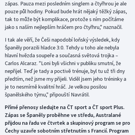
zápas. Pauza mezi posledním singlem a čtyřhrou je ale
pouze půl hodiny. Pokud bude hrát nějaký těžký zápas,
tak to může být komplikace, protože s ním počítáme
jako s naším nejlepším hráčem pro čtyřhru," naznačil.
I tak ale věří, že Češi napodobí loňský výsledek, kdy
Španěly porazili hladce 3:0. Tehdy u toho ale nebyla
hlavní hvězda soupeře a současná světová trojka –
Carlos Alcaraz. "Loni byli všichni v publiku smutní, že
nepřijel. Teď je tady a poctivě trénuje, byl tu už tři dny
předtím, než jsme my přijeli. Viděl jsem jeho tréninky a
je to nesmírně kvalitní hráč. Je velkou posilou
španělského týmu," připouští Navrátil.
Přímé přenosy sledujte na ČT sport a ČT sport Plus.
Zápas se Španěly proběhne ve středu, Australané
přijdou na řadu ve čtvrtek a skupinový program se pro
Čechy uzavře sobotním střetnutím s Francií. Program