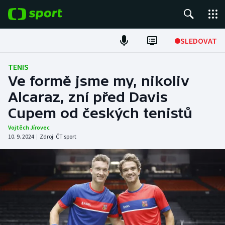
POPULÁRNÍ
SLEDOVAT
Fotbal
TENIS
Ve formě jsme my, nikoliv
Hokej
Alcaraz, zní před Davis
Cupem od českých tenistů
Tenis
Vojtěch Jírovec
Atletika
10. 9. 2024
|
Zdroj:
ČT sport
Cyklistika
DALŠÍ SPORTY
Americký fotbal
NEPŘEHLÉDNĚTE