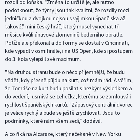
rozdíl od loňska. "Změna to určitě je, ale nutno
Stolní tenis
podotknout, že týmy jsou tak kvalitní, že rozdíly mezi
jedničkou a dvojkou nejsou s výjimkou Španělska až
Triatlon
takové," míní český hráč, který musel vynechat tři
měsíce kvůli únavové zlomenině bederního obratle.
Veslování
Potíže ale překonal a do formy se dostal v Cincinnati,
Vodní slalom
kde vypadl v osmifinále, i na US Open, kde si postupem
do 3. kola vylepšil své maximum.
Volejbal
"Na druhou stranu bude o něco příjemnější, že budu
Ostatní
vědět, kdy přesně půjdu na kurt, což mám rád. A věřím,
že Tomáše na kurt budu posílat s hezkým výsledkem a
do vedení," usmívá se Lehečka, kterému se zamlouvá i
rychlost španělských kurtů. "Zápasový centrální dvorec
je velice rychlý a bude se ještě zrychlovat. Jsou to
podmínky, které nám všem sedí," dodává.
A co říká na Alcaraze, který nečekaně v New Yorku