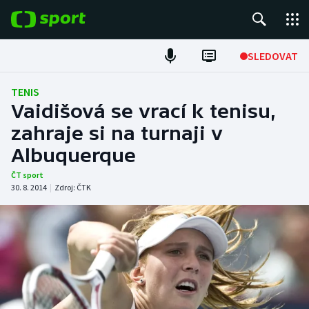
POPULÁRNÍ
SLEDOVAT
Fotbal
TENIS
Vaidišová se vrací k tenisu,
Hokej
zahraje si na turnaji v
Albuquerque
Tenis
ČT sport
Atletika
30. 8. 2014
|
Zdroj:
ČTK
Cyklistika
DALŠÍ SPORTY
Americký fotbal
NEPŘEHLÉDNĚTE