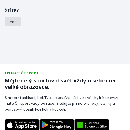
Olympijské hry
ŠTÍTKY
Tenis
Parasport
Plavání
Plážový volejbal
Ragby
APLIKACE ČT SPORT
Rychlobruslení
Mějte celý sportovní svět vždy u sebe i na
velké obrazovce.
Rychlostní kanoistika
S mobilní aplikací, HbbTV a apkou iVysílání ve své chytré televizi
máte ČT sport vždy po ruce. Sledujte přímé přenosy, články a
Short track
bonusový obsah kdekoli a kdykoli.
Sportovní střelba