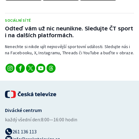
Stolní tenis
Triatlon
SOCIÁLNÍ SÍTĚ
Odteď vám už nic neunikne. Sledujte ČT sport
Veslování
i na dalších platformách.
Nenechte si nikde ujít nejnovější sportovní události. Sledujte nás i
Vodní slalom
na Facebooku, X, Instagramu, Threads či YouTube a buďte v obraze.
Volejbal
Ostatní
Divácké centrum
každý všední den:
8:00—16:00 hodin
261 136 113