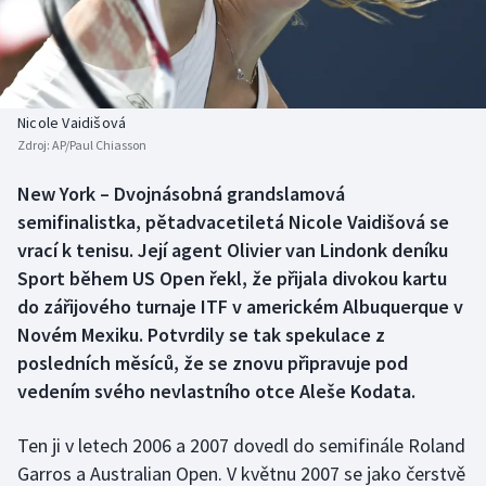
Baseball a softbal
Soutěže
Basketbal
Historické návraty
Biatlon
Aplikace ČT sport
Nicole Vaidišová
Zdroj:
AP/Paul Chiasson
Boby a skeleton
AZ kvíz
New York – Dvojnásobná grandslamová
semifinalistka, pětadvacetiletá Nicole Vaidišová se
Box
vrací k tenisu. Její agent Olivier van Lindonk deníku
Curling
Sport během US Open řekl, že přijala divokou kartu
do zářijového turnaje ITF v americkém Albuquerque v
Dostihy
Novém Mexiku. Potvrdily se tak spekulace z
posledních měsíců, že se znovu připravuje pod
Florbal
vedením svého nevlastního otce Aleše Kodata.
Futsal
Ten ji v letech 2006 a 2007 dovedl do semifinále Roland
Garros a Australian Open. V květnu 2007 se jako čerstvě
Golf