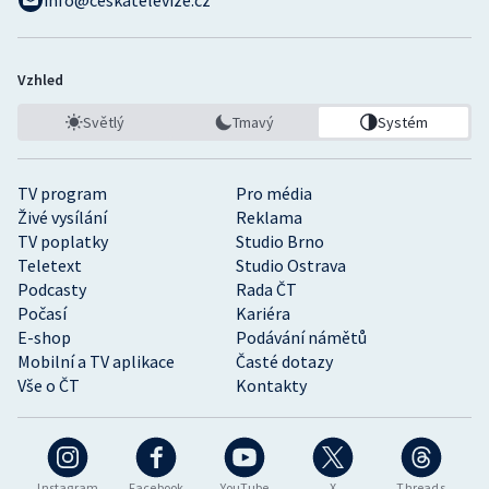
info@ceskatelevize.cz
Vzhled
Světlý
Tmavý
Systém
TV program
Pro média
Živé vysílání
Reklama
TV poplatky
Studio Brno
Teletext
Studio Ostrava
Podcasty
Rada ČT
Počasí
Kariéra
E-shop
Podávání námětů
Mobilní a TV aplikace
Časté dotazy
Vše o ČT
Kontakty
Instagram
Facebook
YouTube
X
Threads