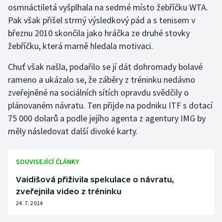
osmnáctiletá vyšplhala na sedmé místo žebříčku WTA.
Pak však přišel strmý výsledkový pád a s tenisem v
Gymnastika
březnu 2010 skončila jako hráčka ze druhé stovky
žebříčku, která marně hledala motivaci.
Házená
Chuť však našla, podařilo se jí dát dohromady bolavé
Jezdectví
rameno a ukázalo se, že záběry z tréninku nedávno
zveřejněné na sociálních sítích opravdu svědčily o
Judo
plánovaném návratu. Ten přijde na podniku ITF s dotací
75 000 dolarů a podle jejího agenta z agentury IMG by
Krasobruslení
měly následovat další divoké karty.
Lezení
SOUVISEJÍCÍ ČLÁNKY
Lyže a snowboard
Vaidišová přiživila spekulace o návratu,
Moderní pětiboj
zveřejnila video z tréninku
24. 7. 2014
Motorsport