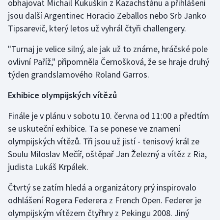
obhajovat Michail Kukuškin z Kazachstánu a přihlášeni
Stolní tenis
jsou další Argentinec Horacio Zeballos nebo Srb Janko
Tipsarevič, který letos už vyhrál čtyři challengery.
Triatlon
"Turnaj je velice silný, ale jak už to známe, hráčské pole
Veslování
ovlivní Paříž," připomněla Černošková, že se hraje druhý
týden grandslamového Roland Garros.
Vodní slalom
Exhibice olympijských vítězů
Volejbal
Finále je v plánu v sobotu 10. června od 11:00 a předtím
Ostatní
se uskuteční exhibice. Ta se ponese ve znamení
olympijských vítězů. Tři jsou už jistí - tenisový král ze
Soulu Miloslav Mečíř, oštěpař Jan Železný a vítěz z Ria,
judista Lukáš Krpálek.
Čtvrtý se zatím hledá a organizátory prý inspirovalo
odhlášení Rogera Federera z French Open. Federer je
olympijským vítězem čtyřhry z Pekingu 2008. Jiný