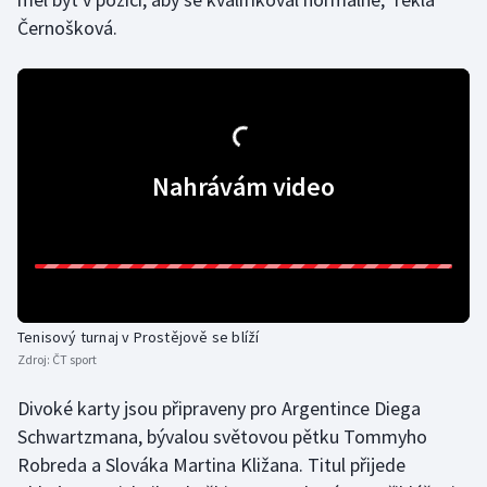
Černošková.
Olympijské hry
Parasport
Plavání
Nahrávám video
Plážový volejbal
Ragby
Rychlobruslení
Tenisový turnaj v Prostějově se blíží
Rychlostní kanoistika
Zdroj:
ČT sport
Short track
Divoké karty jsou připraveny pro Argentince Diega
Schwartzmana, bývalou světovou pětku Tommyho
Sportovní střelba
Robreda a Slováka Martina Kližana. Titul přijede