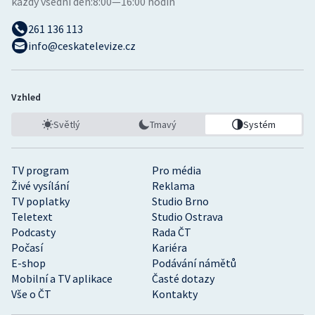
každý všední den:
8:00—16:00 hodin
261 136 113
info@ceskatelevize.cz
Vzhled
Světlý
Tmavý
Systém
TV program
Pro média
Živé vysílání
Reklama
TV poplatky
Studio Brno
Teletext
Studio Ostrava
Podcasty
Rada ČT
Počasí
Kariéra
E-shop
Podávání námětů
Mobilní a TV aplikace
Časté dotazy
Vše o ČT
Kontakty