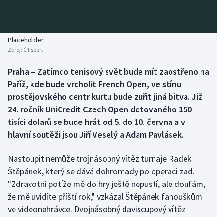
Baseball a softbal
Soutěže
Basketbal
Historické návraty
Placeholder
Zdroj:
ČT sport
Biatlon
Aplikace ČT sport
Praha – Zatímco tenisový svět bude mít zaostřeno na
Boby a skeleton
AZ kvíz
Paříž, kde bude vrcholit French Open, ve stínu
prostějovského centr kurtu bude zuřit jiná bitva. Již
Box
24. ročník UniCredit Czech Open dotovaného 150
tisíci dolarů se bude hrát od 5. do 10. června a v
Curling
hlavní soutěži jsou Jiří Veselý a Adam Pavlásek.
Dostihy
Nastoupit nemůže trojnásobný vítěz turnaje Radek
Florbal
Štěpánek, který se dává dohromady po operaci zad.
"Zdravotní potíže mě do hry ještě nepustí, ale doufám,
Futsal
že mě uvidíte příští rok," vzkázal Štěpánek fanouškům
ve videonahrávce. Dvojnásobný daviscupový vítěz
Golf