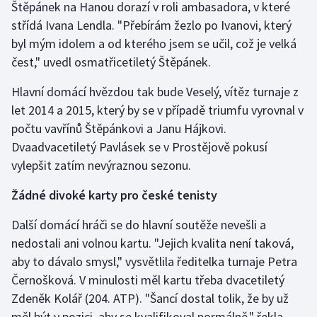
Štěpánek na Hanou dorazí v roli ambasadora, v které
střídá Ivana Lendla. "Přebírám žezlo po Ivanovi, který
Gymnastika
byl mým idolem a od kterého jsem se učil, což je velká
čest," uvedl osmatřicetiletý Štěpánek.
Házená
Hlavní domácí hvězdou tak bude Veselý, vítěz turnaje z
Jezdectví
let 2014 a 2015, který by se v případě triumfu vyrovnal v
počtu vavřínů Štěpánkovi a Janu Hájkovi.
Judo
Dvaadvacetiletý Pavlásek se v Prostějově pokusí
vylepšit zatím nevýraznou sezonu.
Krasobruslení
Žádné divoké karty pro české tenisty
Lezení
Další domácí hráči se do hlavní soutěže nevešli a
Lyže a snowboard
nedostali ani volnou kartu. "Jejich kvalita není taková,
aby to dávalo smysl," vysvětlila ředitelka turnaje Petra
Moderní pětiboj
Černošková. V minulosti měl kartu třeba dvacetiletý
Zdeněk Kolář (204. ATP). "Šancí dostal tolik, že by už
Motorsport
měl být v pozici, aby se kvalifikoval normálně," řekla