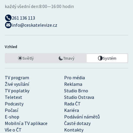
každý všední den:
8:00—16:00 hodin
261 136 113
info@ceskatelevize.cz
Vzhled
Světlý
Tmavý
Systém
TV program
Pro média
Živé vysílání
Reklama
TV poplatky
Studio Brno
Teletext
Studio Ostrava
Podcasty
Rada ČT
Počasí
Kariéra
E-shop
Podávání námětů
Mobilní a TV aplikace
Časté dotazy
Vše o ČT
Kontakty