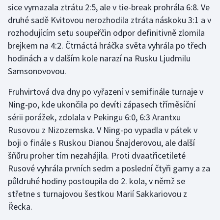
sice vymazala ztrátu 2:5, ale v tie-break prohrála 6:8. Ve
druhé sadě Kvitovou nerozhodila ztráta náskoku 3:1 a v
Gymnastika
rozhodujícím setu soupeřčin odpor definitivně zlomila
brejkem na 4:2. Čtrnáctá hráčka světa vyhrála po třech
Házená
hodinách a v dalším kole narazí na Rusku Ljudmilu
Jezdectví
Samsonovovou.
Fruhvirtová dva dny po vyřazení v semifinále turnaje v
Judo
Ning-po, kde ukončila po devíti zápasech tříměsíční
sérii porážek, zdolala v Pekingu 6:0, 6:3 Arantxu
Krasobruslení
Rusovou z Nizozemska. V Ning-po vypadla v pátek v
Lezení
boji o finále s Ruskou Dianou Šnajderovou, ale další
šňůru proher tím nezahájila. Proti dvaatřicetileté
Lyže a snowboard
Rusové vyhrála prvních sedm a poslední čtyři gamy a za
půldruhé hodiny postoupila do 2. kola, v němž se
Moderní pětiboj
střetne s turnajovou šestkou Marií Sakkariovou z
Řecka.
Motorsport