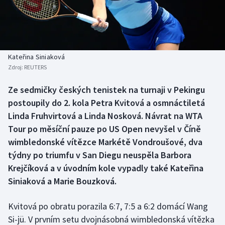
Baseball a softbal
Soutěže
Basketbal
Historické návraty
Biatlon
Aplikace ČT sport
Kateřina Siniaková
Zdroj:
REUTERS
Boby a skeleton
AZ kvíz
Ze sedmičky českých tenistek na turnaji v Pekingu
postoupily do 2. kola Petra Kvitová a osmnáctiletá
Box
Linda Fruhvirtová a Linda Nosková. Návrat na WTA
Curling
Tour po měsíční pauze po US Open nevyšel v Číně
wimbledonské vítězce Markétě Vondroušové, dva
Dostihy
týdny po triumfu v San Diegu neuspěla Barbora
Krejčíková a v úvodním kole vypadly také Kateřina
Florbal
Siniaková a Marie Bouzková.
Futsal
Kvitová po obratu porazila 6:7, 7:5 a 6:2 domácí Wang
Si-jü. V prvním setu dvojnásobná wimbledonská vítězka
Golf