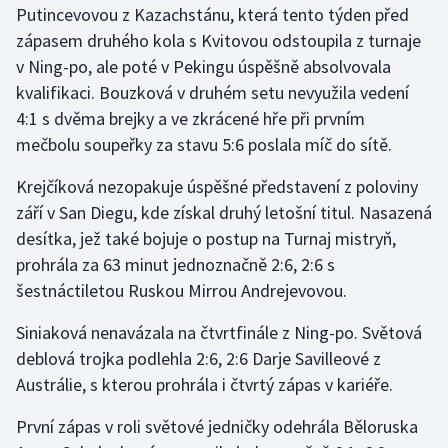
Putincevovou z Kazachstánu, která tento týden před
Stolní tenis
zápasem druhého kola s Kvitovou odstoupila z turnaje
Triatlon
v Ning-po, ale poté v Pekingu úspěšně absolvovala
kvalifikaci. Bouzková v druhém setu nevyužila vedení
Veslování
4:1 s dvěma brejky a ve zkrácené hře při prvním
mečbolu soupeřky za stavu 5:6 poslala míč do sítě.
Vodní slalom
Krejčíková nezopakuje úspěšné představení z poloviny
Volejbal
září v San Diegu, kde získal druhý letošní titul. Nasazená
desítka, jež také bojuje o postup na Turnaj mistryň,
Ostatní
prohrála za 63 minut jednoznačně 2:6, 2:6 s
šestnáctiletou Ruskou Mirrou Andrejevovou.
Siniaková nenavázala na čtvrtfinále z Ning-po. Světová
deblová trojka podlehla 2:6, 2:6 Darje Savilleové z
Austrálie, s kterou prohrála i čtvrtý zápas v kariéře.
První zápas v roli světové jedničky odehrála Běloruska