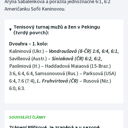
Aryna Sabalenková a porazila jednoznačně 6:1, 6:2
Američanku Sofii Keninovou.
Tenisový turnaj mužů a žen v Pekingu
(tvrdý povrch):
Dvouhra – 1. kolo:
Kalininová (Ukr.) –
Vondroušová (8-ČR) 1:6, 6:4, 6:1
,
Savilleová (Austr.) –
Siniaková (ČR) 6:2, 6:2
,
Paoliniová (It.) – Haddadová Maiaová (15-Braz.)
3:6, 6:4, 6:4, Samsonovová (Rus.) – Parksová (USA)
6:4, 7:6 (7:4),
L. Fruhvirtová (ČR)
– Rusová (Niz.)
6:0, 6:3.
SOUVISEJÍCÍ ČLÁNKY
Trápení Plíškové. Je zraněná a v sezoně