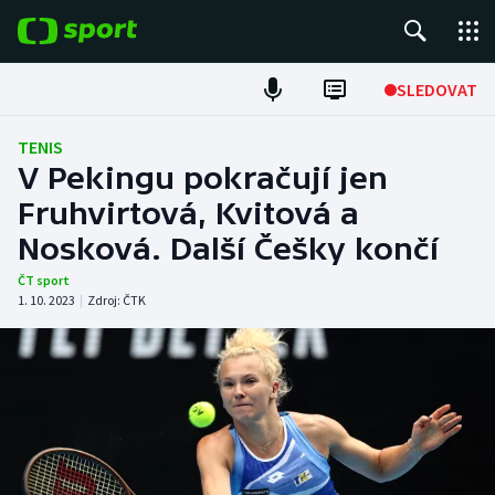
POPULÁRNÍ
SLEDOVAT
Fotbal
TENIS
V Pekingu pokračují jen
Hokej
Fruhvirtová, Kvitová a
Nosková. Další Češky končí
Tenis
ČT sport
Atletika
1. 10. 2023
|
Zdroj:
ČTK
Cyklistika
DALŠÍ SPORTY
Americký fotbal
NEPŘEHLÉDNĚTE