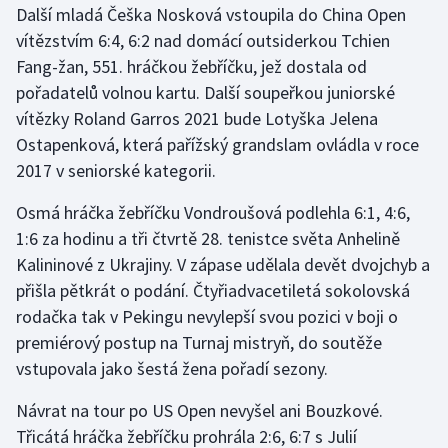
Další mladá Češka Nosková vstoupila do China Open
Olympijské hry
vítězstvím 6:4, 6:2 nad domácí outsiderkou Tchien
Fang-žan, 551. hráčkou žebříčku, jež dostala od
Parasport
pořadatelů volnou kartu. Další soupeřkou juniorské
vítězky Roland Garros 2021 bude Lotyška Jelena
Plavání
Ostapenková, která pařížský grandslam ovládla v roce
2017 v seniorské kategorii.
Plážový volejbal
Osmá hráčka žebříčku Vondroušová podlehla 6:1, 4:6,
Ragby
1:6 za hodinu a tři čtvrtě 28. tenistce světa Anhelině
Kalininové z Ukrajiny. V zápase udělala devět dvojchyb a
Rychlobruslení
přišla pětkrát o podání. Čtyřiadvacetiletá sokolovská
rodačka tak v Pekingu nevylepší svou pozici v boji o
Rychlostní kanoistika
premiérový postup na Turnaj mistryň, do soutěže
Short track
vstupovala jako šestá žena pořadí sezony.
Návrat na tour po US Open nevyšel ani Bouzkové.
Sportovní střelba
Třicátá hráčka žebříčku prohrála 2:6, 6:7 s Julií