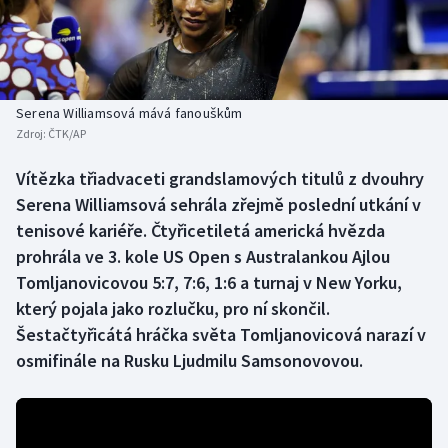
Baseball a softbal
Soutěže
Basketbal
Historické návraty
Biatlon
Aplikace ČT sport
Serena Williamsová mává fanouškům
Zdroj:
ČTK/AP
Boby a skeleton
AZ kvíz
Vítězka třiadvaceti grandslamových titulů z dvouhry
Serena Williamsová sehrála zřejmě poslední utkání v
Box
tenisové kariéře. Čtyřicetiletá americká hvězda
Curling
prohrála ve 3. kole US Open s Australankou Ajlou
Tomljanovicovou 5:7, 7:6, 1:6 a turnaj v New Yorku,
Dostihy
který pojala jako rozlučku, pro ní skončil.
Šestačtyřicátá hráčka světa Tomljanovicová narazí v
Florbal
osmifinále na Rusku Ljudmilu Samsonovovou.
Futsal
Golf