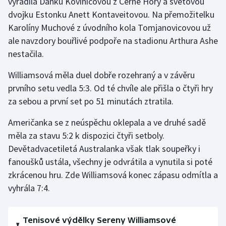
vyřadila Danku Koviničovou z Černé Hory a světovou
Stolní tenis
dvojku Estonku Anett Kontaveitovou. Na přemožitelku
Karolíny Muchové z úvodního kola Tomjanovicovou už
Triatlon
ale navzdory bouřlivé podpoře na stadionu Arthura Ashe
nestačila.
Veslování
Williamsová měla duel dobře rozehraný a v závěru
Vodní slalom
prvního setu vedla 5:3. Od té chvíle ale přišla o čtyři hry
za sebou a první set po 51 minutách ztratila.
Volejbal
Američanka se z neúspěchu oklepala a ve druhé sadě
Ostatní
měla za stavu 5:2 k dispozici čtyři setboly.
Devětadvacetiletá Australanka však tlak soupeřky i
fanoušků ustála, všechny je odvrátila a vynutila si poté
zkrácenou hru. Zde Williamsová konec zápasu odmítla a
vyhrála 7:4.
Tenisové výdělky Sereny Williamsové