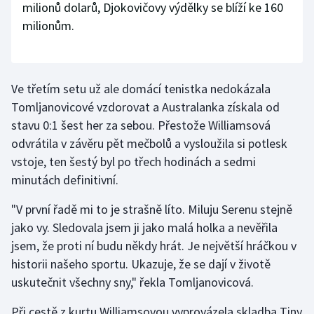
milionů dolarů, Djokovičovy výdělky se blíží ke 160
milionům.
Ve třetím setu už ale domácí tenistka nedokázala
Tomljanovicové vzdorovat a Australanka získala od
stavu 0:1 šest her za sebou. Přestože Williamsová
odvrátila v závěru pět mečbolů a vysloužila si potlesk
vstoje, ten šestý byl po třech hodinách a sedmi
minutách definitivní.
"V první řadě mi to je strašně líto. Miluju Serenu stejně
jako vy. Sledovala jsem ji jako malá holka a nevěřila
jsem, že proti ní budu někdy hrát. Je největší hráčkou v
historii našeho sportu. Ukazuje, že se dají v životě
uskutečnit všechny sny," řekla Tomljanovicová.
Při cestě z kurtu Williamsovou vyprovázela skladba Tiny