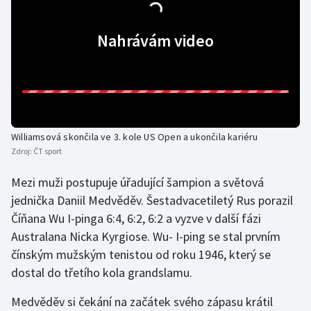
Gymnastika
Nahrávám video
Házená
Jezdectví
Judo
Williamsová skončila ve 3. kole US Open a ukončila kariéru
Zdroj:
ČT sport
Krasobruslení
Mezi muži postupuje úřadující šampion a světová
Lezení
jednička Daniil Medvěděv. Šestadvacetiletý Rus porazil
Číňana Wu I-pinga 6:4, 6:2, 6:2 a vyzve v další fázi
Lyže a snowboard
Australana Nicka Kyrgiose. Wu- I-ping se stal prvním
čínským mužským tenistou od roku 1946, který se
Moderní pětiboj
dostal do třetího kola grandslamu.
Motorsport
Medvěděv si čekání na začátek svého zápasu krátil