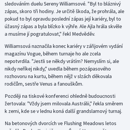
sledováním duelu Sereny Williamsové. "Byl to bláznivý
Olympijské hry
zápas, skoro tři hodiny. Je určitě škoda, že prohrála, ale
pokud to byl opravdu poslední zápas její kariéry, byl to
Parasport
úžasný zápas a byla blízko k výhře. Ale Ajla hrála skvěle
a musíme jí pogratulovat," řekl Medvěděv.
Plavání
Williamsová naznačila konec kariéry v zářijovém vydání
Plážový volejbal
magazínu Vogue, během turnaje ho ale zcela
nepotvrdila. "Jestli se někdy vrátím? Nemyslím si, ale
Ragby
nikdy neříkej nikdy," uvedla během pozápasového
rozhovoru na kurtu, během nějž v slzách děkovala
Rychlobruslení
rodičům, sestře Venus a fanouškům.
Rychlostní kanoistika
Později na tiskové konferenci ohledně budoucnosti
žertovala: "Vždy jsem milovala Austrálii," řekla směrem
Short track
k zemi, kde se v lednu koná další grandslamový turnaj.
Sportovní střelba
Na betonových dvorcích ve Flushing Meadows letos