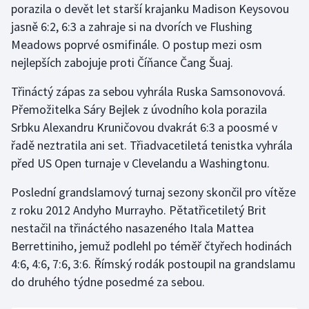
porazila o devět let starší krajanku Madison Keysovou
jasně 6:2, 6:3 a zahraje si na dvorích ve Flushing
Meadows poprvé osmifinále. O postup mezi osm
nejlepších zabojuje proti Číňance Čang Šuaj.
Třináctý zápas za sebou vyhrála Ruska Samsonovová.
Přemožitelka Sáry Bejlek z úvodního kola porazila
Srbku Alexandru Kruničovou dvakrát 6:3 a poosmé v
řadě neztratila ani set. Třiadvacetiletá tenistka vyhrála
před US Open turnaje v Clevelandu a Washingtonu.
Poslední grandslamový turnaj sezony skončil pro vítěze
z roku 2012 Andyho Murrayho. Pětatřicetiletý Brit
nestačil na třináctého nasazeného Itala Mattea
Berrettiniho, jemuž podlehl po téměř čtyřech hodinách
4:6, 4:6, 7:6, 3:6. Římský rodák postoupil na grandslamu
do druhého týdne posedmé za sebou.