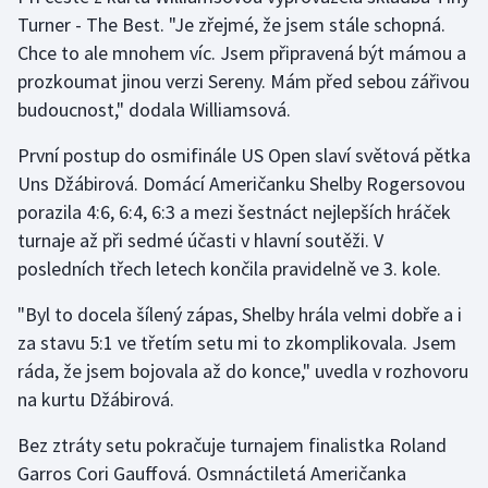
Turner - The Best. "Je zřejmé, že jsem stále schopná.
Chce to ale mnohem víc. Jsem připravená být mámou a
prozkoumat jinou verzi Sereny. Mám před sebou zářivou
budoucnost," dodala Williamsová.
První postup do osmifinále US Open slaví světová pětka
Uns Džábirová. Domácí Američanku Shelby Rogersovou
porazila 4:6, 6:4, 6:3 a mezi šestnáct nejlepších hráček
turnaje až při sedmé účasti v hlavní soutěži. V
posledních třech letech končila pravidelně ve 3. kole.
"Byl to docela šílený zápas, Shelby hrála velmi dobře a i
za stavu 5:1 ve třetím setu mi to zkomplikovala. Jsem
ráda, že jsem bojovala až do konce," uvedla v rozhovoru
na kurtu Džábirová.
Bez ztráty setu pokračuje turnajem finalistka Roland
Garros Cori Gauffová. Osmnáctiletá Američanka