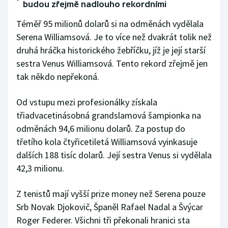
budou zřejmě nadlouho rekordními
Téměř 95 milionů dolarů si na odměnách vydělala
Serena Williamsová. Je to více než dvakrát tolik než
druhá hráčka historického žebříčku, jíž je její starší
sestra Venus Williamsová. Tento rekord zřejmě jen
tak někdo nepřekoná.
Od vstupu mezi profesionálky získala
třiadvacetinásobná grandslamová šampionka na
odměnách 94,6 milionu dolarů. Za postup do
třetího kola čtyřicetiletá Williamsová vyinkasuje
dalších 188 tisíc dolarů. Její sestra Venus si vydělala
42,3 milionu.
Z tenistů mají vyšší prize money než Serena pouze
Srb Novak Djokovič, Španěl Rafael Nadal a Švýcar
Roger Federer. Všichni tři překonali hranici sta