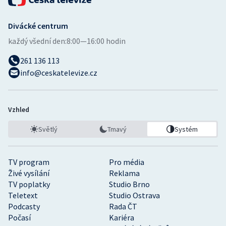
Divácké centrum
každý všední den:
8:00—16:00 hodin
261 136 113
info@ceskatelevize.cz
Vzhled
Světlý
Tmavý
Systém
TV program
Pro média
Živé vysílání
Reklama
TV poplatky
Studio Brno
Teletext
Studio Ostrava
Podcasty
Rada ČT
Počasí
Kariéra