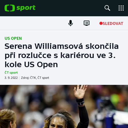
POPULÁRNÍ
SLEDOVAT
Fotbal
US OPEN
Serena Williamsová skončila
Hokej
při rozlučce s kariérou ve 3.
kole US Open
Tenis
ČT sport
Atletika
3. 9. 2022
|
Zdroj:
ČTK
,
ČT sport
Cyklistika
DALŠÍ SPORTY
Americký fotbal
NEPŘEHLÉDNĚTE