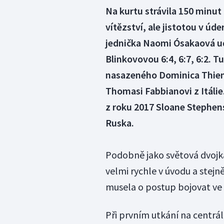
Na kurtu strávila 150 minu
vítězství, ale jistotou v úd
jednička Naomi Ósakaová ud
Blinkovovou 6:4, 6:7, 6:2. T
nasazeného Dominica Thiema 
Thomasi Fabbianovi z Itáli
z roku 2017 Sloane Stephens
Ruska.
Podobně jako světová dvojk
velmi rychle v úvodu a stej
musela o postup bojovat ve 
Při prvním utkání na centr