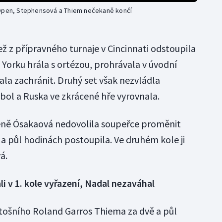
 Open, Stephensová a Thiem nečekaně končí
ež z přípravného turnaje v Cincinnati odstoupila
 Yorku hrála s ortézou, prohrávala v úvodní
ázala zachránit. Druhý set však nezvládla
ol a Ruska ve zkrácené hře vyrovnala.
méně Ósakaová nedovolila soupeřce proměnit
a půl hodinách postoupila. Ve druhém kole ji
á.
 v 1. kole vyřazení, Nadal nezaváhal
letošního Roland Garros Thiema za dvě a půl