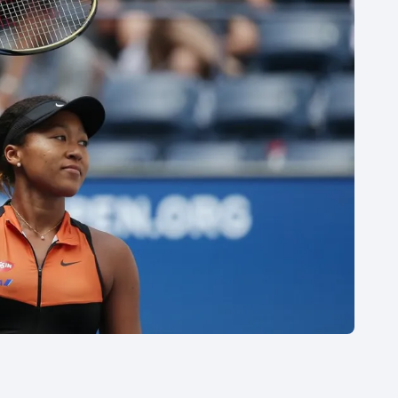
Moderní pětiboj
Triatlon
Motorsport
Veslování
Olympijské hry
Vodní slalom
Parasport
Volejbal
Plavání
Ostatní
Plážový volejbal