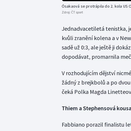
Ósakaová se protrápila do 2. kola US
Zdroj:
ČT sport
Jednadvacetiletá tenistka, j
kvůli zranění kolena a v New
sadě už 0:3, ale ještě ji dok
dopodávat, promarnila mečb
V rozhodujícím dějství nic
žádný z brejkbolů a po dvou 
čeká Polka Magda Linetteov
Thiem a Stephensová kousali
Fabbiano porazil finalistu 