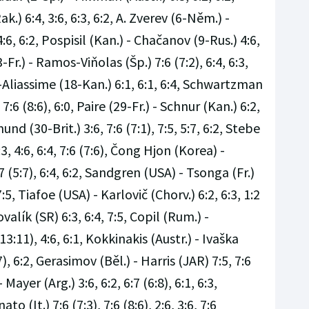
k.) 6:4, 3:6, 6:3, 6:2, A. Zverev (6-Něm.) -
4:6, 6:2, Pospisil (Kan.) - Chačanov (9-Rus.) 4:6,
3-Fr.) - Ramos-Viňolas (Šp.) 7:6 (7:2), 6:4, 6:3,
Aliassime (18-Kan.) 6:1, 6:1, 6:4, Schwartzman
 7:6 (8:6), 6:0, Paire (29-Fr.) - Schnur (Kan.) 6:2,
und (30-Brit.) 3:6, 7:6 (7:1), 7:5, 5:7, 6:2, Stebe
3, 4:6, 6:4, 7:6 (7:6), Čong Hjon (Korea) -
 (5:7), 6:4, 6:2, Sandgren (USA) - Tsonga (Fr.)
, 7:5, Tiafoe (USA) - Karlovič (Chorv.) 6:2, 6:3, 1:2
valík (SR) 6:3, 6:4, 7:5, Copil (Rum.) -
13:11), 4:6, 6:1, Kokkinakis (Austr.) - Ivaška
:7), 6:2, Gerasimov (Běl.) - Harris (JAR) 7:5, 7:6
- Mayer (Arg.) 3:6, 6:2, 6:7 (6:8), 6:1, 6:3,
o (It.) 7:6 (7:3), 7:6 (8:6), 2:6, 3:6, 7:6