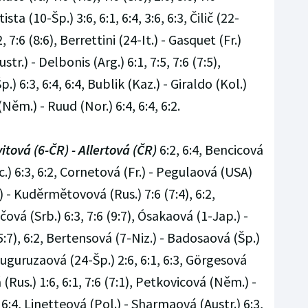
sta (10-Šp.) 3:6, 6:1, 6:4, 3:6, 6:3, Čilič (22-
, 7:6 (8:6), Berrettini (24-It.) - Gasquet (Fr.)
ustr.) - Delbonis (Arg.) 6:1, 7:5, 7:6 (7:5),
.) 6:3, 6:4, 6:4, Bublik (Kaz.) - Giraldo (Kol.)
f (Něm.) - Ruud (Nor.) 6:4, 6:4, 6:2.
itová (6-ČR) - Allertová (ČR)
6:2, 6:4, Bencicová
c.) 6:3, 6:2, Cornetová (Fr.) - Pegulaová (USA)
) - Kuděrmětovová (Rus.) 7:6 (7:4), 6:2,
ová (Srb.) 6:3, 7:6 (9:7), Ósakaová (1-Jap.) -
5:7), 6:2, Bertensová (7-Niz.) - Badosaová (Šp.)
Muguruzaová (24-Šp.) 2:6, 6:1, 6:3, Görgesová
(Rus.) 1:6, 6:1, 7:6 (7:1), Petkovicová (Něm.) -
:4, Linetteová (Pol.) - Sharmaová (Austr.) 6:3,