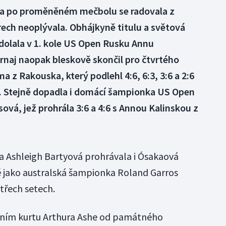
t a po proměněném mečbolu se radovala z
erech neoplývala. Obhájkyně titulu a světová
olala v 1. kole US Open Rusku Annu
urnaj naopak bleskově skončil pro čtvrtého
z Rakouska, který podlehl 4:6, 6:3, 3:6 a 2:6
e. Stejně dopadla i domácí šampionka US Open
ová, jež prohrála 3:6 a 4:6 s Annou Kalinskou z
a Ashleigh Bartyová prohrávala i Ósakaová
ně jako australská šampionka Roland Garros
třech setech.
álním kurtu Arthura Ashe od památného