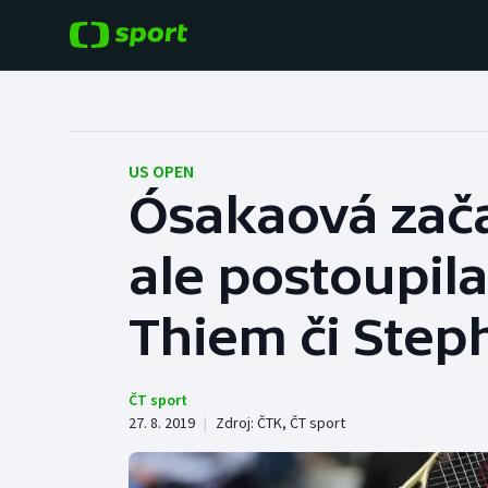
POPULÁRNÍ
DALŠÍ SPORTY
Fotbal
Americký fotbal
US OPEN
Ósakaová zač
Hokej
Baseball a softbal
ale postoupila.
Tenis
Basketbal
Atletika
Thiem či Ste
Biatlon
Cyklistika
Boby a skeleton
ČT sport
27. 8. 2019
|
Zdroj:
ČTK
,
ČT sport
Box