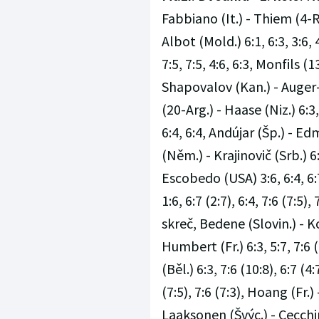
Fabbiano (It.) - Thiem (4-Ra
Albot (Mold.) 6:1, 6:3, 3:6, 
7:5, 7:5, 4:6, 6:3, Monfils (1
Shapovalov (Kan.) - Auger-
(20-Arg.) - Haase (Niz.) 6:3,
6:4, 6:4, Andújar (Šp.) - Edm
(Něm.) - Krajinovič (Srb.) 6:
Escobedo (USA) 3:6, 6:4, 6:7
1:6, 6:7 (2:7), 6:4, 7:6 (7:5)
skreč, Bedene (Slovin.) - Ko
Humbert (Fr.) 6:3, 5:7, 7:6 (
(Běl.) 6:3, 7:6 (10:8), 6:7 (4
(7:5), 7:6 (7:3), Hoang (Fr.) 
Laaksonen (Švýc.) - Cecchinat