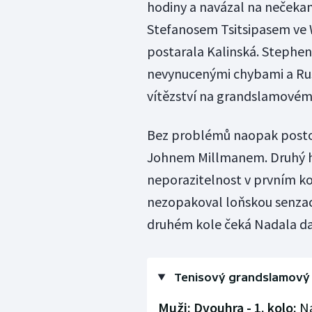
hodiny a navázal na nečeka
Stefanosem Tsitsipasem ve 
postarala Kalinská. Stephen
nevynucenými chybami a Rus
vítězství na grandslamovém 
Bez problémů naopak postoupi
Johnem Millmanem. Druhý hr
neporazitelnost v prvním k
nezopakoval loňskou senzaci
druhém kole čeká Nadala dal
Tenisový grandslamový t
Muži: Dvouhra - 1. kolo:
Na