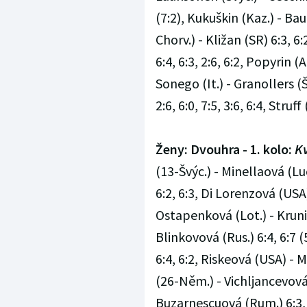
(7:2), Kukuškin (Kaz.) - Bauti
Chorv.) - Kližan (SR) 6:3, 6:2
6:4, 6:3, 2:6, 6:2, Popyrin (A
Sonego (It.) - Granollers (Šp
2:6, 6:0, 7:5, 3:6, 6:4, Struf
Ženy: Dvouhra - 1. kolo:
Kv
(13-Švýc.) - Minellaová (Lu
6:2, 6:3, Di Lorenzová (USA
Ostapenková (Lot.) - Krunič
Blinkovová (Rus.) 6:4, 6:7 (
6:4, 6:2, Riskeová (USA) - 
(26-Něm.) - Vichljancevová 
Buzarnescuová (Rum.) 6:3, 6