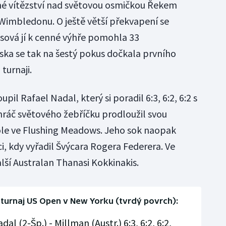
né vítězství nad světovou osmičkou Řekem
Wimbledonu. O ještě větší překvapení se
sová jí k cenné výhře pomohla 33
ka se tak na šestý pokus dočkala prvního
turnaji.
l Rafael Nadal, který si poradil 6:3, 6:2, 6:2 s
áč světového žebříčku prodloužil svou
ole ve Flushing Meadows. Jeho sok naopak
, kdy vyřadil Švýcara Rogera Federera. Ve
ší Australan Thanasi Kokkinakis.
urnaj US Open v New Yorku (tvrdý povrch):
dal (2-Šp.) - Millman (Austr.) 6:3, 6:2, 6:2,