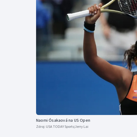
Curling
Dostihy
Florbal
Futsal
Golf
Gymnastika
Naomi Ósakaová na US Open
Zdroj:
USA TODAY Sports/Jerry Lai