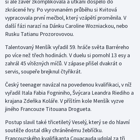
si ale závěr zkomplikovala a utkání dospělo do
Stolní tenis
zkrácené hry. Po vyrovnaném průběhu si Kvitová
vypracovala první mečbol, který vzápětí proměnila. V
Triatlon
další fázi narazí na Dánku Caroline Wozniackou, nebo
Rusku Tatianu Prozorovovou.
Veslování
Talentovaný Menšík vyřadil 59. hráče světa Barréreho
Vodní slalom
po více než třech hodinách. V duelu si pomohl 13 esy a
zahrál 45 vítězných míčů. V zápase přišel dvakrát o
Volejbal
servis, soupeře brejknul čtyřikrát.
Ostatní
Český teenager navázal na povedenou kvalifikaci, v níž
vyřadil Itala Fabia Fogniniho, Švýcara Leandra Riediho a
krajana Zdeňka Koláře. V příštím kole Menšík vyzve
jiného Francouze Titouana Drogueta.
Postup slavil také třicetiletý Veselý, který se do hlavní
soutěže dostal díky chráněnému žebříčku.
Francouzského kvalifikanta Couacauda udolal za tři