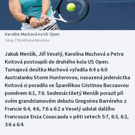
Baseball a softbal
Soutěže
Basketbal
Historické návraty
Biatlon
Aplikace ČT sport
Karolína Muchová na US Open
Zdroj:
ČTK/AP/John Minchillo
Boby a skeleton
AZ kvíz
Jakub Menšík, Jiří Veselý, Karolína Muchová a Petra
Kvitová postoupili do druhého kola US Open.
Box
Turnajová desítka Muchová vyřadila 6:4 a 6:0
Curling
Australanku Storm Hunterovou, nasazená jedenáctka
Kvitová si poradila se Španělkou Cristinou Bucsaovou
Dostihy
poměrem 6:1, 7:6. Sedmnáctiletý Menšík porazil při
svém grandslamovém debutu Gregoirea Barréreho z
Florbal
Francie 6:4, 4:6, 7:6 a 6:2 a Veselý udolal dalšího
Francouze Enza Couacauda v pěti setech 5:7, 6:3, 6:2,
Futsal
3:6 a 6:4.
Golf