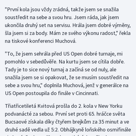
"První kola jsou vždy zrádná, takže jsem se snažila
Olympijské hry
soustředit na sebe a svou hru. Jsem ráda, jak jsem
Parasport
ukončila druhý set na servisu. Hrála jsem dobré výměny,
šla jsem si za body. Mám ze svého výkonu radost," řekla
Plavání
na tiskové konferenci Muchová.
Plážový volejbal
"To, že jsem sehrála před US Open dobré turnaje, mi
pomohlo v sebedůvěře. Na kurtu jsem se cítila dobře.
Ragby
Tady je to sice nový turnaj a začíná se od nuly, ale
snažila jsem se si opakovat, že se musím soustředit na
Rychlobruslení
sebe a svou hru," doplnila Muchová, jenž v generálce na
US Open postoupila do finále v Cincinnati.
Rychlostní kanoistika
Třiatřicetiletá Kvitová prošla do 2. kola v New Yorku
Short track
podvanácté za sebou. První set proti 65. hráčce světa
Bucsaové získala díky čtyřem brejkům za 35 minut a ve
Sportovní střelba
druhé sadě vedla už 5:2. Obhájkyně loňského osmifinále