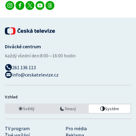
Divácké centrum
každý všední den:
8:00—16:00 hodin
261 136 113
info@ceskatelevize.cz
Vzhled
Světlý
Tmavý
Systém
TV program
Pro média
Živé vysílání
Reklama