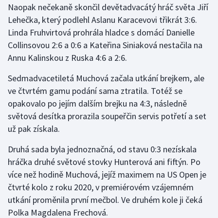
Naopak nečekaně skončil devětadvacátý hráč světa Jiří
Lehečka, který podlehl Aslanu Karacevovi třikrát 3:6.
Gymnastika
Linda Fruhvirtová prohrála hladce s domácí Danielle
Collinsovou 2:6 a 0:6 a Kateřina Siniaková nestačila na
Házená
Annu Kalinskou z Ruska 4:6 a 2:6.
Jezdectví
Sedmadvacetiletá Muchová začala utkání brejkem, ale
ve čtvrtém gamu podání sama ztratila. Totéž se
Judo
opakovalo po jejím dalším brejku na 4:3, následně
světová desítka prorazila soupeřčin servis potřetí a set
Krasobruslení
už pak získala.
Lezení
Druhá sada byla jednoznačná, od stavu 0:3 nezískala
hráčka druhé světové stovky Hunterová ani fiftýn. Po
Lyže a snowboard
více než hodině Muchová, jejíž maximem na US Open je
Moderní pětiboj
čtvrté kolo z roku 2020, v premiérovém vzájemném
utkání proměnila první mečbol. Ve druhém kole ji čeká
Motorsport
Polka Magdalena Frechová.