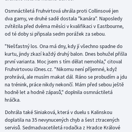
Osmnáctiletá Fruhvirtová uhrála proti Collinsové jen
dva gamy, ve druhé sadě dostala "kanára". Naposledy
zvítězila před dvěma měsíci v kvalifikaci v Eastbourne,
od té doby si připsala sedm porážek za sebou.
"Nešťastný los. Ona má dny, kdy jí všechno spadne do
kurtu, jindy zkazí každý druhý balon. Dnes bohužel přišla
první varianta. Moc jsem s tím dělat nemohla," citoval
Fruhvirtovou iDnes.cz. "Nikomu není příjemné, když
prohrává, ale musím makat dál. Ráno se probudím a jdu
na trénink, práce nikdy nekončí. Mám před sebou ještě
hodně let a hodně zápasů," doplnila osmnáctiletá
hráčka.
Dohrála také Siniaková, která v duelu s Kalinskou
doplatila na 35 nevynucených chyb a šest ztracených
servisů. Sedmadvacetiletá rodačka z Hradce Králové