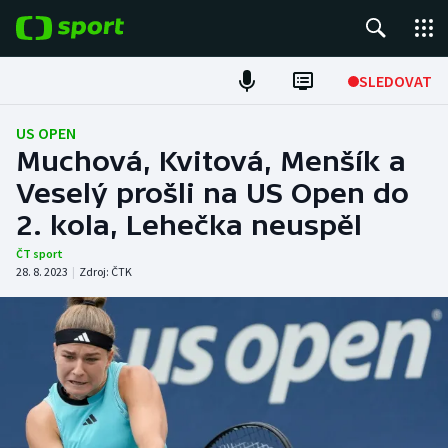
POPULÁRNÍ
SLEDOVAT
Fotbal
US OPEN
Muchová, Kvitová, Menšík a
Hokej
Veselý prošli na US Open do
2. kola, Lehečka neuspěl
Tenis
ČT sport
Atletika
28. 8. 2023
|
Zdroj:
ČTK
Cyklistika
DALŠÍ SPORTY
Americký fotbal
NEPŘEHLÉDNĚTE