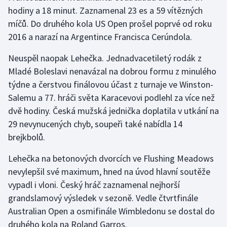
hodiny a 18 minut. Zaznamenal 23 es a 59 vítězných
míčů. Do druhého kola US Open prošel poprvé od roku
2016 a narazí na Argentince Francisca Cerúndola.
Neuspěl naopak Lehečka. Jednadvacetiletý rodák z
Mladé Boleslavi nenavázal na dobrou formu z minulého
týdne a čerstvou finálovou účast z turnaje ve Winston-
Salemu a 77. hráči světa Karacevovi podlehl za více než
dvě hodiny. Česká mužská jednička doplatila v utkání na
29 nevynucených chyb, soupeři také nabídla 14
brejkbolů.
Lehečka na betonových dvorcích ve Flushing Meadows
nevylepšil své maximum, hned na úvod hlavní soutěže
vypadl i vloni. Český hráč zaznamenal nejhorší
grandslamový výsledek v sezoně. Vedle čtvrtfinále
Australian Open a osmifinále Wimbledonu se dostal do
druhého kola na Roland Garros.