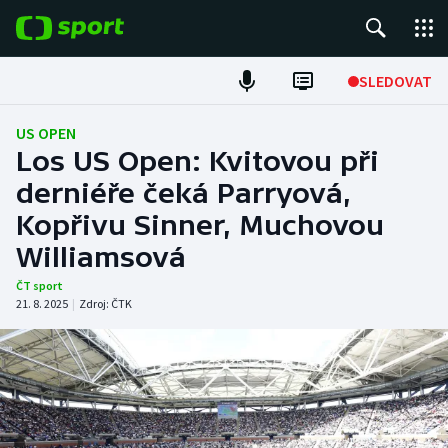
POPULÁRNÍ
SLEDOVAT
ME v atletice
US OPEN
Los US Open: Kvitovou při
ME v plavání
derniéře čeká Parryová,
Kopřivu Sinner, Muchovou
Fotbal
Williamsová
Hokej
ČT sport
21. 8. 2025
|
Zdroj:
ČTK
Tenis
DALŠÍ SPORTY
Americký fotbal
NEPŘEHLÉDNĚTE