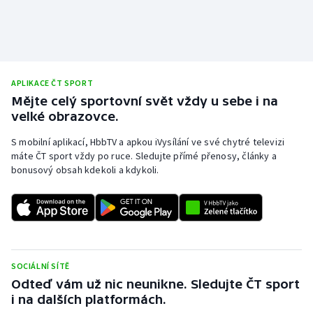
Short track
Sportovní střelba
Stolní tenis
APLIKACE ČT SPORT
Mějte celý sportovní svět vždy u sebe i na
Triatlon
velké obrazovce.
S mobilní aplikací, HbbTV a apkou iVysílání ve své chytré televizi
Veslování
máte ČT sport vždy po ruce. Sledujte přímé přenosy, články a
bonusový obsah kdekoli a kdykoli.
Vodní slalom
Volejbal
Ostatní
SOCIÁLNÍ SÍTĚ
Odteď vám už nic neunikne. Sledujte ČT sport
i na dalších platformách.