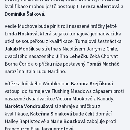
kvalifikace mohou ještě postoupit
Tereza Valentová
a
Dominika Šalková
Futsal
.
Vedle Muchové bude plnit roli nasazené hráčky ještě
Golf
Linda Nosková
, která se jako turnajová jednadvacítka
utká se soupeřkou z kvalifikace. Turnajová šestnáctka
Gymnastika
Jakub Menšík
se střetne s Nicolásem Jarrym z Chile,
Házená
dvacátého nasazeného
Jiřího Lehečku
čeká Chorvat
Borna Čorič a o příčku níže postavený
Tomáš Macháč
Jezdectví
narazí na Itala Lucu Nardiho.
Vítězka loňského Wimbledonu
Judo
Barbora Krejčíková
vstoupí do turnaje ve Flushing Meadows zápasem proti
Krasobruslení
nasazené dvaadvacítce Victorii Mbokové z Kanady.
Markéta Vondroušová
si zahraje s hráčkou z
Lezení
kvalifikace,
Kateřina Siniaková
bude čelit domácí
Hailey Baptisteové a
Marie Bouzková
zabojuje proti
Lyže a snowboard
Francouzce Else Jacquemotové.