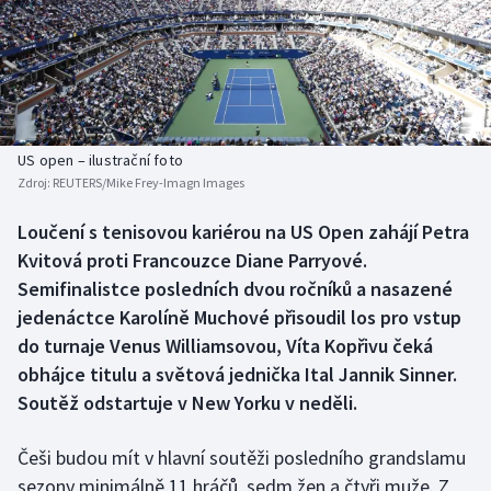
Atletika
Soutěže
Baseball a softbal
Historické návraty
Basketbal
Aplikace ČT sport
US open – ilustrační foto
Biatlon
AZ kvíz
Zdroj:
REUTERS/Mike Frey-Imagn Images
Boby a skeleton
Loučení s tenisovou kariérou na US Open zahájí Petra
Kvitová proti Francouzce Diane Parryové.
Box
Semifinalistce posledních dvou ročníků a nasazené
jedenáctce Karolíně Muchové přisoudil los pro vstup
Curling
do turnaje Venus Williamsovou, Víta Kopřivu čeká
obhájce titulu a světová jednička Ital Jannik Sinner.
Cyklistika
Soutěž odstartuje v New Yorku v neděli.
Dostihy
Češi budou mít v hlavní soutěži posledního grandslamu
sezony minimálně 11 hráčů, sedm žen a čtyři muže. Z
Florbal