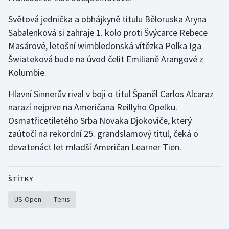
Moderní pětiboj
Světová jednička a obhájkyně titulu Běloruska Aryna
Sabalenková si zahraje 1. kolo proti Švýcarce Rebece
Motorsport
Masárové, letošní wimbledonská vítězka Polka Iga
Šwiateková bude na úvod čelit Emilianě Arangové z
Olympijské hry
Kolumbie.
Parasport
Hlavní Sinnerův rival v boji o titul Španěl Carlos Alcaraz
narazí nejprve na Američana Reillyho Opelku.
Plavání
Osmatřicetiletého Srba Novaka Djokoviče, který
zaútočí na rekordní 25. grandslamový titul, čeká o
Plážový volejbal
devatenáct let mladší Američan Learner Tien.
Ragby
ŠTÍTKY
Rychlobruslení
US Open
Tenis
Rychlostní kanoistika