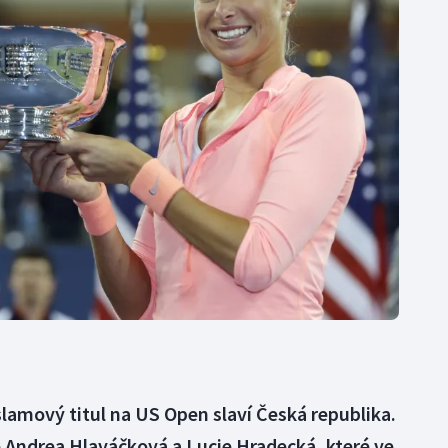
Moderní pětiboj
Triatlon
Motorsport
Veslování
Olympijské hry
Vodní slalom
Parasport
Volejbal
Plavání
Ostatní
Plážový volejbal
lamový titul na US Open slaví Česká republika.
ře Andrea Hlaváčková a Lucie Hradecká, které ve