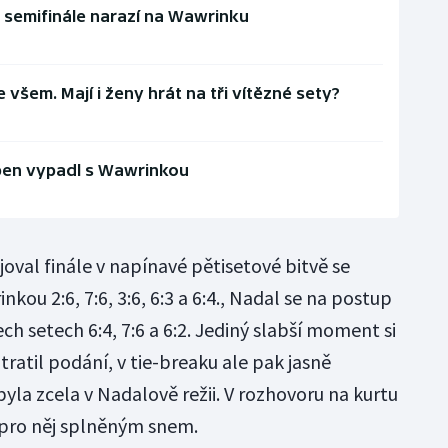
v semifinále narazí na Wawrinku
všem. Mají i ženy hrát na tři vítězné sety?
Open vypadl s Wawrinkou
oval finále v napínavé pětisetové bitvě se
ou 2:6, 7:6, 3:6, 6:3 a 6:4., Nadal se na postup
ech setech 6:4, 7:6 a 6:2. Jediný slabší moment si
tratil podání, v tie-breaku ale pak jasně
la zcela v Nadalově režii. V rozhovoru na kurtu
e pro něj splněným snem.