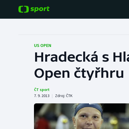
POPULÁRNÍ
DALŠÍ SPORTY
Fotbal
Americký fotbal
US OPEN
Hradecká s Hl
Hokej
Baseball a softbal
Open čtyřhru
Tenis
Basketbal
Atletika
Biatlon
ČT sport
7. 9. 2013
|
Zdroj:
ČTK
Cyklistika
Boby a skeleton
Box