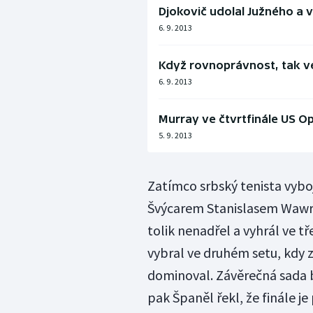
Djokovič udolal Južného a 
6. 9. 2013
Když rovnoprávnost, tak ve 
6. 9. 2013
Murray ve čtvrtfinále US 
5. 9. 2013
Zatímco srbský tenista vyboj
Švýcarem Stanislasem Wawrink
tolik nenadřel a vyhrál ve tř
vybral ve druhém setu, kdy z
dominoval. Závěrečná sada by
pak Španěl řekl, že finále j