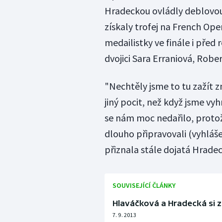
Hradeckou ovládly deblovou
získaly trofej na French Ope
medailistky ve finále i před 
dvojici Sara Erraniová, Rober
"Nechtěly jsme to tu zažít z
jiný pocit, než když jsme vyhr
se nám moc nedařilo, protož
dlouho připravovali (vyhláš
přiznala stále dojatá Hradec
SOUVISEJÍCÍ ČLÁNKY
Hlaváčková a Hradecká si za
7. 9. 2013