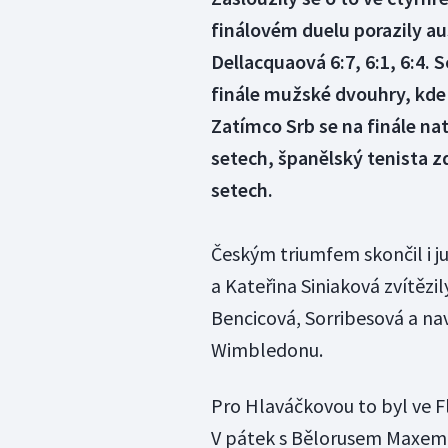
finálovém duelu porazily au
Dellacquaová 6:7, 6:1, 6:4.
finále mužské dvouhry, kde 
Zatímco Srb se na finále nat
setech, španělský tenista z
setech.
Českým triumfem skončil i ju
a Kateřina Siniaková zvítěz
Bencicová, Sorribesová a na
Wimbledonu.
Pro Hlaváčkovou to byl ve F
V pátek s Bělorusem Maxem M