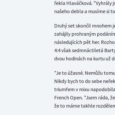
řekla Hlaváčková. "Vyhrály j
našeho debla a musíme si to
Druhý set skončil mnohem je
zahájily prohraným podáním, 
následujících pět her. Rozhod
4:4 však sedmnáctiletá Barty
dvou hodinách na kurtu už d
"Je to úžasné. Nemůžu tomu uv
Nikdy bych to do sebe neřek
triumfem v mixu napodobila
French Open. "Jsem ráda, že
že to máme takhle rozdělený