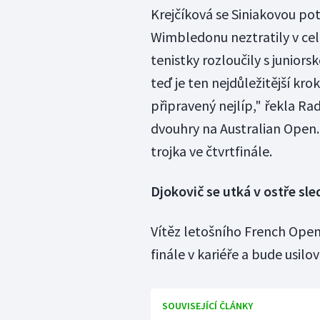
Krejčíková se Siniakovou pot
Wimbledonu neztratily v cel
tenistky rozloučily s juniors
teď je ten nejdůležitější kr
připravený nejlíp," řekla Rad
dvouhry na Australian Open.
trojka ve čtvrtfinále.
Djokovič se utká v ostře s
Vítěz letošního French Ope
finále v kariéře a bude usilo
SOUVISEJÍCÍ ČLÁNKY