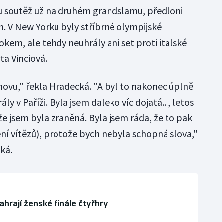
 soutěž už na druhém grandslamu, předloni
n. V New Yorku byly stříbrné olympijské
rokem, ale tehdy neuhrály ani set proti italské
ta Vinciová.
novu," řekla Hradecká. "A byl to nakonec úplně
ály v Paříži. Byla jsem daleko víc dojatá..., letos
e jsem byla zraněná. Byla jsem ráda, že to pak
ení vítězů), protože bych nebyla schopná slova,"
ká.
hrají ženské finále čtyřhry