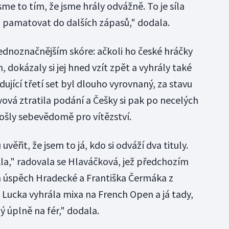
sme to tím, že jsme hrály odvážně. To je síla
 pamatovat do dalších zápasů," dodala.
dnoznačnějším skóre: ačkoli ho české hráčky
dokázaly si jej hned vzít zpět a vyhrály také
ující třetí set byl dlouho vyrovnaný, za stavu
ová ztratila podání a Češky si pak po necelých
ošly sebevědomě pro vítězství.
ěřit, že jsem to já, kdo si odváží dva tituly.
la," radovala se Hlaváčková, jež předchozím
 úspěch Hradecké a Františka Čermáka z
 Lucka vyhrála mixa na French Open a já tady,
 úplně na fér," dodala.