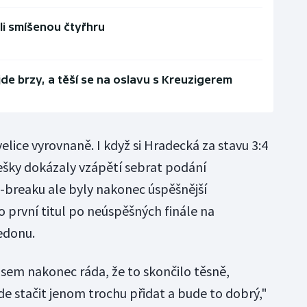
i smíšenou čtyřhru
ijde brzy, a těší se na oslavu s Kreuzigerem
elice vyrovnaně. I když si Hradecká za stavu 3:4
Češky dokázaly vzápětí sebrat podání
e-breaku ale byly nakonec úspěšnější
 o první titul po neúspěšných finále na
edonu.
jsem nakonec ráda, že to skončilo těsně,
ude stačit jenom trochu přidat a bude to dobrý,"