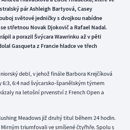
stralský pár Ashleigh Bartyová, Casey
 Souboj světové jedničky s dvojkou nabídne
se střetnou Novak Djokovič a Rafael Nadal.
rápil a porazil Švýcara Wawrinku až v pěti
dolal Gasqueta z Francie hladce ve třech
niorský debl, v jehož finále Barbora Krejčíková
ily 6:3, 6:4 nad švýcarsko-španělským týmem
vázaly na letošní prvenství z French Open a
lushing Meadows již druhý titul během 24 hodin.
irným triumfovali ve smíšené čtyřhře. Spolu s