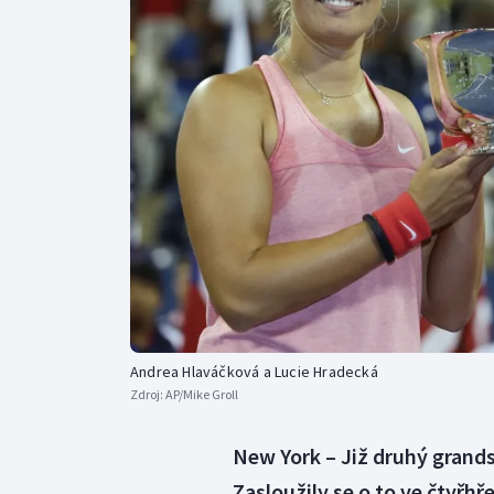
Curling
Dostihy
Florbal
Futsal
Golf
Gymnastika
Andrea Hlaváčková a Lucie Hradecká
Zdroj:
AP/Mike Groll
New York – Již druhý grands
Zasloužily se o to ve čtyřh