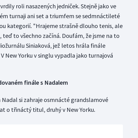
vrdily roli nasazených jedniček. Stejně jako ve
ém turnaji ani set a triumfem se sedmnáctileté
kou kategorií. "Hrajeme strašně dlouho tenis, ale
ok, teď to všechno začíná. Doufám, že jsme na to
iožurnálu Siniaková, jež letos hrála finále
 V New Yorku v singlu vypadla jako turnajová
ledovaném finále s Nadalem
n Nadal si zahraje osmnácté grandslamové
vat o třináctý titul, druhý v New Yorku.