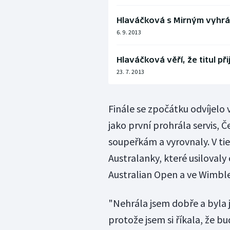
Hlaváčková s Mirným vyhrál
6. 9. 2013
Hlaváčková věří, že titul př
23. 7. 2013
Finále se zpočátku odvíjelo v
jako první prohrála servis, 
soupeřkám a vyrovnaly. V ti
Australanky, které usilovaly
Australian Open a ve Wimbl
"Nehrála jsem dobře a byla 
protože jsem si říkala, že b