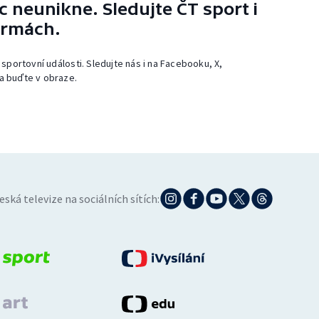
 neunikne. Sledujte ČT sport i
ormách.
 sportovní události. Sledujte nás i na Facebooku, X,
a buďte v obraze.
eská televize na sociálních sítích: