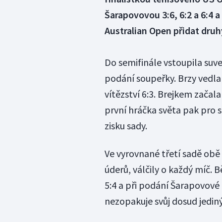
Šarapovovou 3:6, 6:2 a 6:4 
Australian Open přidat druh
Do semifinále vstoupila suv
podání soupeřky. Brzy vedla
vítězství 6:3. Brejkem začal
první hráčka světa pak pro 
zisku sady.
Ve vyrovnané třetí sadě ob
úderů, válčily o každý míč. 
5:4 a při podání Šarapovové
nezopakuje svůj dosud jedin