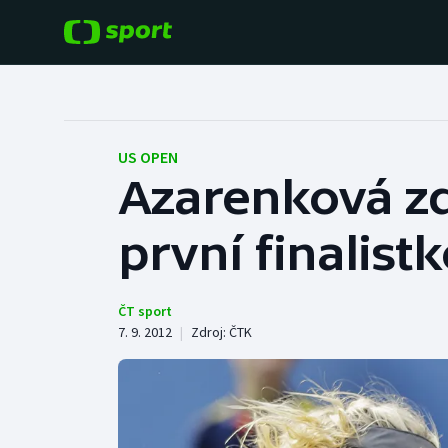
POPULÁRNÍ
DALŠÍ SPORTY
Fotbal
Americký fotbal
US OPEN
Azarenková zd
Hokej
Baseball a softbal
první finalis
Tenis
Basketbal
Atletika
Biatlon
ČT sport
7. 9. 2012
|
Zdroj:
ČTK
Cyklistika
Boby a skeleton
Box