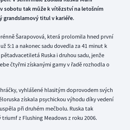
a v sobotu tak může k vítězství na letošním
ý grandslamový titul v kariéře.
erénně Šarapovová, která prolomila hned první
 už 5:1 a nakonec sadu dovedla za 41 minut k
a pětadvacetiletá Ruska i druhou sadu, jenže
sebe čtyřmi získanými gamy v řadě rozhodla o
ě hráčky, vyhlášené hlasitým doprovodem svých
Běloruska získala psychickou výhodu díky vedení
 uspěla při druhém mečbolu. Ruska tak
ý triumf z Flushing Meadows z roku 2006.