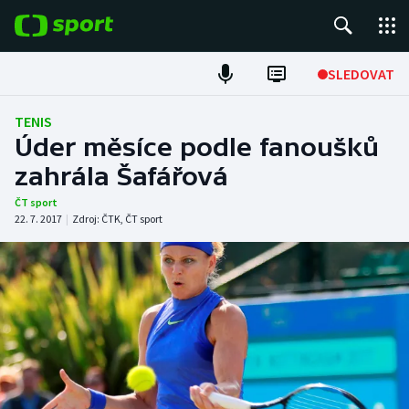
POPULÁRNÍ
SLEDOVAT
Fotbal
TENIS
Úder měsíce podle fanoušků
Hokej
zahrála Šafářová
Tenis
ČT sport
22. 7. 2017
|
Zdroj:
ČTK
,
ČT sport
Atletika
Cyklistika
DALŠÍ SPORTY
Americký fotbal
NEPŘEHLÉDNĚTE