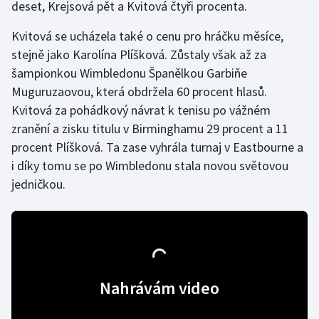
deset, Krejsová pět a Kvitová čtyři procenta.
Gymnastika
Kvitová se ucházela také o cenu pro hráčku měsíce,
stejně jako Karolína Plíšková. Zůstaly však až za
Házená
šampionkou Wimbledonu Španělkou Garbiňe
Muguruzaovou, která obdržela 60 procent hlasů.
Jezdectví
Kvitová za pohádkový návrat k tenisu po vážném
zranění a zisku titulu v Birminghamu 29 procent a 11
Judo
procent Plíšková. Ta zase vyhrála turnaj v Eastbourne a
i díky tomu se po Wimbledonu stala novou světovou
Krasobruslení
jedničkou.
Lezení
Lyže a snowboard
Moderní pětiboj
Nahrávám video
Motorsport