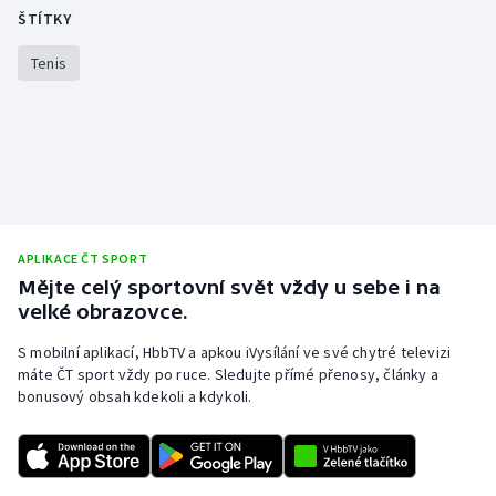
Stolní tenis
ŠTÍTKY
Tenis
Triatlon
Veslování
Vodní slalom
Volejbal
APLIKACE ČT SPORT
Ostatní
Mějte celý sportovní svět vždy u sebe i na
velké obrazovce.
S mobilní aplikací, HbbTV a apkou iVysílání ve své chytré televizi
máte ČT sport vždy po ruce. Sledujte přímé přenosy, články a
bonusový obsah kdekoli a kdykoli.