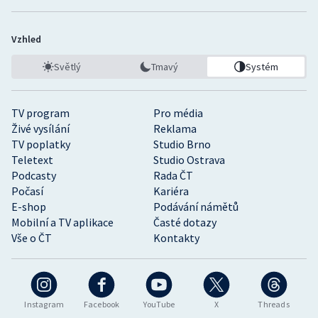
Vzhled
Světlý
Tmavý
Systém
TV program
Pro média
Živé vysílání
Reklama
TV poplatky
Studio Brno
Teletext
Studio Ostrava
Podcasty
Rada ČT
Počasí
Kariéra
E-shop
Podávání námětů
Mobilní a TV aplikace
Časté dotazy
Vše o ČT
Kontakty
Instagram
Facebook
YouTube
X
Threads