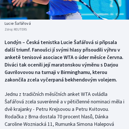
Baseball a softbal
Soutěže
Basketbal
Historické návraty
Lucie Šafářová
Zdroj:
REUTERS
Biatlon
Aplikace ČT sport
Londýn – Česká tenistka Lucie Šafářová si připsala
Boby a skeleton
AZ kvíz
další triumf. Fanoušci jí svými hlasy přisoudili výhru v
anketě tenisové asociace WTA o úder měsíce června.
Box
Diváci tak ocenili její maratonskou výměnu s Darjou
Gavrilovovou na turnaji v Birminghamu, kterou
Curling
zakončila zcela vyčerpaná bekhendovým volejem.
Dostihy
Jednu z tradičních měsíčních anket WTA ovládla
Florbal
Šafářová zcela suverénně a v pětičlenné nominaci měla i
dvě krajanky - Petru Krejsovou a Petru Kvitovou.
Futsal
Rodačka z Brna dostala 70 procent hlasů, Dánka
Caroline Wozniacká 11, Rumunka Simona Halepová
Golf