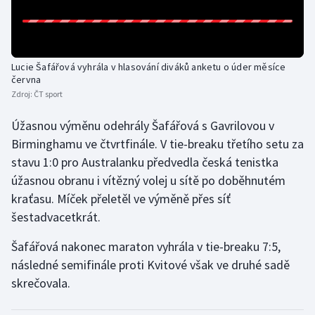
Olympijské hry
Parasport
Lucie Šafářová vyhrála v hlasování diváků anketu o úder měsíce
června
Plavání
Zdroj:
ČT sport
Plážový volejbal
Úžasnou výměnu odehrály Šafářová s Gavrilovou v
Birminghamu ve čtvrtfinále. V tie-breaku třetího setu za
Ragby
stavu 1:0 pro Australanku předvedla česká tenistka
úžasnou obranu i vítězný volej u sítě po doběhnutém
Rychlobruslení
kraťasu. Míček přeletěl ve výměně přes síť
šestadvacetkrát.
Rychlostní kanoistika
Šafářová nakonec maraton vyhrála v tie-breaku 7:5,
Short track
následné semifinále proti Kvitové však ve druhé sadě
skrečovala.
Sportovní střelba