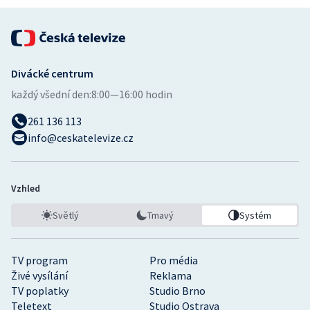
Divácké centrum
každý všední den:
8:00—16:00 hodin
261 136 113
info@ceskatelevize.cz
Vzhled
Světlý
Tmavý
Systém
TV program
Pro média
Živé vysílání
Reklama
TV poplatky
Studio Brno
Teletext
Studio Ostrava