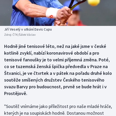
Baseball a softbal
Soutěže
Basketbal
Historické návraty
Biatlon
Aplikace ČT sport
Jiří Veselý v utkání Davis Cupu
Zdroj:
ČTK/Šálek Václav
Boby a skeleton
AZ kvíz
Hodně jiné tenisové léto, než na jaké jsme v české
kotlině zvyklí, nabízí koronavirové období a pro
Box
tenisové fanoušky je to velmi příjemná změna. Poté,
Curling
co se tuzemská ženská špička předvedla v Praze na
Štvanici, je ve čtvrtek a v pátek na pořadu druhé kolo
Dostihy
soutěže smíšených družstev Českého tenisového
svazu Barvy pro budoucnost, prvně se bude hrát i v
Florbal
Prostějově.
Futsal
"Soutěž vnímáme jako příležitost pro naše mladé hráče,
kterých je na soupiskách hodně. Dostanou možnost
Golf