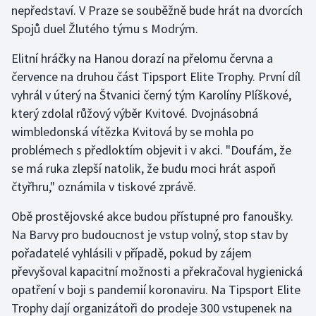
nepředstaví. V Praze se souběžně bude hrát na dvorcích
Olympijské hry
Spojů duel Žlutého týmu s Modrým.
Parasport
Elitní hráčky na Hanou dorazí na přelomu června a
července na druhou část Tipsport Elite Trophy. První díl
Plavání
vyhrál v úterý na Štvanici černý tým Karolíny Plíškové,
který zdolal růžový výběr Kvitové. Dvojnásobná
Plážový volejbal
wimbledonská vítězka Kvitová by se mohla po
problémech s předloktím objevit i v akci. "Doufám, že
Ragby
se má ruka zlepší natolik, že budu moci hrát aspoň
čtyřhru," oznámila v tiskové zprávě.
Rychlobruslení
Obě prostějovské akce budou přístupné pro fanoušky.
Rychlostní kanoistika
Na Barvy pro budoucnost je vstup volný, stop stav by
pořadatelé vyhlásili v případě, pokud by zájem
Short track
převyšoval kapacitní možnosti a překračoval hygienická
opatření v boji s pandemií koronaviru. Na Tipsport Elite
Sportovní střelba
Trophy dají organizátoři do prodeje 300 vstupenek na