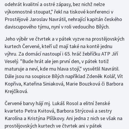
odehrát kvalitní a ostré zápasy, bez nichž nelze
výkonnostně stoupat," řekl na tiskové konferenci v
Gymnastika
Prostějově Jaroslav Navrátil, nehrající kapitán českého
daviscupového týmu, nyní v roli vedoucího Bílých.
Házená
Jeho výběr ve čtvrtek a v pátek vyzve na prostějovských
Jezdectví
kurtech Červené, kteří už mají také na kontě jednu
výhru. Za domácí nastoupí i 65. hráč žebříčku ATP Jiří
Judo
Veselý. "Bude hrát ale jen první den, v pátek totiž
maturuje a neví, kde mu hlava stojí," vysvětlil Navrátil.
Krasobruslení
Dále jsou na soupisce Bílých například Zdeněk Kolář, Vít
Lezení
Kopřiva, Kateřina Siniaková, Marie Bouzková či Barbora
Krejčíková.
Lyže a snowboard
Červené barvy hájí mj. Lukáš Rosol a elitní ženské
Moderní pětiboj
kvarteto Petra Kvitová, Barbora Strýcová a sestry
Karolína a Kristýna Plíškovy. Ani jedna z nich se však na
Motorsport
prostějovských kurtech ve čtvrtek ani v pátek