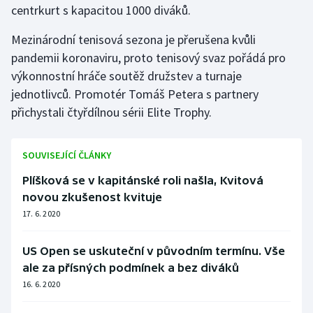
centrkurt s kapacitou 1000 diváků.
Stolní tenis
Mezinárodní tenisová sezona je přerušena kvůli
Triatlon
pandemii koronaviru, proto tenisový svaz pořádá pro
výkonnostní hráče soutěž družstev a turnaje
Veslování
jednotlivců. Promotér Tomáš Petera s partnery
Vodní slalom
přichystali čtyřdílnou sérii Elite Trophy.
Volejbal
SOUVISEJÍCÍ ČLÁNKY
Ostatní
Plíšková se v kapitánské roli našla, Kvitová
novou zkušenost kvituje
17. 6. 2020
US Open se uskuteční v původním termínu. Vše
ale za přísných podmínek a bez diváků
16. 6. 2020