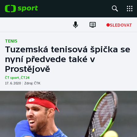
POPULÁRNÍ
SLEDOVAT
Fotbal
TENIS
Tuzemská tenisová špička se
Hokej
nyní předvede také v
Prostějově
Tenis
ČT sport
,
ČT24
Atletika
17. 6. 2020
|
Zdroj:
ČTK
Cyklistika
DALŠÍ SPORTY
Americký fotbal
NEPŘEHLÉDNĚTE