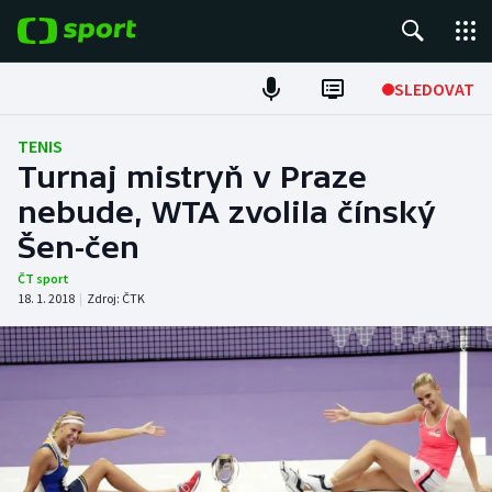
POPULÁRNÍ
SLEDOVAT
Fotbal
TENIS
Turnaj mistryň v Praze
Hokej
nebude, WTA zvolila čínský
Šen-čen
Tenis
ČT sport
Atletika
18. 1. 2018
|
Zdroj:
ČTK
Cyklistika
DALŠÍ SPORTY
Americký fotbal
NEPŘEHLÉDNĚTE