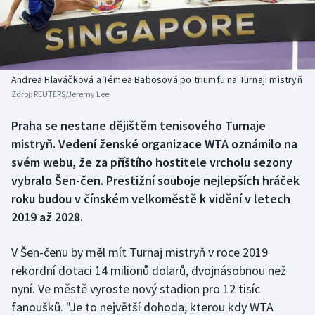
Baseball a softbal
Soutěže
Basketbal
Historické návraty
Biatlon
Aplikace ČT sport
Andrea Hlaváčková a Témea Babosová po triumfu na Turnaji mistryň
Zdroj:
REUTERS/Jeremy Lee
Boby a skeleton
AZ kvíz
Praha se nestane dějištěm tenisového Turnaje
mistryň. Vedení ženské organizace WTA oznámilo na
Box
svém webu, že za příštího hostitele vrcholu sezony
Curling
vybralo Šen-čen. Prestižní souboje nejlepších hráček
roku budou v čínském velkoměstě k vidění v letech
Dostihy
2019 až 2028.
Florbal
V Šen-čenu by měl mít Turnaj mistryň v roce 2019
rekordní dotaci 14 milionů dolarů, dvojnásobnou než
Futsal
nyní. Ve městě vyroste nový stadion pro 12 tisíc
fanoušků. "Je to největší dohoda, kterou kdy WTA
Golf