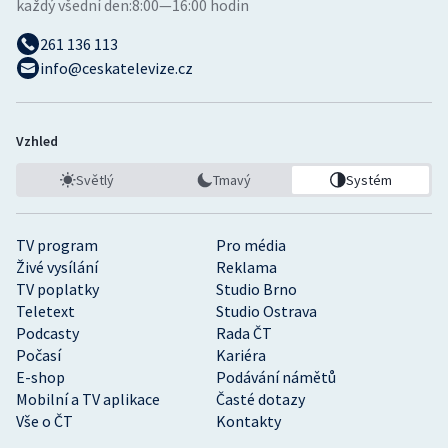
každý všední den:
8:00—16:00 hodin
261 136 113
info@ceskatelevize.cz
Vzhled
Světlý
Tmavý
Systém
TV program
Pro média
Živé vysílání
Reklama
TV poplatky
Studio Brno
Teletext
Studio Ostrava
Podcasty
Rada ČT
Počasí
Kariéra
E-shop
Podávání námětů
Mobilní a TV aplikace
Časté dotazy
Vše o ČT
Kontakty