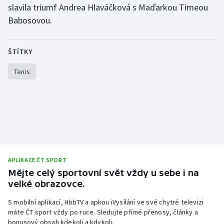
slavila triumf Andrea Hlaváčková s Maďarkou Timeou
Stolní tenis
Babosovou.
Triatlon
ŠTÍTKY
Veslování
Tenis
Vodní slalom
Volejbal
Ostatní
APLIKACE ČT SPORT
Mějte celý sportovní svět vždy u sebe i na
velké obrazovce.
S mobilní aplikací, HbbTV a apkou iVysílání ve své chytré televizi
máte ČT sport vždy po ruce. Sledujte přímé přenosy, články a
bonusový obsah kdekoli a kdykoli.