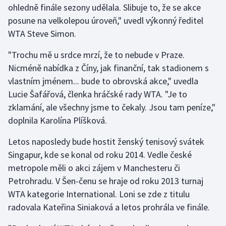
ohledně finále sezony udělala. Slibuje to, že se akce
posune na velkolepou úroveň," uvedl výkonný ředitel
Gymnastika
WTA Steve Simon.
Házená
"Trochu mě u srdce mrzí, že to nebude v Praze.
Nicméně nabídka z Číny, jak finanční, tak stadionem s
Jezdectví
vlastním jménem... bude to obrovská akce," uvedla
Lucie Šafářová, členka hráčské rady WTA. "Je to
Judo
zklamání, ale všechny jsme to čekaly. Jsou tam peníze,"
doplnila Karolína Plíšková.
Krasobruslení
Letos naposledy bude hostit ženský tenisový svátek
Lezení
Singapur, kde se konal od roku 2014. Vedle české
metropole měli o akci zájem v Manchesteru či
Lyže a snowboard
Petrohradu. V Šen-čenu se hraje od roku 2013 turnaj
Moderní pětiboj
WTA kategorie International. Loni se zde z titulu
radovala Kateřina Siniaková a letos prohrála ve finále.
Motorsport