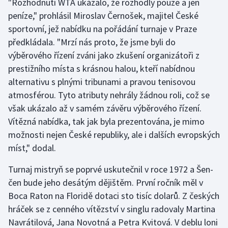
"Rozhodnutí WTA ukázalo, že rozhodly pouze a jen
peníze," prohlásil Miroslav Černošek, majitel České
Olympijské hry
sportovní, jež nabídku na pořádání turnaje v Praze
Parasport
předkládala. "Mrzí nás proto, že jsme byli do
výběrového řízení zváni jako zkušení organizátoři z
Plavání
prestižního místa s krásnou halou, kteří nabídnou
alternativu s plnými tribunami a pravou tenisovou
Plážový volejbal
atmosférou. Tyto atributy nehrály žádnou roli, což se
však ukázalo až v samém závěru výběrového řízení.
Ragby
Vítězná nabídka, tak jak byla prezentována, je mimo
možnosti nejen České republiky, ale i dalších evropských
Rychlobruslení
míst," dodal.
Rychlostní kanoistika
Turnaj mistryň se poprvé uskutečnil v roce 1972 a Šen-
čen bude jeho desátým dějištěm. První ročník měl v
Short track
Boca Raton na Floridě dotaci sto tisíc dolarů. Z českých
hráček se z cenného vítězství v singlu radovaly Martina
Sportovní střelba
Navrátilová, Jana Novotná a Petra Kvitová. V deblu loni