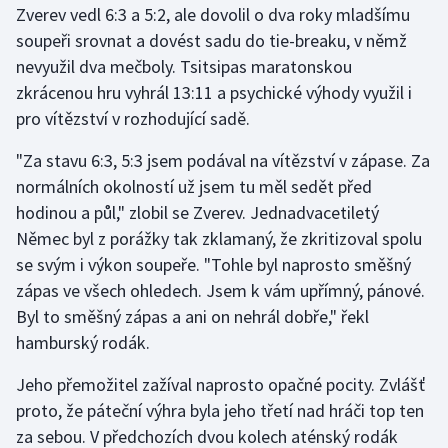
Zverev vedl 6:3 a 5:2, ale dovolil o dva roky mladšímu
soupeři srovnat a dovést sadu do tie-breaku, v němž
Gymnastika
nevyužil dva mečboly. Tsitsipas maratonskou
zkrácenou hru vyhrál 13:11 a psychické výhody využil i
Házená
pro vítězství v rozhodující sadě.
Jezdectví
"Za stavu 6:3, 5:3 jsem podával na vítězství v zápase. Za
normálních okolností už jsem tu měl sedět před
Judo
hodinou a půl," zlobil se Zverev. Jednadvacetiletý
Němec byl z porážky tak zklamaný, že zkritizoval spolu
Krasobruslení
se svým i výkon soupeře. "Tohle byl naprosto směšný
Lezení
zápas ve všech ohledech. Jsem k vám upřímný, pánové.
Byl to směšný zápas a ani on nehrál dobře," řekl
Lyže a snowboard
hamburský rodák.
Moderní pětiboj
Jeho přemožitel zažíval naprosto opačné pocity. Zvlášť
proto, že páteční výhra byla jeho třetí nad hráči top ten
Motorsport
za sebou. V předchozích dvou kolech aténský rodák