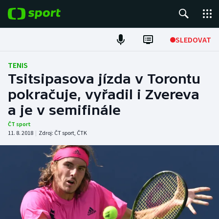
POPULÁRNÍ
SLEDOVAT
Fotbal
TENIS
Tsitsipasova jízda v Torontu
Hokej
pokračuje, vyřadil i Zvereva
a je v semifinále
Tenis
ČT sport
Atletika
11. 8. 2018
|
Zdroj:
ČT sport
,
ČTK
Cyklistika
DALŠÍ SPORTY
Americký fotbal
NEPŘEHLÉDNĚTE