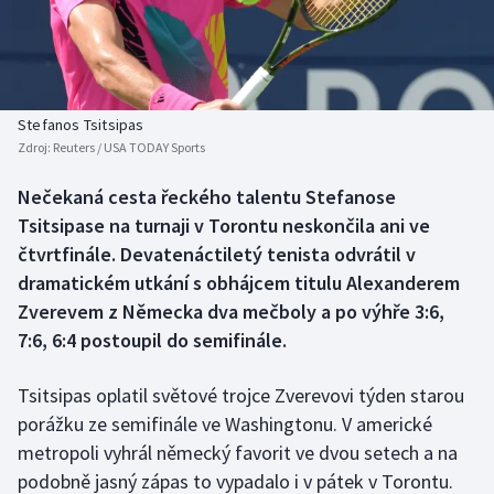
Baseball a softbal
Soutěže
Basketbal
Historické návraty
Biatlon
Aplikace ČT sport
Stefanos Tsitsipas
Zdroj:
Reuters / USA TODAY Sports
Boby a skeleton
AZ kvíz
Nečekaná cesta řeckého talentu Stefanose
Tsitsipase na turnaji v Torontu neskončila ani ve
Box
čtvrtfinále. Devatenáctiletý tenista odvrátil v
Curling
dramatickém utkání s obhájcem titulu Alexanderem
Zverevem z Německa dva mečboly a po výhře 3:6,
Dostihy
7:6, 6:4 postoupil do semifinále.
Florbal
Tsitsipas oplatil světové trojce Zverevovi týden starou
porážku ze semifinále ve Washingtonu. V americké
Futsal
metropoli vyhrál německý favorit ve dvou setech a na
podobně jasný zápas to vypadalo i v pátek v Torontu.
Golf