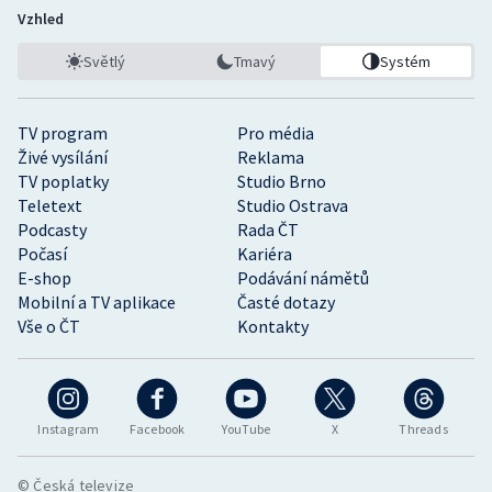
Vzhled
Světlý
Tmavý
Systém
TV program
Pro média
Živé vysílání
Reklama
TV poplatky
Studio Brno
Teletext
Studio Ostrava
Podcasty
Rada ČT
Počasí
Kariéra
E-shop
Podávání námětů
Mobilní a TV aplikace
Časté dotazy
Vše o ČT
Kontakty
Instagram
Facebook
YouTube
X
Threads
© Česká televize