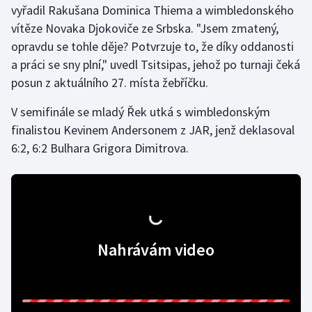
vyřadil Rakušana Dominica Thiema a wimbledonského
Olympijské hry
vítěze Novaka Djokoviče ze Srbska. "Jsem zmatený,
opravdu se tohle děje? Potvrzuje to, že díky oddanosti
Parasport
a práci se sny plní," uvedl Tsitsipas, jehož po turnaji čeká
posun z aktuálního 27. místa žebříčku.
Plavání
V semifinále se mladý Řek utká s wimbledonským
Plážový volejbal
finalistou Kevinem Andersonem z JAR, jenž deklasoval
6:2, 6:2 Bulhara Grigora Dimitrova.
Ragby
Rychlobruslení
Rychlostní kanoistika
Nahrávám video
Short track
Sportovní střelba