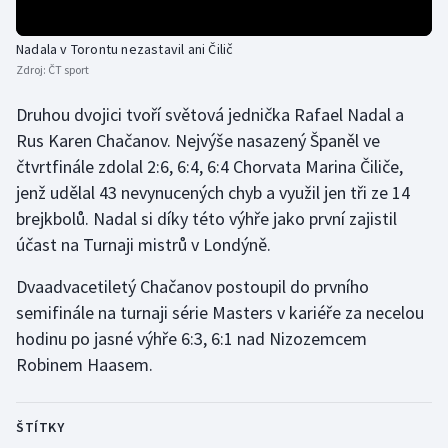
Stolní tenis
Nadala v Torontu nezastavil ani Čilič
Triatlon
Zdroj:
ČT sport
Veslování
Druhou dvojici tvoří světová jednička Rafael Nadal a
Rus Karen Chačanov. Nejvýše nasazený Španěl ve
Vodní slalom
čtvrtfinále zdolal 2:6, 6:4, 6:4 Chorvata Marina Čiliče,
jenž udělal 43 nevynucených chyb a využil jen tři ze 14
Volejbal
brejkbolů. Nadal si díky této výhře jako první zajistil
účast na Turnaji mistrů v Londýně.
Ostatní
Dvaadvacetiletý Chačanov postoupil do prvního
semifinále na turnaji série Masters v kariéře za necelou
hodinu po jasné výhře 6:3, 6:1 nad Nizozemcem
Robinem Haasem.
ŠTÍTKY