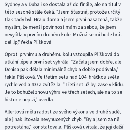
Sydney a v Dubaji se dostala až do finále, ale na titul v
této sezoně stále čeká. "Jsem šťastná, protože určitý
Gymnastika
tlak tady byl. Hraju doma a jsem první nasazená, takže
myslím, že menší povinnost mám za sebou, že jsem
Házená
nevylítla v prvním druhém kole. Možná se mi bude hrát
Jezdectví
dál líp," řekla Plíšková.
Oproti prvnímu a druhému kolu vstoupila Plíšková do
Judo
utkání lépe a první set vyhrála. "Začala jsem dobře, ale
Denisa pak dělala minimálně chyb a dobře podávala,"
Krasobruslení
řekla Plíšková. Ve třetím setu nad 104. hráčkou světa
Lezení
rychle vedla 4:0 a zvítězila. "Třetí set už byl zase v klidu.
Je to bohužel znovu výhra ve třech setech, ale na to se
Lyže a snowboard
historie neptá," uvedla.
Moderní pětiboj
Allertová měla radost ze svého výkonu ve druhé sadě,
ale jinak litovala nevynucených chyb. "Byla jsem za ně
Motorsport
potrestána," konstatovala. Plíšková uvítala, že její další