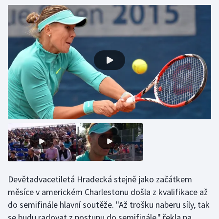
Stolní tenis
Triatlon
Veslování
Vodní slalom
Volejbal
Ostatní
Devětadvacetiletá Hradecká stejně jako začátkem
měsíce v americkém Charlestonu došla z kvalifikace až
do semifinále hlavní soutěže. "Až trošku naberu síly, tak
se budu radovat z postupu do semifinále," řekla na