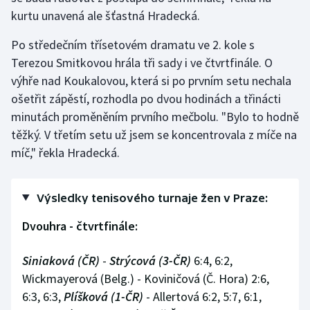
kurtu unavená ale šťastná Hradecká.
Po středečním třísetovém dramatu ve 2. kole s
Terezou Smitkovou hrála tři sady i ve čtvrtfinále. O
výhře nad Koukalovou, která si po prvním setu nechala
ošetřit zápěstí, rozhodla po dvou hodinách a třinácti
minutách proměněním prvního mečbolu. "Bylo to hodně
těžký. V třetím setu už jsem se koncentrovala z míče na
míč," řekla Hradecká.
Výsledky tenisového turnaje žen v Praze:
Dvouhra - čtvrtfinále:
Siniaková (ČR)
-
Strýcová (3-ČR)
6:4, 6:2,
Wickmayerová (Belg.) - Koviničová (Č. Hora) 2:6,
6:3, 6:3,
Plíšková
(1-ČR)
- Allertová 6:2, 5:7, 6:1,