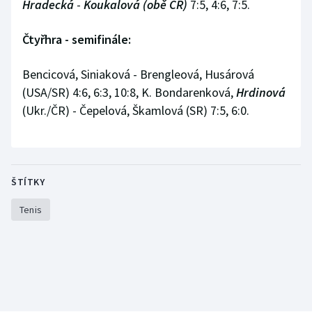
Hradecká
-
Koukalová (obě ČR)
7:5, 4:6, 7:5.
Čtyřhra - semifinále:
Bencicová, Siniaková - Brengleová, Husárová
(USA/SR) 4:6, 6:3, 10:8, K. Bondarenková,
Hrdinová
(Ukr./ČR) - Čepelová, Škamlová (SR) 7:5, 6:0.
ŠTÍTKY
Tenis