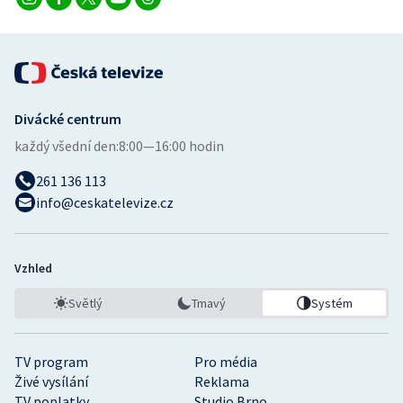
Divácké centrum
každý všední den:
8:00—16:00 hodin
261 136 113
info@ceskatelevize.cz
Vzhled
Světlý
Tmavý
Systém
TV program
Pro média
Živé vysílání
Reklama
TV poplatky
Studio Brno