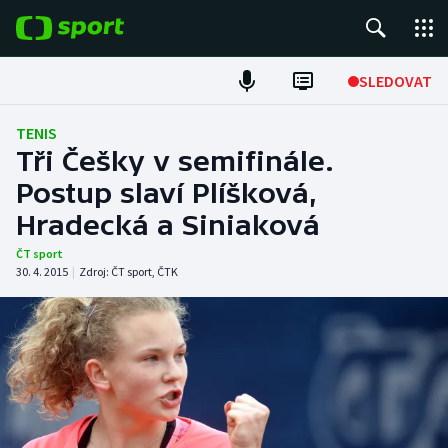
POPULÁRNÍ
SLEDOVAT
Fotbal
TENIS
Tři Češky v semifinále.
Hokej
Postup slaví Plíšková,
Hradecká a Siniaková
Tenis
ČT sport
Atletika
30. 4. 2015
|
Zdroj:
ČT sport
,
ČTK
Cyklistika
DALŠÍ SPORTY
Americký fotbal
NEPŘEHLÉDNĚTE