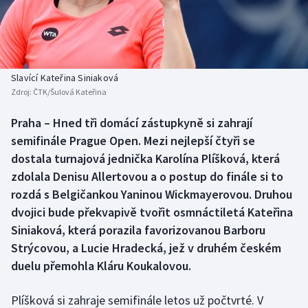
Baseball a softbal
Soutěže
Basketbal
Historické návraty
Biatlon
Aplikace ČT sport
Slavící Kateřina Siniaková
Zdroj:
ČTK/Šulová Kateřina
Boby a skeleton
AZ kvíz
Praha – Hned tři domácí zástupkyně si zahrají
semifinále Prague Open. Mezi nejlepší čtyři se
Box
dostala turnajová jednička Karolína Plíšková, která
Curling
zdolala Denisu Allertovou a o postup do finále si to
rozdá s Belgičankou Yaninou Wickmayerovou. Druhou
Dostihy
dvojici bude překvapivě tvořit osmnáctiletá Kateřina
Siniaková, která porazila favorizovanou Barboru
Florbal
Strýcovou, a Lucie Hradecká, jež v druhém českém
duelu přemohla Kláru Koukalovou.
Futsal
Plíšková si zahraje semifinále letos už počtvrté. V
Golf