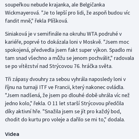
soupeřkou nebude krajanka, ale Belgičanka
Olympijské hry
Wickmayerová. "Je to lepší pro lidi, že aspoň budou víc
fandit mně," řekla Plíšková.
Parasport
Siniaková je v semifinále na okruhu WTA podruhé v
Plavání
kariéře, poprvé to dokázala loni v Moskvě. "Jsem moc
spokojená, předvedla jsem fakt super výkon. Spadlo mi
Plážový volejbal
tam snad všechno a můžu se jenom pochválit," radovala
se po vítězství nad Strýcovou 76. hráčka světa.
Ragby
Tři zápasy dvouhry za sebou vyhrála naposledy loni v
Rychlobruslení
říjnu na turnaji ITF ve Francii, který nakonec ovládla.
"Jsem nadšená, že jsem po dlouhé době uhrála víc než
Rychlostní kanoistika
jedno kolo," řekla. O 11 let starší Strýcovou předčila
díky aktivní hře. "Snažila jsem se jít pro každý bod,
Short track
chodit do kurtu pro voleje a dařilo se mi to," dodala.
Sportovní střelba
Videa