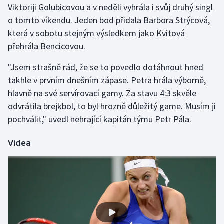
Viktoriji Golubicovou a v neděli vyhrála i svůj druhý singl
Olympijské hry
o tomto víkendu. Jeden bod přidala Barbora Strýcová,
která v sobotu stejným výsledkem jako Kvitová
Parasport
přehrála Bencicovou.
Plavání
"Jsem strašně rád, že se to povedlo dotáhnout hned
takhle v prvním dnešním zápase. Petra hrála výborně,
Plážový volejbal
hlavně na své servírovací gamy. Za stavu 4:3 skvěle
odvrátila brejkbol, to byl hrozně důležitý game. Musím ji
Ragby
pochválit," uvedl nehrající kapitán týmu Petr Pála.
Rychlobruslení
Videa
Rychlostní kanoistika
Short track
Sportovní střelba