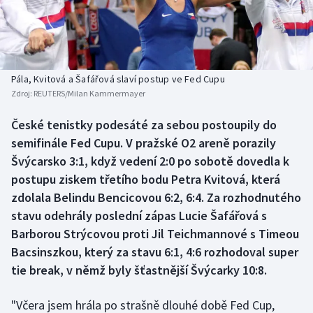
Baseball a softbal
Soutěže
Basketbal
Historické návraty
Biatlon
Aplikace ČT sport
Pála, Kvitová a Šafářová slaví postup ve Fed Cupu
Zdroj:
REUTERS/Milan Kammermayer
Boby a skeleton
AZ kvíz
České tenistky podesáté za sebou postoupily do
semifinále Fed Cupu. V pražské O2 areně porazily
Box
Švýcarsko 3:1, když vedení 2:0 po sobotě dovedla k
Curling
postupu ziskem třetího bodu Petra Kvitová, která
zdolala Belindu Bencicovou 6:2, 6:4. Za rozhodnutého
Dostihy
stavu odehrály poslední zápas Lucie Šafářová s
Barborou Strýcovou proti Jil Teichmannové s Timeou
Florbal
Bacsinszkou, který za stavu 6:1, 4:6 rozhodoval super
tie break, v němž byly šťastnější Švýcarky 10:8.
Futsal
"Včera jsem hrála po strašně dlouhé době Fed Cup,
Golf