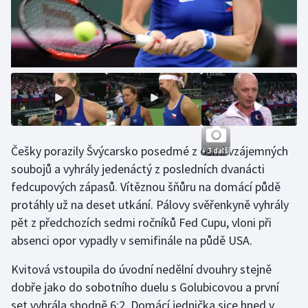
Stolní tenis
Triatlon
Veslování
Vodní slalom
Volejbal
Češky porazily Švýcarsko posedmé z osmi vzájemných
+ 3 další
soubojů a vyhrály jedenáctý z posledních dvanácti
Ostatní
fedcupových zápasů. Vítěznou šňůru na domácí půdě
protáhly už na deset utkání. Pálovy svěřenkyně vyhrály
pět z předchozích sedmi ročníků Fed Cupu, vloni při
absenci opor vypadly v semifinále na půdě USA.
Kvitová vstoupila do úvodní nedělní dvouhry stejně
dobře jako do sobotního duelu s Golubicovou a první
set vyhrála shodně 6:2. Domácí jednička sice hned v