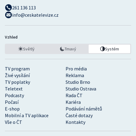
261 136 113
info@ceskatelevize.cz
Vzhled
Světlý
Tmavý
Systém
TV program
Pro média
Živé vysílání
Reklama
TV poplatky
Studio Brno
Teletext
Studio Ostrava
Podcasty
Rada ČT
Počasí
Kariéra
E-shop
Podávání námětů
Mobilní a TV aplikace
Časté dotazy
Vše o ČT
Kontakty