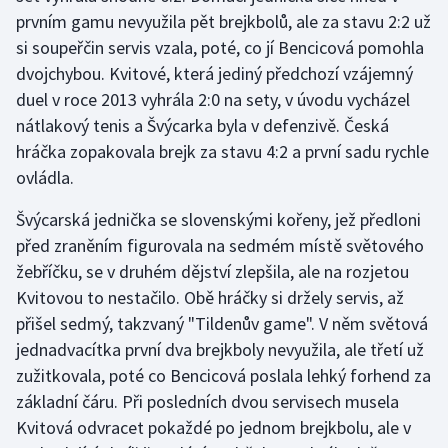
prvním gamu nevyužila pět brejkbolů, ale za stavu 2:2 už
si soupeřčin servis vzala, poté, co jí Bencicová pomohla
dvojchybou. Kvitové, která jediný předchozí vzájemný
duel v roce 2013 vyhrála 2:0 na sety, v úvodu vycházel
nátlakový tenis a Švýcarka byla v defenzivě. Česká
hráčka zopakovala brejk za stavu 4:2 a první sadu rychle
ovládla.
Švýcarská jednička se slovenskými kořeny, jež předloni
před zraněním figurovala na sedmém místě světového
žebříčku, se v druhém dějství zlepšila, ale na rozjetou
Kvitovou to nestačilo. Obě hráčky si držely servis, až
přišel sedmý, takzvaný "Tildenův game". V něm světová
jednadvacítka první dva brejkboly nevyužila, ale třetí už
zužitkovala, poté co Bencicová poslala lehký forhend za
základní čáru. Při posledních dvou servisech musela
Kvitová odvracet pokaždé po jednom brejkbolu, ale v