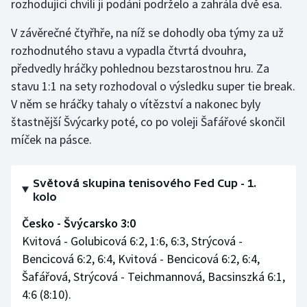
rozhodující chvíli ji podání podrželo a zahrála dvě esa.
V závěrečné čtyřhře, na níž se dohodly oba týmy za už
rozhodnutého stavu a vypadla čtvrtá dvouhra,
předvedly hráčky pohlednou bezstarostnou hru. Za
stavu 1:1 na sety rozhodoval o výsledku super tie break.
V něm se hráčky tahaly o vítězství a nakonec byly
štastnější Švýcarky poté, co po voleji Šafářové skončil
míček na pásce.
Světová skupina tenisového Fed Cup - 1.
kolo
Česko - Švýcarsko 3:0
Kvitová - Golubicová 6:2, 1:6, 6:3, Strýcová -
Bencicová 6:2, 6:4, Kvitová - Bencicová 6:2, 6:4,
Šafářová, Strýcová - Teichmannová, Bacsinszká 6:1,
4:6 (8:10).