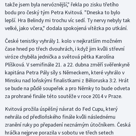
takže jsem byla nervóznější," řekla po zisku třetího
bodu pro český tým Petra Kvitová. "Dneska to bylo
Gymnastika
lepší. Hra Belindy mi trochu víc sedí. Ty nervy nebyly tak
velké, jako včera," dodala spokojená vítězka po utkání.
Házená
České tenistky vyhrály 1. kolo v nejkratším možném
Jezdectví
čase hned po třech dvouhrách, i když jim kvůli střevní
viróze chyběla jednička a světová pětka Karolína
Judo
Plíšková. V semifinále 21. a 22. dubna změří svěřenkyně
kapitána Petra Pály síly s Německem, které vyhrálo v
Krasobruslení
Minsku nad loňskými finalistkami z Běloruska 3:2. Hrát
Lezení
se bude na půdě soupeřek a pro Němky to bude odveta
za prohrané finále této soutěže v roce 2014 v Praze.
Lyže a snowboard
Kvitová prožila úspěšný návrat do Fed Cupu, který
Moderní pětiboj
nehrála od předloňského finále kvůli následnému
zranění ruky po přepadení neznámým útočníkem. Česká
Motorsport
hráčka nejprve porazila v sobotu ve třech setech