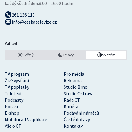
každý všední den:
8:00—16:00 hodin
261 136 113
info@ceskatelevize.cz
Vzhled
Světlý
Tmavý
Systém
TV program
Pro média
Živé vysílání
Reklama
TV poplatky
Studio Brno
Teletext
Studio Ostrava
Podcasty
Rada ČT
Počasí
Kariéra
E-shop
Podávání námětů
Mobilní a TV aplikace
Časté dotazy
Vše o ČT
Kontakty