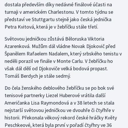
dostala především díky nedávné finálové účasti na
turnaji v americkém Charlestonu. V tomto týdnu se
Gymnastika
představí ve Stuttgartu stejně jako česká jednička
Petra Kvitová, která je v žebříčku stále třetí.
Házená
Světovou jedničkou zůstává Běloruska Viktoria
Jezdectví
Azarenková. Mužům dál vládne Novak Djokovič před
Španělem Rafaelem Nadalem, který srbského tenistu v
Judo
neděli porazil ve finále v Monte Carlu. V žebříčku ho
však dál dělí od Djokoviče velká bodová propast.
Krasobruslení
Tomáš Berdych je stále sedmý.
Lezení
Do čela ženského deblového žebříčku se po bok své
tenisové partnerky Liezel Huberové vrátila další
Lyže a snowboard
Američanka Lisa Raymondová a v 38 letech se stala
Moderní pětiboj
nejstarší světovou jedničkou ve dvouhře či čtyřhře v
historii. Překonala věkový rekord české hráčky Květy
Motorsport
Peschkeové, která byla první v pořadí čtyřhry ve 36