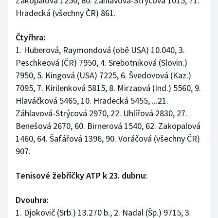
Zakopalová 1250, 60. Záhlavová-Strýcová 1015, 71.
Hradecká (všechny ČR) 861.
Čtyřhra:
1. Huberová, Raymondová (obě USA) 10.040, 3.
Peschkeová (ČR) 7950, 4. Srebotniková (Slovin.)
7950, 5. Kingová (USA) 7225, 6. Švedovová (Kaz.)
7095, 7. Kirilenková 5815, 8. Mirzaová (Ind.) 5560, 9.
Hlaváčková 5465, 10. Hradecká 5455, ...21.
Záhlavová-Strýcová 2970, 22. Uhlířová 2830, 27.
Benešová 2670, 60. Birnerová 1540, 62. Zakopalová
1460, 64. Šafářová 1396, 90. Voráčová (všechny ČR)
907.
Tenisové žebříčky ATP k 23. dubnu:
Dvouhra:
1. Djokovič (Srb.) 13.270 b., 2. Nadal (Šp.) 9715, 3.