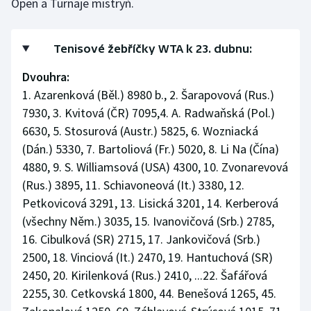
Open a Turnaje mistryň.
Stolní tenis
Triatlon
Tenisové žebříčky WTA k 23. dubnu:
Dvouhra:
Veslování
1. Azarenková (Běl.) 8980 b., 2. Šarapovová (Rus.)
Vodní slalom
7930, 3. Kvitová (ČR) 7095,4. A. Radwaňská (Pol.)
6630, 5. Stosurová (Austr.) 5825, 6. Wozniacká
Volejbal
(Dán.) 5330, 7. Bartoliová (Fr.) 5020, 8. Li Na (Čína)
4880, 9. S. Williamsová (USA) 4300, 10. Zvonarevová
Ostatní
(Rus.) 3895, 11. Schiavoneová (It.) 3380, 12.
Petkovicová 3291, 13. Lisická 3201, 14. Kerberová
(všechny Něm.) 3035, 15. Ivanovičová (Srb.) 2785,
16. Cibulková (SR) 2715, 17. Jankovičová (Srb.)
2500, 18. Vinciová (It.) 2470, 19. Hantuchová (SR)
2450, 20. Kirilenková (Rus.) 2410, ...22. Šafářová
2255, 30. Cetkovská 1800, 44. Benešová 1265, 45.