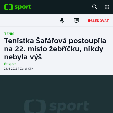
POPULÁRNÍ
SLEDOVAT
Fotbal
TENIS
Tenistka Šafářová postoupila
Hokej
na 22. místo žebříčku, nikdy
nebyla výš
Tenis
ČT sport
Atletika
23. 4. 2012
|
Zdroj:
ČTK
Cyklistika
DALŠÍ SPORTY
Americký fotbal
NEPŘEHLÉDNĚTE