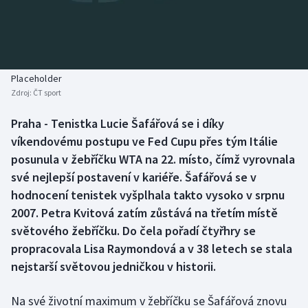
Baseball a softbal
Soutěže
Basketbal
Historické návraty
Biatlon
Aplikace ČT sport
Placeholder
Zdroj:
ČT sport
Boby a skeleton
AZ kvíz
Praha - Tenistka Lucie Šafářová se i díky
víkendovému postupu ve Fed Cupu přes tým Itálie
Box
posunula v žebříčku WTA na 22. místo, čímž vyrovnala
Curling
své nejlepší postavení v kariéře. Šafářová se v
hodnocení tenistek vyšplhala takto vysoko v srpnu
Dostihy
2007. Petra Kvitová zatím zůstává na třetím místě
světového žebříčku. Do čela pořadí čtyřhry se
Florbal
propracovala Lisa Raymondová a v 38 letech se stala
nejstarší světovou jedničkou v historii.
Futsal
Na své životní maximum v žebříčku se Šafářová znovu
Golf