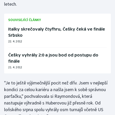
letech.
Olympijské hry
SOUVISEJÍCÍ ČLÁNKY
Parasport
Italky skrečovaly čtyřhru, Češky čeká ve finále
Plavání
Srbsko
22. 4. 2012
Plážový volejbal
Češky vyhrály 2:0 a jsou bod od postupu do
Ragby
finále
21. 4. 2012
Rychlobruslení
Rychlostní kanoistika
"Je to ještě výjimečnější pocit než dřív. Jsem v nejlepší
kondici za celou kariéru a našla jsem k sobě správnou
Short track
parťačku," pochvalovala si Raymondová, která
nastupuje výhradně s Huberovou již přesně rok. Od
Sportovní střelba
loňského srpna spolu vyhrály osm turnajů včetně US