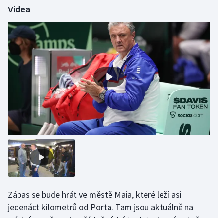
Videa
Gymnastika
Házená
Jezdectví
Judo
Krasobruslení
Lezení
Lyže a snowboard
Moderní pětiboj
Zápas se bude hrát ve městě Maia, které leží asi
jedenáct kilometrů od Porta. Tam jsou aktuálně na
Motorsport