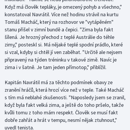
Stolní tenis
Když má člověk tepláky, je omezený pohyb a všechno,"
konstatoval Navrátil. Více než hodinu strávil na kurtu
Triatlon
Tomáš Macháč, který na rozhovor ve "vytápěném"
stanu přišel v zimní bundě a čepici. "Zima byla fakt
Veslování
šílená. Je hrozný přechod z teplé Austrálie do téhle
zimy," posteskl si. Má nějaké teplé spodní prádlo, které
Vodní slalom
si vzal, kdyby si chtěl jí ven zaběhat. "Určitě ale nejsem
připravený na týden tréninku v takové zimě. Navíc je
Volejbal
zima i v šatně. Je tam jeden přímotop," přiblížil.
Ostatní
Kapitán Navrátil má za těchto podmínek obavy ze
zranění hráčů, která hrozí více než v teple. Také Macháč
s tím má neblahé zkušenosti. "Naposledy jsem se zranil,
když byla fakt velká zima, a ještě do toho pršelo, takže
kvůli tomu z toho mám respekt. Člověk se musí fakt
dobře zahřát a hrát v tempu, nesmí nějak ztuhnout,"
uvedl tenista.