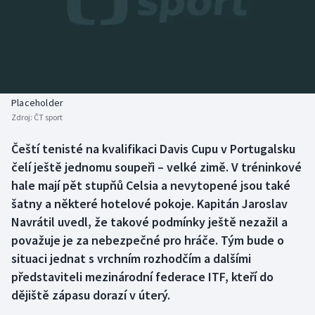
Baseball a softbal
Soutěže
Basketbal
Historické návraty
Biatlon
Aplikace ČT sport
Placeholder
Boby a skeleton
AZ kvíz
Zdroj:
ČT sport
Box
Čeští tenisté na kvalifikaci Davis Cupu v Portugalsku
čelí ještě jednomu soupeři – velké zimě. V tréninkové
Curling
hale mají pět stupňů Celsia a nevytopené jsou také
šatny a některé hotelové pokoje. Kapitán Jaroslav
Dostihy
Navrátil uvedl, že takové podmínky ještě nezažil a
považuje je za nebezpečné pro hráče. Tým bude o
Florbal
situaci jednat s vrchním rozhodčím a dalšími
představiteli mezinárodní federace ITF, kteří do
Futsal
dějiště zápasu dorazí v úterý.
Golf