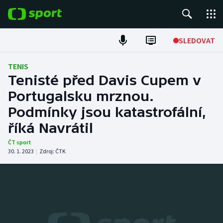
POPULÁRNÍ
SLEDOVAT
Fotbal
TENIS
Tenisté před Davis Cupem v
Hokej
Portugalsku mrznou.
Podmínky jsou katastrofální,
Tenis
říká Navrátil
Atletika
ČT sport
30. 1. 2023
|
Zdroj:
ČTK
Cyklistika
DALŠÍ SPORTY
Americký fotbal
NEPŘEHLÉDNĚTE