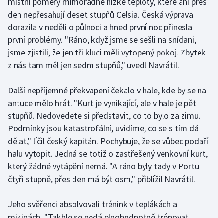
místní poměry mimořádně nízké teploty, které ani přes
den nepřesahují deset stupňů Celsia. Česká výprava
Olympijské hry
dorazila v neděli o půlnoci a hned první noc přinesla
Parasport
první problémy. "Ráno, když jsme se sešli na snídani,
jsme zjistili, že jen tři kluci měli vytopený pokoj. Zbytek
Plavání
z nás tam měl jen sedm stupňů," uvedl Navrátil.
Plážový volejbal
Další nepříjemné překvapení čekalo v hale, kde by se na
antuce mělo hrát. "Kurt je vynikající, ale v hale je pět
Ragby
stupňů. Nedovedete si představit, co to bylo za zimu.
Podmínky jsou katastrofální, uvidíme, co se s tím dá
Rychlobruslení
dělat," líčil český kapitán. Pochybuje, že se vůbec podaří
halu vytopit. Jedná se totiž o zastřešený venkovní kurt,
Rychlostní kanoistika
který žádné vytápění nemá. "A ráno byly tady v Portu
Short track
čtyři stupně, přes den má být osm," přiblížil Navrátil.
Sportovní střelba
Jeho svěřenci absolvovali trénink v teplákách a
mikinách. "Takhle se nedá plnohodnotně trénovat.