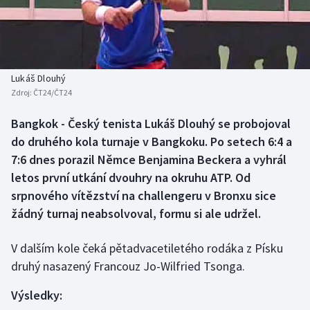
Baseball a softbal
Soutěže
Basketbal
Historické návraty
Biatlon
Aplikace ČT sport
Lukáš Dlouhý
Zdroj:
ČT24/ČT24
Boby a skeleton
AZ kvíz
Bangkok - Český tenista Lukáš Dlouhý se probojoval
do druhého kola turnaje v Bangkoku. Po setech 6:4 a
Box
7:6 dnes porazil Němce Benjamina Beckera a vyhrál
Curling
letos první utkání dvouhry na okruhu ATP. Od
srpnového vítězství na challengeru v Bronxu sice
Dostihy
žádný turnaj neabsolvoval, formu si ale udržel.
Florbal
V dalším kole čeká pětadvacetiletého rodáka z Písku
druhý nasazený Francouz Jo-Wilfried Tsonga.
Futsal
Výsledky:
Golf