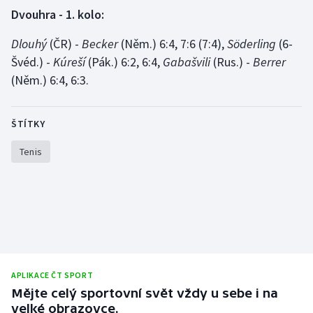
Dvouhra - 1. kolo:
Gymnastika
Dlouhý
(ČR) -
Becker
(Něm.) 6:4, 7:6 (7:4),
Söderling
(6-
Švéd.) -
Kúreší
(Pák.) 6:2, 6:4,
Gabašvili
(Rus.) -
Berrer
Házená
(Něm.) 6:4, 6:3.
Jezdectví
ŠTÍTKY
Judo
Tenis
Krasobruslení
Lezení
Lyže a snowboard
Moderní pětiboj
APLIKACE ČT SPORT
Mějte celý sportovní svět vždy u sebe i na
Motorsport
velké obrazovce.