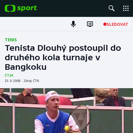
POPULÁRNÍ
SLEDOVAT
Fotbal
TENIS
Tenista Dlouhý postoupil do
Hokej
druhého kola turnaje v
Bangkoku
Tenis
ČT24
Atletika
23. 9. 2008
|
Zdroj:
ČTK
Cyklistika
DALŠÍ SPORTY
Americký fotbal
NEPŘEHLÉDNĚTE