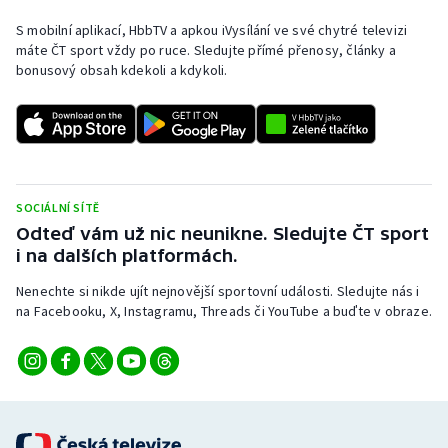
Olympijské hry
S mobilní aplikací, HbbTV a apkou iVysílání ve své chytré televizi
máte ČT sport vždy po ruce. Sledujte přímé přenosy, články a
bonusový obsah kdekoli a kdykoli.
Parasport
Plavání
Plážový volejbal
SOCIÁLNÍ SÍTĚ
Ragby
Odteď vám už nic neunikne. Sledujte ČT sport
i na dalších platformách.
Rychlobruslení
Nenechte si nikde ujít nejnovější sportovní události. Sledujte nás i
na Facebooku, X, Instagramu, Threads či YouTube a buďte v obraze.
Rychlostní kanoistika
Short track
Sportovní střelba