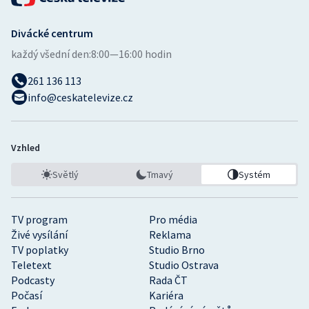
Stolní tenis
Divácké centrum
Triatlon
každý všední den:
8:00—16:00 hodin
Veslování
261 136 113
info@ceskatelevize.cz
Vodní slalom
Volejbal
Vzhled
Ostatní
Světlý
Tmavý
Systém
TV program
Pro média
Živé vysílání
Reklama
TV poplatky
Studio Brno
Teletext
Studio Ostrava
Podcasty
Rada ČT
Počasí
Kariéra