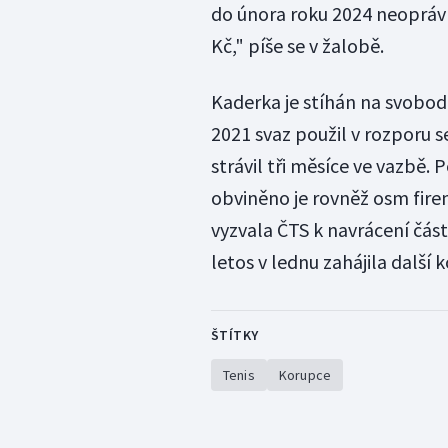
do února roku 2024 neopráv
Kč," píše se v žalobě.
Kaderka je stíhán na svobod
2021 svaz použil v rozporu 
strávil tři měsíce ve vazbě. P
obviněno je rovněž osm fire
vyzvala ČTS k navrácení část
letos v lednu zahájila další 
ŠTÍTKY
Tenis
Korupce