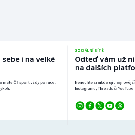
SOCIÁLNÍ SÍTĚ
 sebe i na velké
Odteď vám už nic
na dalších platf
izi máte ČT sport vždy po ruce.
Nenechte si nikde ujít nejnovější
ykoli.
Instagramu, Threads či YouTube 