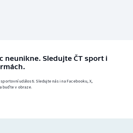
 neunikne. Sledujte ČT sport i
ormách.
 sportovní události. Sledujte nás i na Facebooku, X,
a buďte v obraze.