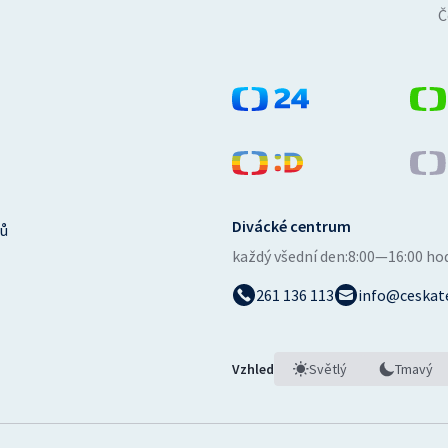
Č
Divácké centrum
ů
každý všední den:
8:00—16:00 ho
261 136 113
info@ceskate
Vzhled
Světlý
Tmavý