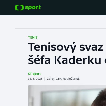
POPULÁRNÍ
DALŠÍ SPORTY
Fotbal
Americký fotbal
TENIS
Tenisový svaz
Hokej
Baseball a softbal
šéfa Kaderku 
Tenis
Basketbal
Atletika
Biatlon
ČT sport
13. 5. 2025
|
Zdroj:
ČTK
,
Radiožurnál
Cyklistika
Boby a skeleton
Box