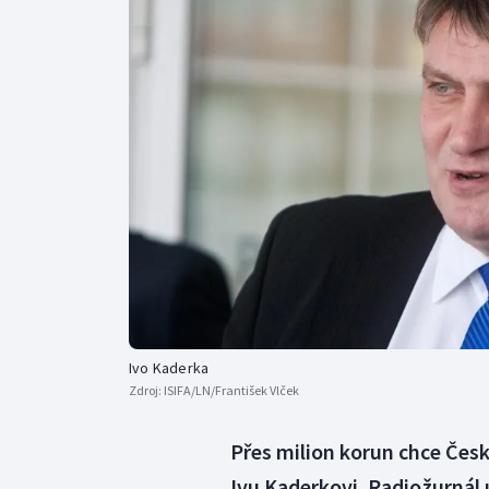
Curling
Dostihy
Florbal
Futsal
Golf
Gymnastika
Ivo Kaderka
Zdroj:
ISIFA/LN/František Vlček
Přes milion korun chce Čes
Ivu Kaderkovi. Radiožurnál 