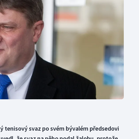
Moderní pětiboj
Triatlon
Motorsport
Veslování
Olympijské hry
Vodní slalom
Parasport
Volejbal
Plavání
Ostatní
Plážový volejbal
ký tenisový svaz po svém bývalém předsedovi
uvedl, že svaz na něho podal žalobu, protože