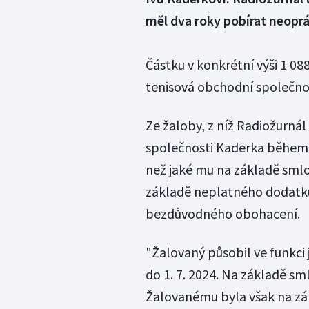
měl dva roky pobírat neop
Částku v konkrétní výši 1 08
tenisová obchodní společnost
Ze žaloby, z níž Radiožurnál 
společnosti Kaderka během d
než jaké mu na základě smlo
základě neplatného dodatku
bezdůvodného obohacení.
"Žalovaný působil ve funkci
do 1. 7. 2024. Na základě s
Žalovanému byla však na zá