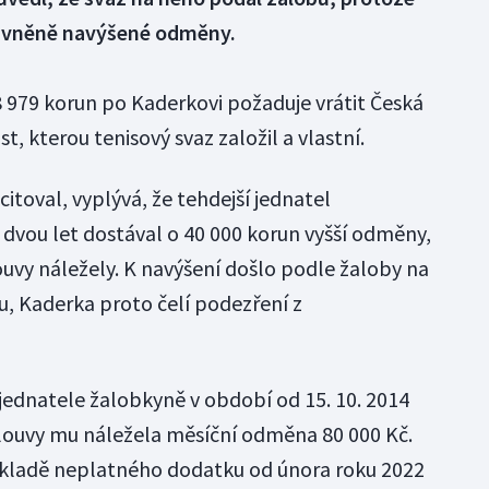
rávněně navýšené odměny.
8 979 korun po Kaderkovi požaduje vrátit Česká
, kterou tenisový svaz založil a vlastní.
citoval, vyplývá, že tehdejší jednatel
vou let dostával o 40 000 korun vyšší odměny,
uvy náležely. K navýšení došlo podle žaloby na
, Kaderka proto čelí podezření z
 jednatele žalobkyně v období od 15. 10. 2014
mlouvy mu náležela měsíční odměna 80 000 Kč.
kladě neplatného dodatku od února roku 2022