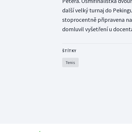
Petera. Osmifinalistka dvo
další velký turnaj do Pekingu
stoprocentně připravena na 
domluvil vyšetření u docent
ŠTÍTKY
Tenis