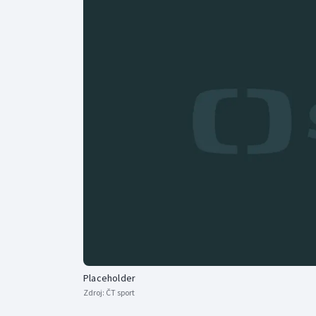
Curling
Dostihy
Florbal
Futsal
Golf
Gymnastika
Placeholder
Zdroj:
ČT sport