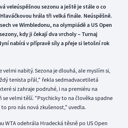
vá veleúspěšnou sezonu a ještě je stále o co
 Hlaváčkovou hrála tři velká finále. Neúspěšně.
asech ve Wimbledonu, na olympiádě a US Open
ezony, kdy ji čekají dva vrcholy – Turnaj
ní nabírá v přípravě síly a přeje si letošní rok
velmi nabitý. Sezona je dlouhá, ale myslím si,
ždý tenista přál," řekla sedmadvacetiletá
které si zahraje podruhé, i na premiéru na
 se velmi těší. "Psychicky to na člověka spadne
 to pro nás nová zkušenost," uvedla.
uhu WTA odehrála Hradecká těsně po US Open