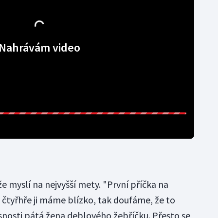
Nahrávám video
že myslí na nejvyšší mety. "První příčka na
e čtyřhře ji máme blízko, tak doufáme, že to
nosti pátá žena deblového žebříčku. Přesto se