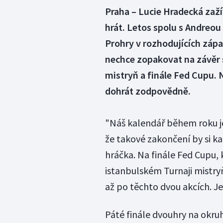
Praha – Lucie Hradecká zaží
hrát. Letos spolu s Andreou
Prohry v rozhodujících záp
nechce zopakovat na závěr s
mistryň a finále Fed Cupu. Ny
dohrát zodpovědně.
"Náš kalendář během roku je 
že takové zakončení by si ka
hráčka. Na finále Fed Cupu, 
istanbulském Turnaji mistryň
až po těchto dvou akcích. Je
Páté finále dvouhry na okr