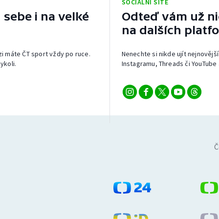
SOCIÁLNÍ SÍTĚ
 sebe i na velké
Odteď vám už nic
na dalších platf
izi máte ČT sport vždy po ruce.
Nenechte si nikde ujít nejnovější
ykoli.
Instagramu, Threads či YouTube 
Č