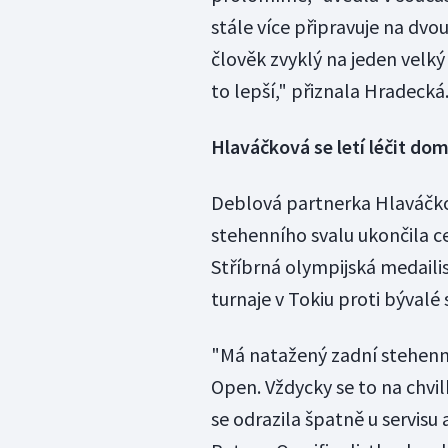
stále více připravuje na dvo
člověk zvyklý na jeden velký
to lepší," přiznala Hradecká
Hlaváčková se letí léčit do
Deblová partnerka Hlaváčk
stehenního svalu ukončila ces
Stříbrná olympijská medailis
turnaje v Tokiu proti bývalé
"Má natažený zadní stehenní 
Open. Vždycky se to na chvil
se odrazila špatně u servisu