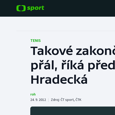
POPULÁRNÍ
DALŠÍ SPORTY
Fotbal
Americký fotbal
TENIS
Takové zakonč
Hokej
Baseball a softbal
přál, říká pře
Tenis
Basketbal
Atletika
Hradecká
Biatlon
Cyklistika
Boby a skeleton
roh
24. 9. 2012
|
Zdroj:
ČT sport
,
ČTK
Box