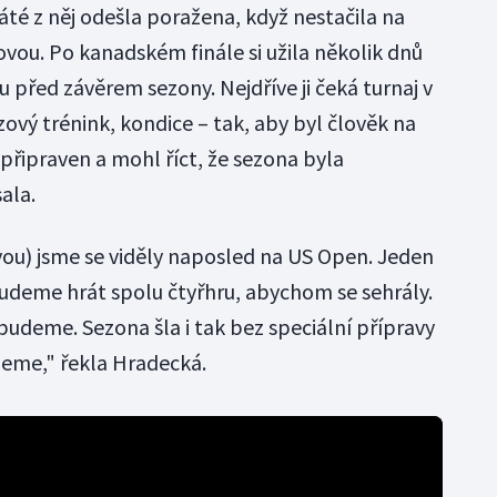
té z něj odešla poražena, když nestačila na
vou. Po kanadském finále si užila několik dnů
u před závěrem sezony. Nejdříve ji čeká turnaj v
zový trénink, kondice – tak, aby byl člověk na
řipraven a mohl říct, že sezona byla
ala.
ou) jsme se viděly naposled na US Open. Jeden
budeme hrát spolu čtyřhru, abychom se sehrály.
budeme. Sezona šla i tak bez speciální přípravy
jeme," řekla Hradecká.