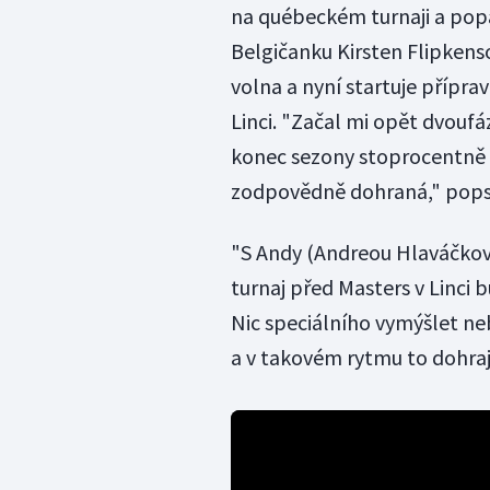
na québeckém turnaji a popá
Belgičanku Kirsten Flipkenso
volna a nyní startuje příprav
Linci. "Začal mi opět dvoufá
konec sezony stoprocentně p
zodpovědně dohraná," pops
"S Andy (Andreou Hlaváčkov
turnaj před Masters v Linci 
Nic speciálního vymýšlet ne
a v takovém rytmu to dohra