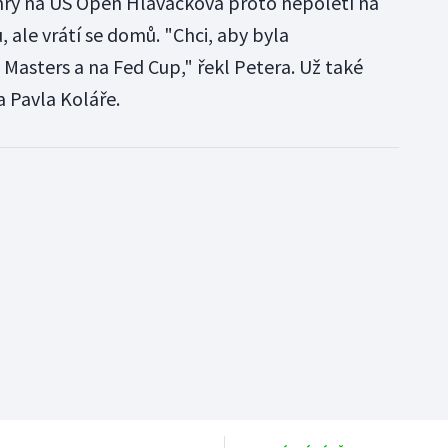
uhry na US Open Hlaváčková proto nepoletí na
, ale vrátí se domů. "Chci, aby byla
Masters a na Fed Cup," řekl Petera. Už také
a Pavla Koláře.