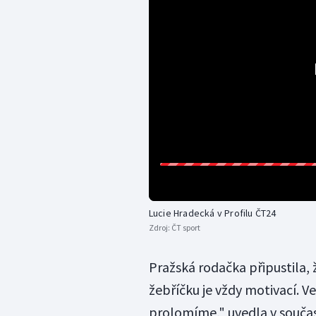
Lucie Hradecká v Profilu ČT24
Zdroj:
ČT sport
Pražská rodačka připustila, 
žebříčku je vždy motivací. V
prolomíme," uvedla v součas