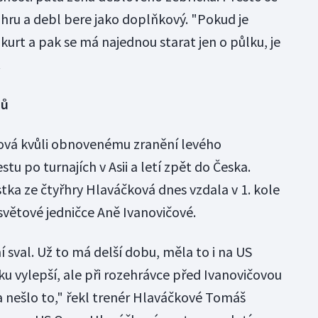
uhru a debl bere jako doplňkový. "Pokud je
 kurt a pak se má najednou starat jen o půlku, je
.
mů
ová kvůli obnovenému zranění levého
tu po turnajích v Asii a letí zpět do Česka.
tka ze čtyřhry Hlaváčková dnes vzdala v 1. kole
 světové jedničce Aně Ivanovičové.
sval. Už to má delší dobu, měla to i na US
ku vylepší, ale při rozehrávce před Ivanovičovou
 a nešlo to," řekl trenér Hlaváčkové Tomáš