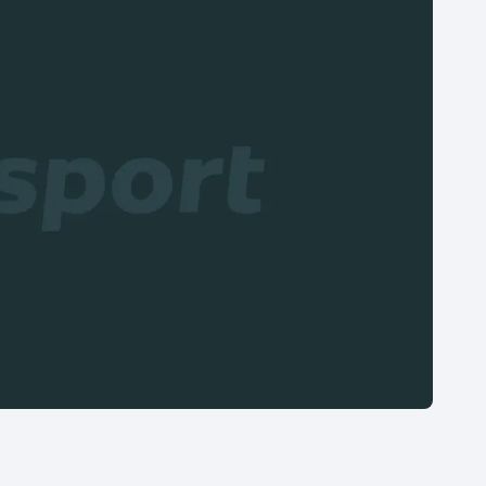
Moderní pětiboj
Triatlon
Motorsport
Veslování
Olympijské hry
Vodní slalom
Parasport
Volejbal
Plavání
Ostatní
Plážový volejbal