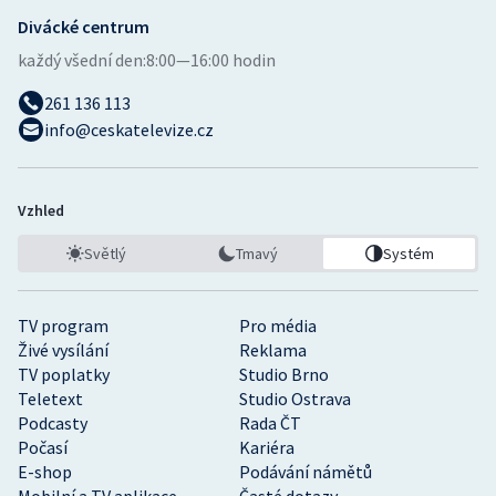
Divácké centrum
každý všední den:
8:00—16:00 hodin
261 136 113
info@ceskatelevize.cz
Vzhled
Světlý
Tmavý
Systém
TV program
Pro média
Živé vysílání
Reklama
TV poplatky
Studio Brno
Teletext
Studio Ostrava
Podcasty
Rada ČT
Počasí
Kariéra
E-shop
Podávání námětů