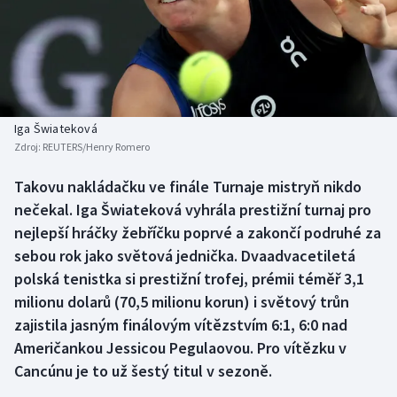
Atletika
Soutěže
Baseball a softbal
Historické návraty
Basketbal
Aplikace ČT sport
Iga Šwiateková
Biatlon
AZ kvíz
Zdroj:
REUTERS/Henry Romero
Boby a skeleton
Takovu nakládačku ve finále Turnaje mistryň nikdo
nečekal. Iga Šwiateková vyhrála prestižní turnaj pro
Box
nejlepší hráčky žebříčku poprvé a zakončí podruhé za
sebou rok jako světová jednička. Dvaadvacetiletá
Curling
polská tenistka si prestižní trofej, prémii téměř 3,1
milionu dolarů (70,5 milionu korun) i světový trůn
Cyklistika
zajistila jasným finálovým vítězstvím 6:1, 6:0 nad
Američankou Jessicou Pegulaovou. Pro vítězku v
Dostihy
Cancúnu je to už šestý titul v sezoně.
Florbal