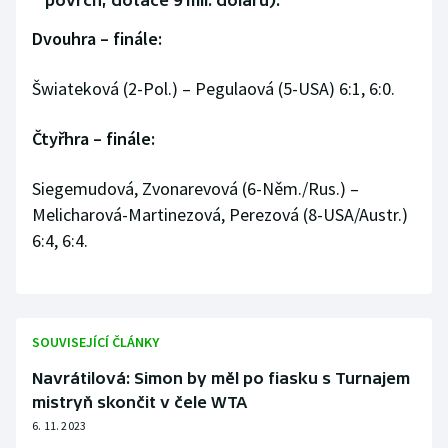
povrch, dotace 9 mil. dolarů):
Short track
Dvouhra – finále:
Sportovní střelba
Šwiateková (2-Pol.) – Pegulaová (5-USA) 6:1, 6:0.
Stolní tenis
Čtyřhra – finále:
Triatlon
Siegemudová, Zvonarevová (6-Něm./Rus.) –
Veslování
Melicharová-Martinezová, Perezová (8-USA/Austr.)
6:4, 6:4.
Vodní slalom
Volejbal
SOUVISEJÍCÍ ČLÁNKY
Ostatní
Navrátilová: Simon by měl po fiasku s Turnajem
mistryň skončit v čele WTA
6. 11. 2023