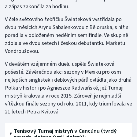
a zápas zakončila za hodinu.
Moderní pětiboj
V čele světového žebříčku Šwiateková vystřídala po
Motorsport
dvou měsících Arynu Sabalenkovou z Běloruska, s níž si
poradila v odloženém nedělním semifinále. Ve skupině
Olympijské hry
zdolala ve dvou setech i českou debutantku Markétu
Vondroušovou.
Parasport
V devátém vzájemném duelu uspěla Šwiateková
Plavání
pošesté. Závěrečnou akci sezony v Mexiku pro osm
nejlepších singlistek i deblových párů ovládla jako druhá
Plážový volejbal
Polka v historii po Agnieszce Radwaňské, jež Turnaji
mistryň kralovala v roce 2015. Zároveň je nejmladší
Ragby
vítězkou finále sezony od roku 2011, kdy triumfovala ve
21 letech Petra Kvitová.
Rychlobruslení
Rychlostní kanoistika
Tenisový Turnaj mistryň v Cancúnu (tvrdý