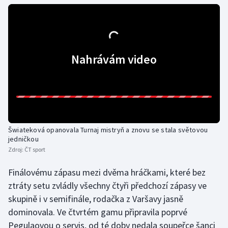
Futsal
Golf
Nahrávám video
Gymnastika
Házená
Jezdectví
Šwiateková opanovala Turnaj mistryň a znovu se stala světovou
jedničkou
Judo
Zdroj:
ČT sport
Krasobruslení
Finálovému zápasu mezi dvěma hráčkami, které bez
ztráty setu zvládly všechny čtyři předchozí zápasy ve
Lezení
skupině i v semifinále, rodačka z Varšavy jasně
dominovala. Ve čtvrtém gamu připravila poprvé
Lyže a snowboard
Pegulaovou o servis, od té doby nedala soupeřce šanci