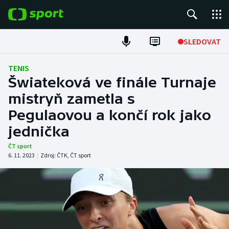
POPULÁRNÍ
SLEDOVAT
ME v atletice
TENIS
Šwiateková ve finále Turnaje
ME v plavání
mistryň zametla s
Pegulaovou a končí rok jako
Fotbal
jednička
Hokej
ČT sport
6. 11. 2023
|
Zdroj:
ČTK
,
ČT sport
Tenis
DALŠÍ SPORTY
Americký fotbal
NEPŘEHLÉDNĚTE