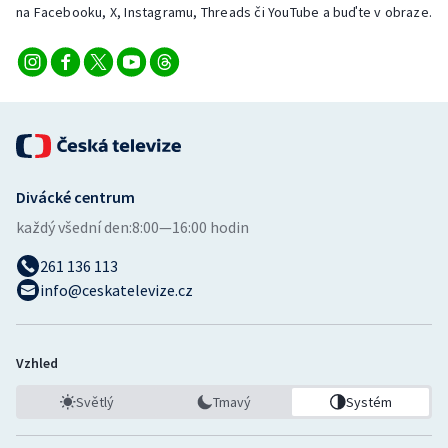
na Facebooku, X, Instagramu, Threads či YouTube a buďte v obraze.
Divácké centrum
každý všední den:
8:00—16:00 hodin
261 136 113
info@ceskatelevize.cz
Vzhled
Světlý
Tmavý
Systém