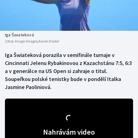
Baseball a softbal
Soutěže
Basketbal
Historické návraty
Biatlon
Aplikace ČT sport
Iga Šwiateková
Zdroj:
Imagn Images/Aaron Doster
Boby a skeleton
AZ kvíz
Iga Šwiateková porazila v semifinále turnaje v
Cincinnati Jelenu Rybakinovou z Kazachstánu 7:5, 6:3
Box
a v generálce na US Open si zahraje o titul.
Curling
Soupeřkou polské tenistky bude v pondělí Italka
Jasmine Paoliniová.
Dostihy
Florbal
Futsal
Nahrávám video
Golf