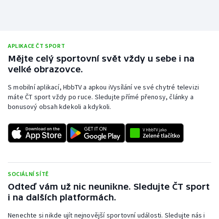
Stolní tenis
Triatlon
APLIKACE ČT SPORT
Veslování
Mějte celý sportovní svět vždy u sebe i na
velké obrazovce.
Vodní slalom
S mobilní aplikací, HbbTV a apkou iVysílání ve své chytré televizi
máte ČT sport vždy po ruce. Sledujte přímé přenosy, články a
Volejbal
bonusový obsah kdekoli a kdykoli.
Ostatní
SOCIÁLNÍ SÍTĚ
Odteď vám už nic neunikne. Sledujte ČT sport
i na dalších platformách.
Nenechte si nikde ujít nejnovější sportovní události. Sledujte nás i