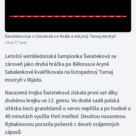
Gymnastika
Házená
Šwiateková je v Cincinnati ve finále a má jistý Turnaj mistryň
Jezdectví
Zdroj:
ČT sport
Letošní wimbledonská šampionka Šwiateková se
Judo
zároveň jako druhá hráčka po Bělorusce Aryně
Sabalenkové kvalifikovala na listopadový Turnaj
Krasobruslení
mistryň v Rijádu.
Lezení
Nasazená trojka Šwiateková získala první set díky
druhému brejku ve 12. gemu. Ve druhé sadě polská
Lyže a snowboard
vítězka šesti grandslamů o servis nepřišla a po hodině a
40 minutách využila třetí mečbol. Devátou nasazenou
Moderní pětiboj
Rybakinovou porazila pošesté z deseti vzájemných
Motorsport
zápasů.