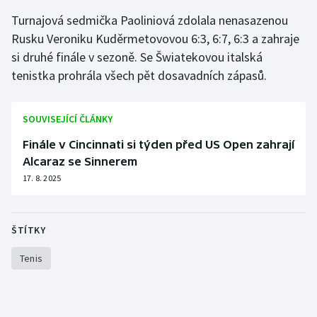
Turnajová sedmička Paoliniová zdolala nenasazenou
Olympijské hry
Rusku Veroniku Kuděrmetovovou 6:3, 6:7, 6:3 a zahraje
Parasport
si druhé finále v sezoně. Se Šwiatekovou italská
tenistka prohrála všech pět dosavadních zápasů.
Plavání
SOUVISEJÍCÍ ČLÁNKY
Plážový volejbal
Finále v Cincinnati si týden před US Open zahrají
Ragby
Alcaraz se Sinnerem
17. 8. 2025
Rychlobruslení
Rychlostní kanoistika
ŠTÍTKY
Short track
Tenis
Sportovní střelba