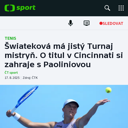
POPULÁRNÍ
SLEDOVAT
Fotbal
TENIS
Šwiateková má jistý Turnaj
Hokej
mistryň. O titul v Cincinnati si
zahraje s Paoliniovou
Tenis
ČT sport
Atletika
17. 8. 2025
|
Zdroj:
ČTK
Cyklistika
DALŠÍ SPORTY
Americký fotbal
NEPŘEHLÉDNĚTE