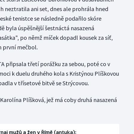
 neztratila ani set, dnes ale prohrála hned
 České tenistce se následně podařilo skóre
adě byla úspěšnější šestnáctá nasazená
asátka", po němž míček dopadl kousek za síť,
 první mečbol.
A připsala třetí porážku za sebou, poté co v
moci k duelu druhého kola s Kristýnou Plíškovou
adla v třísetové bitvě se Strýcovou.
ě Karolína Plíšková, jež má coby druhá nasazená
naj mužů a žen v Římě (antuka):