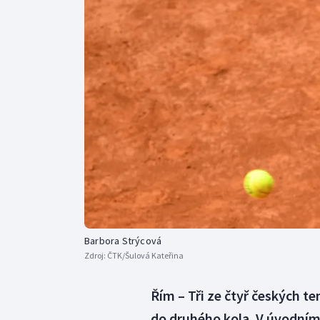
Curling
Dostihy
Florbal
Futsal
Golf
Gymnastika
Barbora Strýcová
Zdroj:
ČTK/Šulová Kateřina
Řím – Tři ze čtyř českých t
do druhého kola. V úvodním