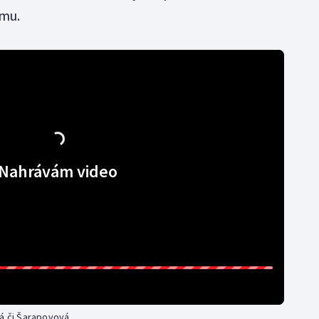
amu.
Nahrávám video
vá či Šarapovová