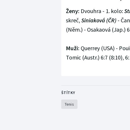
Ženy:
Dvouhra - 1. kolo:
St
skreč,
Siniaková (ČR)
- Čan
(Něm.) - Osakaová (Jap.) 6:
Muži:
Querrey (USA) - Pouill
Tomic (Austr.) 6:7 (8:10), 6:1
ŠTÍTKY
Tenis