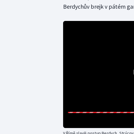
Berdychův brejk v pátém g
V Římě slavili postup Berdych, Strýco