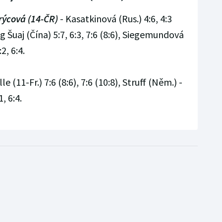
rýcová (14-ČR)
- Kasatkinová (Rus.) 4:6, 4:3
g Šuaj (Čína) 5:7, 6:3, 7:6 (8:6), Siegemundová
2, 6:4.
e (11-Fr.) 7:6 (8:6), 7:6 (10:8), Struff (Něm.) -
, 6:4.