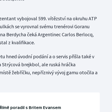
zentant vybojoval 599. vítězství na okruhu ATP
abulkách se vyrovnal svému trenérovi Goranu
e na Berdycha čeká Argentinec Carlos Berlocq,
tal z kvalifikace.
etu hned úvodní podání a o servis přišla také v
 Strýcová brejkbol, ale ruská hráčka
 místě žebříčku, nepříznivý vývoj gamu otočila a
 Římě poradil s Britem Evansem