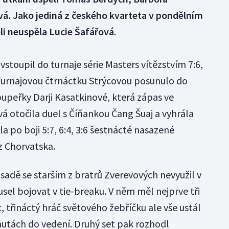
vá. Jako jediná z českého kvarteta v pondělním
i neuspěla Lucie Šafářová.
toupil do turnaje série Masters vítězstvím 7:6,
Turnajovou čtrnáctku Strýcovou posunulo do
oupeřky Darji Kasatkinové, která zápas ve
á otočila duel s Číňankou Čang Šuaj a vyhrála
hla po boji 5:7, 6:4, 3:6 šestnácté nasazené
z Chorvatska.
sadě se starším z bratrů Zverevových nevyužil v
usel bojovat v tie-breaku. V něm měl nejprve tři
 třináctý hráč světového žebříčku ale vše ustál
nutách do vedení. Druhý set pak rozhodl