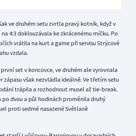
šak ve druhém setu zvrtla pravý kotník, když v
na 4:3 doklouzávala ke zkrácenému míčku. Po
 očích vrátila na kurt a game při servisu Strýcové
ahu vzdala.
 první set v koncovce, ve druhém ale vyrovnala
r zápasu však nezvládla ideálně. Ve třetím setu
 podání trápila a rozhodnout musel až tie-break.
 po dvou a půl hodinách proměnila druhý
uel proti sedmé nasazené Světlaně
 let starší Lučičovou-Baroniovou v dosavadních