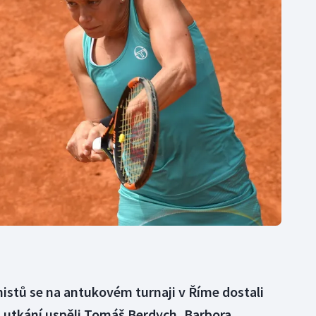
Moderní pětiboj
Triatlon
Motorsport
Veslování
Olympijské hry
Vodní slalom
Parasport
Volejbal
Plavání
Ostatní
Plážový volejbal
enistů se na antukovém turnaji v Říme dostali
 utkání uspěli Tomáš Berdych, Barbora