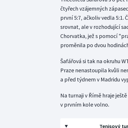
čtyřech vzájemných zápasech
první 5:7, ačkoliv vedla 5:1.
srovnat, ale v rozhodující s
Chorvatka, jež s pomocí "pr
proměnila po dvou hodinách
Šafářová si tak na okruhu WT
Praze nenastoupila kvůli ne
a před týdnem v Madridu vyp
Na turnaji v Římě hraje ješt
v prvním kole volno.
Tenisový tur