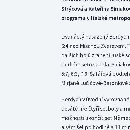
Strýcová a Kateřina Siniako
programu v italské metropol
Dvanáctý nasazený Berdych vs
6:4 nad Mischou Zverevem. 
dalších bojů zranění ruské s
druhém setu vzdala. Siniakov
5:7, 6:3, 7:6. Šafářová podle
Mirjaně Lučičové-Baroniové 
Berdych v úvodní vyrovnané 
desáté hře čtyři setboly a m
možnosti ukončit set Němec,
a sám šel po hodině a 11 mi