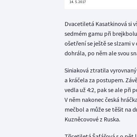
14. 5. 2017
Dvacetiletá Kasatkinová si v
sedmém gamu při brejkbolu 
ošetření se ještě se slzami v
dohrála, po něm ale svou sn
Siniaková ztratila vyrovnaný
a kráčela za postupem. Závě
vedla už 4:2, pak se ale při
V něm nakonec česká hráčka
mečbol a může se těšit na d
Kuzněcovové z Ruska.
Třicetiletá Šafářová s o pět