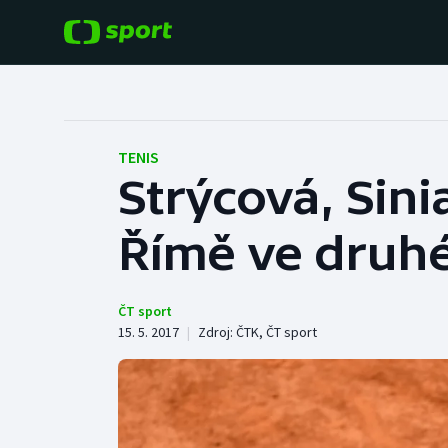
POPULÁRNÍ
DALŠÍ SPORTY
Fotbal
Americký fotbal
TENIS
Strýcová, Sini
Hokej
Baseball a softbal
Římě ve druhé
Tenis
Basketbal
Atletika
Biatlon
ČT sport
15. 5. 2017
|
Zdroj:
ČTK
,
ČT sport
Cyklistika
Boby a skeleton
Box