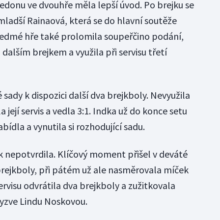
edonu ve dvouhře měla lepší úvod. Po brejku se
 mladší Rainaová, která se do hlavní soutěže
v sedmé hře také prolomila soupeřčino podání,
dalším brejkem a využila při servisu třetí
sady k dispozici další dva brejkboly. Nevyužila
a její servis a vedla 3:1. Indka už do konce setu
bídla a vynutila si rozhodující sadu.
ejk nepotvrdila. Klíčový moment přišel v deváté
i brejkboly, při pátém už ale nasměrovala míček
ervisu odvrátila dva brejkboly a zužitkovala
vyzve Lindu Noskovou.