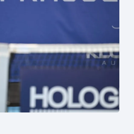
Moderní pětiboj
Triatlon
Motorsport
Veslování
Olympijské hry
Vodní slalom
Parasport
Volejbal
Plavání
Ostatní
Plážový volejbal