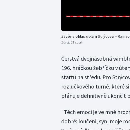
Závěr a ohlas utkání Strýcová – Raina
Zdroj:
ČT sport
Čerstvá dvojnásobná wimble
196. hráčkou žebříčku v úter
startu na středu. Pro Strýco
rozlučkového turné, které s
plánuje definitivně ukončit
"Těch emocí je ve mně hroz
dobré: loučení, syn, moje ro