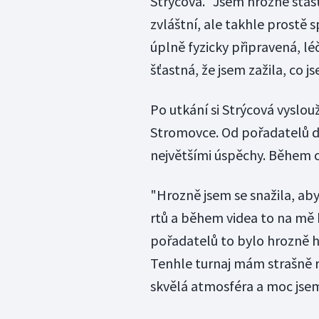
Strýcová. "Jsem hrozně šťas
zvláštní, ale takhle prostě 
úplně fyzicky připravená, léč
šťastná, že jsem zažila, co js
Po utkání si Strýcová vyslou
Stromovce. Od pořadatelů do
největšími úspěchy. Během 
"Hrozně jsem se snažila, ab
rtů a během videa to na mě h
pořadatelů to bylo hrozně h
Tenhle turnaj mám strašně r
skvělá atmosféra a moc jsem 