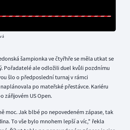
ová
donská šampionka ve čtyřhře se měla utkat se
ý. Pořadatelé ale odložili duel kvůli pozdnímu
vou šlo o předposlední turnaj v rámci
i naplánovala po mateřské přestávce. Kariéru
 po zářijovém US Open.
ně moc. Jak blbé po nepovedeném zápase, tak
dina. To vše bylo mnohem lepší a víc," řekla