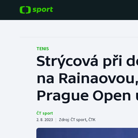
POPULÁRNÍ
DALŠÍ SPORTY
Fotbal
Americký fotbal
TENIS
Strýcová při d
Hokej
Baseball a softbal
na Rainaovou,
Tenis
Basketbal
Atletika
Prague Open u
Biatlon
Cyklistika
Boby a skeleton
ČT sport
2. 8. 2023
|
Zdroj:
ČT sport
,
ČTK
Box