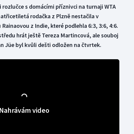
i rozlučce s domácími příznivci na turnaji WTA
třicetiletá rodačka z Plzně nestačila v
ainaovou z Indie, které podlehla 6:3, 3:6, 4:6.
středu hrát ještě Tereza Martincová, ale souboj
n Jüe byl kvůli dešti odložen na čtvrtek.
Nahrávám video