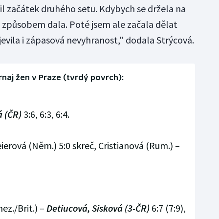
il začátek druhého setu. Kdybych se držela na
m způsobem dala. Poté jsem ale začala dělat
evila i zápasová nevyhranost," dodala Strýcová.
naj žen v Praze (tvrdý povrch):
á (ČR)
3:6, 6:3, 6:4.
ierová (Něm.) 5:0 skreč, Cristianová (Rum.) –
z./Brit.) –
Detiucová, Sisková (3-ČR)
6:7 (7:9),