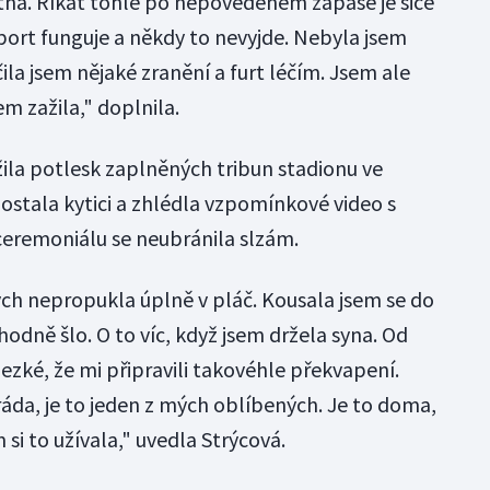
tná. Říkat tohle po nepovedeném zápase je sice
sport funguje a někdy to nevyjde. Nebyla jsem
ila jsem nějaké zranění a furt léčím. Jsem ale
em zažila," doplnila.
žila potlesk zaplněných tribun stadionu ve
stala kytici a zhlédla vzpomínkové video s
ceremoniálu se neubránila slzám.
ych nepropukla úplně v pláč. Kousala jsem se do
odně šlo. O to víc, když jsem držela syna. Od
ezké, že mi připravili takovéhle překvapení.
áda, je to jeden z mých oblíbených. Je to doma,
si to užívala," uvedla Strýcová.