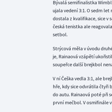
Bývalá semifinalistka Wimbl
ujala vedení 3:1. O sedm let
dostala z kvalifikace, sice 
česká tenistka ale reagovala 
setbol.
Strýcová měla v úvodu druhé 
je, Rainaová vzápětí ukořistil
soupeřce další brejkbol nena
V ní Češka vedla 3:1, ale br
hře, kdy sice odvrátila čtyř
do autu. Rainaová poté při s
první mečbol. V osmifinále 