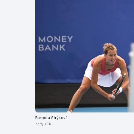
Curling
Dostihy
Florbal
Futsal
Golf
Gymnastika
Barbora Strýcová
Zdroj:
ČTK