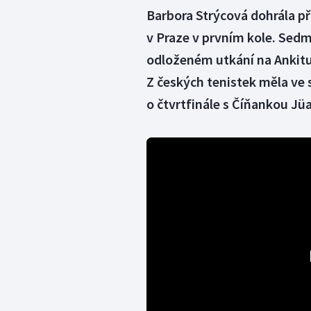
Barbora Strýcová dohrála př
v Praze v prvním kole. Sedma
odloženém utkání na Ankitu R
Z českých tenistek měla ve 
o čtvrtfinále s Číňankou Jüa