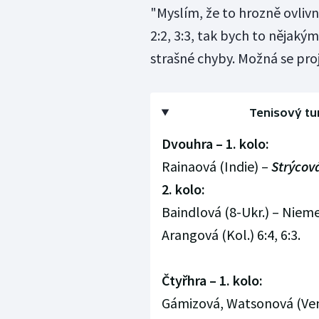
"Myslím, že to hrozně ovlivn
2:2, 3:3, tak bych to nějaký
strašné chyby. Možná se proj
Tenisový tur
Dvouhra – 1. kolo:
Rainaová (Indie) –
Strýcov
2. kolo:
Baindlová (8-Ukr.) – Nieme
Arangová (Kol.) 6:4, 6:3.
Čtyřhra – 1. kolo:
Gámizová, Watsonová (Vene