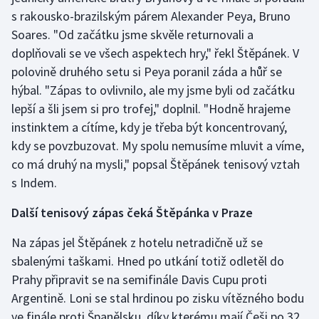
s rakousko-brazilským párem Alexander Peya, Bruno
Olympijské hry
Soares. "Od začátku jsme skvěle returnovali a
doplňovali se ve všech aspektech hry," řekl Štěpánek. V
Parasport
polovině druhého setu si Peya poranil záda a hůř se
hýbal. "Zápas to ovlivnilo, ale my jsme byli od začátku
Plavání
lepší a šli jsem si pro trofej," doplnil. "Hodně hrajeme
Plážový volejbal
instinktem a cítíme, kdy je třeba být koncentrovaný,
kdy se povzbuzovat. My spolu nemusíme mluvit a víme,
Ragby
co má druhý na mysli," popsal Štěpánek tenisový vztah
s Indem.
Rychlobruslení
Další tenisový zápas čeká Štěpánka v Praze
Rychlostní kanoistika
Na zápas jel Štěpánek z hotelu netradičně už se
sbalenými taškami. Hned po utkání totiž odletěl do
Short track
Prahy připravit se na semifinále Davis Cupu proti
Sportovní střelba
Argentině. Loni se stal hrdinou po zisku vítězného bodu
ve finále proti Španělsku, díky kterému mají Češi po 32