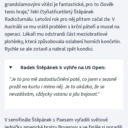
grandslamovými vítězi je fantastické, pro to člověk
tenis hraje," řekl čtyřiatřicetiletý Štěpánek
Gymnastika
Radiožurnálu. Letošní rok pro něj přitom začal zle. V
Austrálii se mu vrátil problém s krční páteří a musel na
Házená
operaci. Lékaři mu odstranili část meziobratlové
Jezdectví
ploténky, která způsobovala oslabení horních končetin.
Rychle se ale zotavil a nabral zpět kondici.
Judo
Radek Štěpánek k výhře na US Open:
Krasobruslení
"Je to pro mě zadostiučinění poté, co jsem v sezoně
Lezení
prožil na kurtu i mimo něj. Je to ukázka, že se
nevzdávám, vždycky vstanu a jdu bojovat."
Lyže a snowboard
Moderní pětiboj
V semifinále Štěpánek s Paesem vyřadili světové
Motorsport
jedničky americké bratry Bryanovy a ve finále si poradili