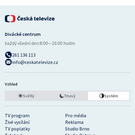
Divácké centrum
každý všední den:
8:00—16:00 hodin
261 136 113
info@ceskatelevize.cz
Vzhled
Světlý
Tmavý
Systém
TV program
Pro média
Živé vysílání
Reklama
TV poplatky
Studio Brno