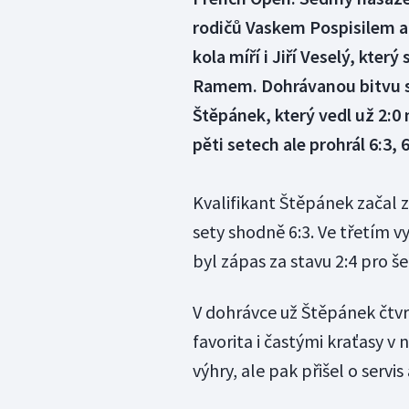
rodičů Vaskem Pospisilem a 
kola míří i Jiří Veselý, kter
Ramem. Dohrávanou bitvu 
Štěpánek, který vedl už 2:0 
pěti setech ale prohrál 6:3, 6:
Kvalifikant Štěpánek začal 
sety shodně 6:3. Ve třetím v
byl zápas za stavu 2:4 pro š
V dohrávce už Štěpánek čtvr
favorita i častými kraťasy v 
výhry, ale pak přišel o servis