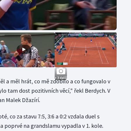
+ 3 další
těl a měl hrát, co mě zdobilo a co fungovalo v
ylo tam dost pozitivních věcí," řekl Berdych. V
an Malek Džazírí.
é, co za stavu 7:5, 3:6 a 0:2 vzdala duel s
 poprvé na grandslamu vypadla v 1. kole.