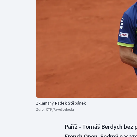
Curling
Dostihy
Florbal
Futsal
Golf
Gymnastika
Zklamaný Radek Štěpánek
Zdroj:
ČTK/Pavel Lebeda
Paříž - Tomáš Berdych bez 
French Open. Sedmý nasazen