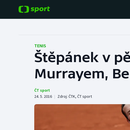
POPULÁRNÍ
DALŠÍ SPORTY
Fotbal
Americký fotbal
TENIS
Štěpánek v pět
Hokej
Baseball a softbal
Murrayem, Ber
Tenis
Basketbal
Atletika
Biatlon
ČT sport
24. 5. 2016
|
Zdroj:
ČTK
,
ČT sport
Cyklistika
Boby a skeleton
Box