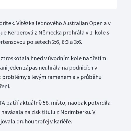
avoritek. Vítězka lednového Australian Open a v
que Kerberová z Německa prohrála v 1. kole s
tensovou po setech 2:6, 6:3 a 3:6.
ztroskotala hned v úvodním kole na třetím
 ani jeden zápas neuhrála na podnicích v
t problémy s levým ramenem a v průběhu
ření.
TA patří aktuálně 58. místo, naopak potvrdila
navázala na zisk titulu z Norimberku. V
vala druhou trofej v kariéře.