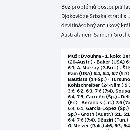
Bez problémů postoupili fav
Djokovič ze Srbska ztratil s
devítinásobný antukový král
Australanem Samem Grothem
Muži: Dvouhra - 1. kolo: Ber
(20-Austr.) - Baker (USA) 6:3
6:3, A. Murray (2-Brit.) - Ště
Ram (USA) 6:4, 6:4, 6:7 (5:7),
Bautista (14-Šp.) - Tursunov
Kohlschreiber (24-Něm.) 5:7
3:6, 6:2, 6:3, 7:6 (7:4), Sou
6:4, 7:5, Carreňo (Šp.) - Del
(Fr.) - Berankis (Lit.) 7:6 (7
6:4, 6:1, García-López (Šp.) -
Šp.) - Groth (Austr.) 6:1, 6:1
6:4, 7:6 (7:4), Džazírí (Tun.)
G. Melzer (Rak.) 4:6, 6:3, 6: