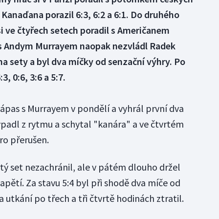
Kanaďana porazil 6:3, 6:2 a 6:1. Do druhého
ý si ve čtyřech setech poradil s Američanem
s Andym Murrayem naopak nezvládl Radek
na sety a byl dva míčky od senzační výhry. Po
3, 0:6, 3:6 a 5:7.
zápas s Murrayem v pondělí a vyhrál první dva
ypadl z rytmu a schytal "kanára" a ve čtvrtém
ero přerušen.
tý set nezachránil, ale v pátém dlouho držel
napětí. Za stavu 5:4 byl při shodě dva míče od
 a utkání po třech a tři čtvrtě hodinách ztratil.