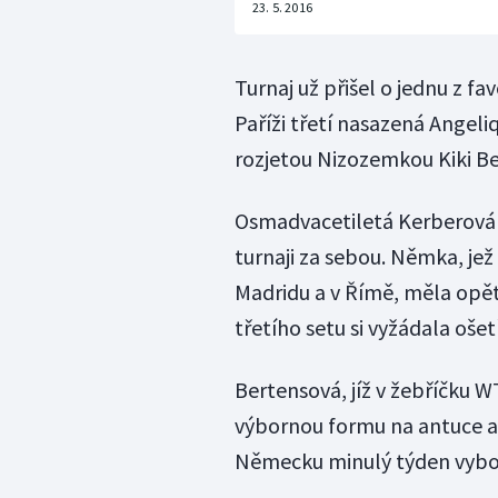
23. 5. 2016
Turnaj už přišel o jednu z f
Paříži třetí nasazená Angeli
rozjetou Nizozemkou Kiki Ber
Osmadvacetiletá Kerberová 
turnaji za sebou. Němka, jež
Madridu a v Římě, měla opě
třetího setu si vyžádala ošet
Bertensová, jíž v žebříčku W
výbornou formu na antuce a 
Německu minulý týden vybojo