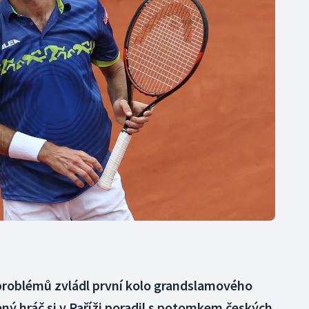
Moderní pětiboj
Triatlon
Motorsport
Veslování
Olympijské hry
Vodní slalom
Parasport
Volejbal
Plavání
Ostatní
Plážový volejbal
problémů zvládl první kolo grandslamového
ý hráč si v Paříži poradil s potomkem českých