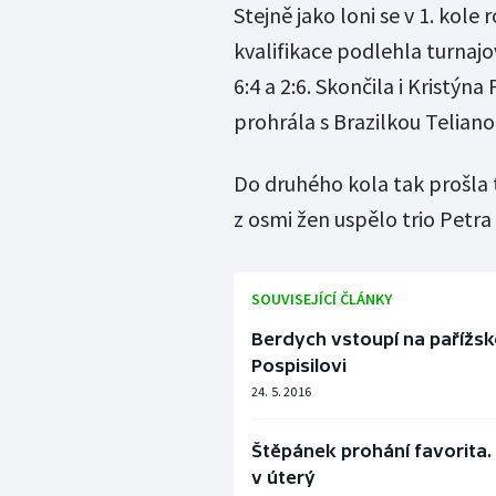
Stejně jako loni se v 1. kole
kvalifikace podlehla turnaj
6:4 a 2:6. Skončila i Kristý
prohrála s Brazilkou Telianou
Do druhého kola tak prošla 
z osmi žen uspělo trio Petra
SOUVISEJÍCÍ ČLÁNKY
Berdych vstoupí na pařížs
Pospisilovi
24. 5. 2016
Štěpánek prohání favorita.
v úterý