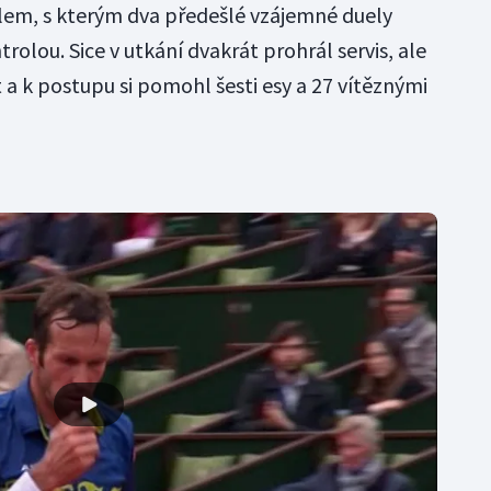
lem, s kterým dva předešlé vzájemné duely
rolou. Sice v utkání dvakrát prohrál servis, ale
a k postupu si pomohl šesti esy a 27 vítěznými