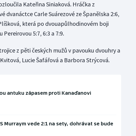
 rozloučila Kateřina Siniaková. Hráčka z
ové dvanáctce Carle Suárezové ze Španělska 2:6,
na Plíšková, která po dvouapůlhodinovém boji
 Pereirovou 5:7, 6:3 a 7:9.
trojice z pěti českých mužů v pavouku dvouhry a
 Kvitová, Lucie Šafářová a Barbora Strýcová.
kou antuku zápasem proti Kanaďanovi
 S Murraym vede 2:1 na sety, dohrávat se bude