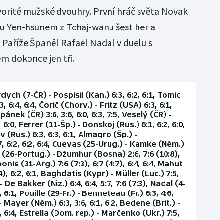
orité mužské dvouhry. První hráč světa Novak
 Lu Yen-hsunem z Tchaj-wanu šest her a
 Paříže Španěl Rafael Nadal v duelu s
 dokonce jen tři.
dych (7-ČR) - Pospisil (Kan.) 6:3, 6:2, 6:1, Tomic
, 6:4, 6:4, Čorič (Chorv.) - Fritz (USA) 6:3, 6:1,
pánek (ČR) 3:6, 3:6, 6:0, 6:3, 7:5, Veselý (ČR) -
 6:0, Ferrer (11-Šp.) - Donskoj (Rus.) 6:1, 6:2, 6:0,
 (Rus.) 6:3, 6:3, 6:1, Almagro (Šp.) -
, 6:2, 6:2, 6:4, Cuevas (25-Urug.) - Kamke (Něm.)
sa (26-Portug.) - Džumhur (Bosna) 2:6, 7:6 (10:8),
bonis (31-Arg.) 7:6 (7:3), 6:7 (4:7), 6:4, 6:4, Mahut
:4), 6:2, 6:1, Baghdatis (Kypr) - Müller (Luc.) 7:5,
 De Bakker (Niz.) 6:4, 6:4, 5:7, 7:6 (7:3), Nadal (4-
, 6:1, Pouille (29-Fr.) - Benneteau (Fr.) 6:3, 4:6,
 - Mayer (Něm.) 6:3, 3:6, 6:1, 6:2, Bedene (Brit.) -
4, 6:4, Estrella (Dom. rep.) - Marčenko (Ukr.) 7:5,