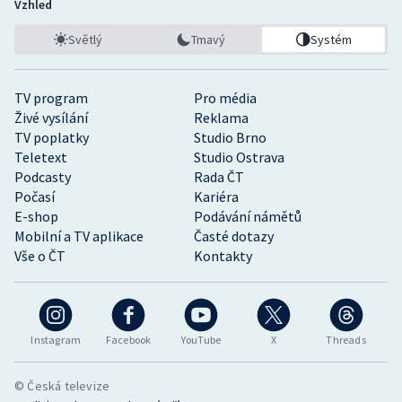
Vzhled
Světlý
Tmavý
Systém
TV program
Pro média
Živé vysílání
Reklama
TV poplatky
Studio Brno
Teletext
Studio Ostrava
Podcasty
Rada ČT
Počasí
Kariéra
E-shop
Podávání námětů
Mobilní a TV aplikace
Časté dotazy
Vše o ČT
Kontakty
Instagram
Facebook
YouTube
X
Threads
© Česká televize