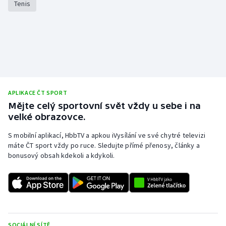
Tenis
Olympijské hry
Parasport
Plavání
Plážový volejbal
APLIKACE ČT SPORT
Mějte celý sportovní svět vždy u sebe i na
Ragby
velké obrazovce.
S mobilní aplikací, HbbTV a apkou iVysílání ve své chytré televizi
Rychlobruslení
máte ČT sport vždy po ruce. Sledujte přímé přenosy, články a
bonusový obsah kdekoli a kdykoli.
Rychlostní kanoistika
Short track
Sportovní střelba
SOCIÁLNÍ SÍTĚ