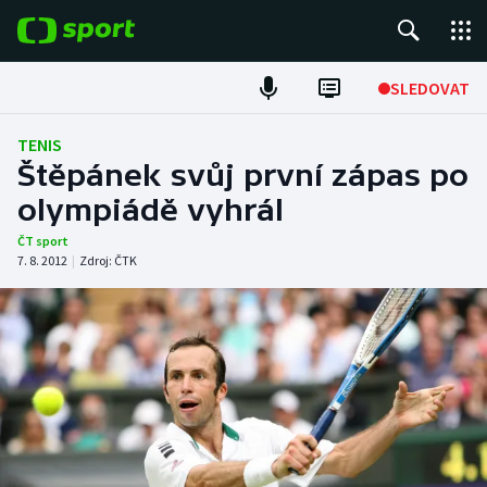
POPULÁRNÍ
SLEDOVAT
Fotbal
TENIS
Štěpánek svůj první zápas po
Hokej
olympiádě vyhrál
Tenis
ČT sport
7. 8. 2012
|
Zdroj:
ČTK
Atletika
Cyklistika
DALŠÍ SPORTY
Americký fotbal
NEPŘEHLÉDNĚTE