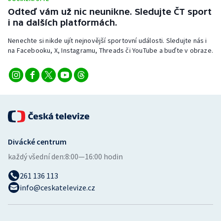
Stolní tenis
Odteď vám už nic neunikne. Sledujte ČT sport
i na dalších platformách.
Triatlon
Nenechte si nikde ujít nejnovější sportovní události. Sledujte nás i
na Facebooku, X, Instagramu, Threads či YouTube a buďte v obraze.
Veslování
Vodní slalom
Volejbal
Ostatní
Divácké centrum
každý všední den:
8:00—16:00 hodin
261 136 113
info@ceskatelevize.cz