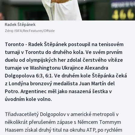
Baseball a softbal
Soutěže
Basketbal
Historické návraty
Radek Štěpánek
Zdroj:
ISIFA/Rex Features/Offside
Biatlon
Aplikace ČT sport
Toronto - Radek Štěpánek postoupil na tenisovém
Boby a skeleton
AZ kvíz
turnaji v Torontu do druhého kola. Ve svém prvním
duelu od olympijských her zdolal čerstvého vítěze
Box
turnaje ve Washingtonu Ukrajince Alexandra
Dolgopolova 6:3, 6:1. Ve druhém kole Štěpánka čeká
Curling
z Londýna bronzový medailista Juan Martín del
Potro. Argentinec měl jako nasazená šestka v
Dostihy
úvodním kole volno.
Florbal
Třiadvacetiletý Dolgopolov v americké metropoli v
Futsal
několikrát přerušeném zápase s Němcem Tommym
Haasem získal druhý titul na okruhu ATP, po rychlém
Golf