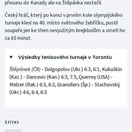
přesunu do Kanady ale na Štěpánka nestačil.
Gymnastika
Český hráč, který po konci v prvním kole olympijského
turnaje klesl na 40. místo světového žebříčku, pustil
Házená
soupeře jen ke třem nevyužitým brejkbolům a smetl ho
za 65 minut.
Jezdectví
Judo
Výsledky tenisového turnaje v Torontu
Štěpánek (ČR)
- Dolgopolov (Ukr.) 6:3, 6:1, Kukuškin
Krasobruslení
(Kaz.) - Dancevic (Kan.) 6:3, 7:5, Querrey (USA) -
Melzer (Rak.) 6:3, 6:2, Granollers (Šp.) - Stachovskij
Lezení
(Ukr.) 4:6, 6:4, 6:3
Lyže a snowboard
Moderní pětiboj
ŠTÍTKY
Motorsport