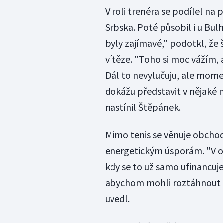
V roli trenéra se podílel na
Srbska. Poté působil i u Bul
byly zajímavé," podotkl, že
vítěze. "Toho si moc vážím, a
Dál to nevylučuju, ale moment
dokážu představit v nějaké 
nastínil Štěpánek.
Mimo tenis se věnuje obchod
energetickým úsporám. "V o
kdy se to už samo ufinancuj
abychom mohli roztáhnout kří
uvedl.