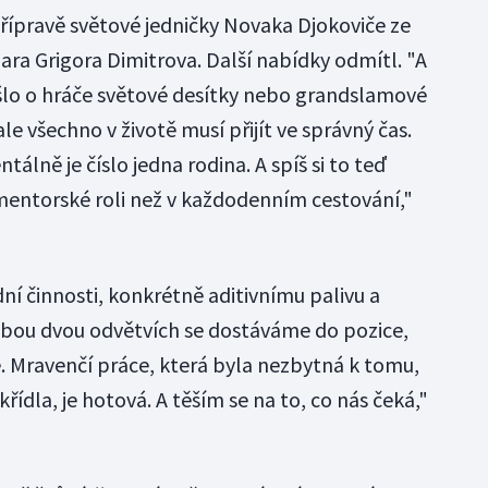
 přípravě světové jedničky Novaka Djokoviče ze
hara Grigora Dimitrova. Další nabídky odmítl. "A
 šlo o hráče světové desítky nebo grandslamové
le všechno v životě musí přijít ve správný čas.
álně je číslo jedna rodina. A spíš si to teď
mentorské roli než v každodenním cestování,"
ní činnosti, konkrétně aditivnímu palivu a
bou dvou odvětvích se dostáváme do pozice,
e. Mravenčí práce, která byla nezbytná k tomu,
dla, je hotová. A těším se na to, co nás čeká,"