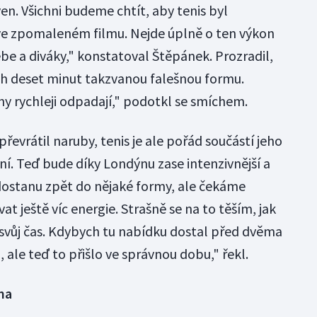
n. Všichni budeme chtít, aby tenis byl
 ve zpomaleném filmu. Nejde úplně o ten výkon
be a diváky," konstatoval Štěpánek. Prozradil,
ích deset minut takzvanou falešnou formu.
 rychleji odpadají," podotkl se smíchem.
převrátil naruby, tenis je ale pořád součástí jeho
rní. Teď bude díky Londýnu zase intenzivnější a
 dostanu zpět do nějaké formy, ale čekáme
t ještě víc energie. Strašně se na to těším, jak
á svůj čas. Kdybych tu nabídku dostal před dvěma
 ale teď to přišlo ve správnou dobu," řekl.
na