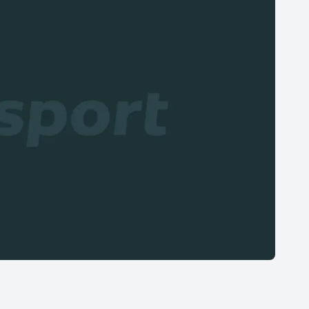
Moderní pětiboj
Triatlon
Motorsport
Veslování
Olympijské hry
Vodní slalom
Parasport
Volejbal
Plavání
Ostatní
Plážový volejbal