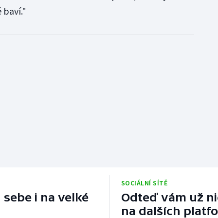
 baví."
SOCIÁLNÍ SÍTĚ
 sebe i na velké
Odteď vám už nic
na dalších platf