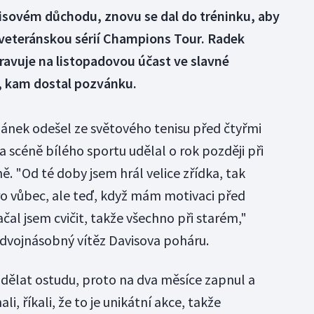
tenisovém důchodu, znovu se dal do tréninku, aby
 veteránskou sérií Champions Tour. Radek
ravuje na listopadovou účast ve slavné
l, kam dostal pozvánku.
ánek odešel ze světového tenisu před čtyřmi
 scéně bílého sportu udělal o rok později při
ě. "Od té doby jsem hrál velice zřídka, tak
oro vůbec, ale teď, když mám motivaci před
Začal jsem cvičit, takže všechno při starém,"
ý dvojnásobný vítěz Davisova poháru.
udělat ostudu, proto na dva měsíce zapnul a
li, říkali, že to je unikátní akce, takže