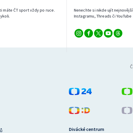
izi máte ČT sport vždy po ruce.
Nenechte si nikde ujít nejnovější
ykoli.
Instagramu, Threads či YouTube 
Č
Divácké centrum
ů