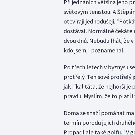
Při jednáních většina jeho pr
světovým tenistou. A Štěpán
otevírají jednodušeji. "Potk
dostával. Normálně čekáte n
dvou dnů. Nebudu lhát, že v
kdo jsem," poznamenal.
Po třech letech v byznysu se 
protřelý. Tenisově protřelý 
jak říkal táta, že nejhorší j
pravdu. Myslím, že to platí 
Doma se snaží pomáhat manž
termín porodu jejich druhéh
Propadl ale také golfu. "V g