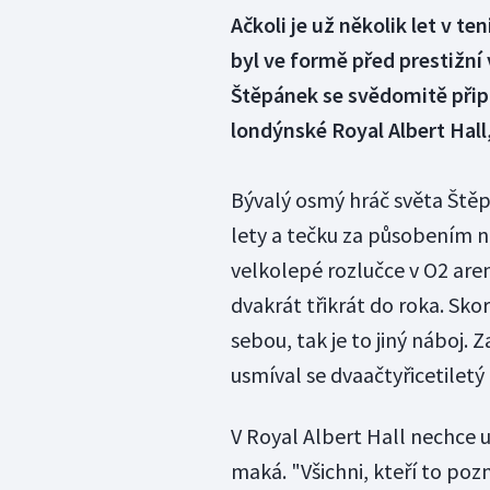
Ačkoli je už několik let v 
byl ve formě před prestižní
Štěpánek se svědomitě přip
londýnské Royal Albert Hal
Bývalý osmý hráč světa Štěp
lety a tečku za působením na
velkolepé rozlučce v O2 aren
dvakrát třikrát do roka. Sk
sebou, tak je to jiný náboj. 
usmíval se dvaačtyřicetilet
V Royal Albert Hall nechce 
maká. "Všichni, kteří to pozna