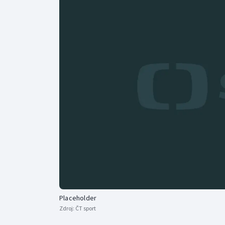
Curling
Dostihy
Florbal
Futsal
Golf
Gymnastika
Placeholder
Zdroj:
ČT sport