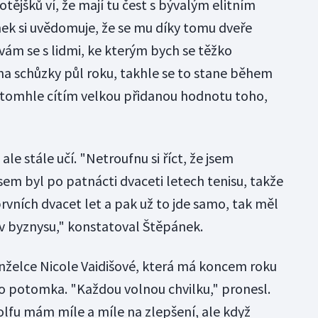
otějšků ví, že mají tu čest s bývalým elitním
ek si uvědomuje, že se mu díky tomu dveře
ávám se s lidmi, ke kterým bych se těžko
a schůzky půl roku, takhle se to stane během
 tomhle cítím velkou přidanou hodnotu toho,
ale stále učí. "Netroufnu si říct, že jsem
jsem byl po patnácti dvaceti letech tenisu, takže
e prvních dvacet let a pak už to jde samo, tak měl
i v byznysu," konstatoval Štěpánek.
elce Nicole Vaidišové, která má koncem roku
o potomka. "Každou volnou chvilku," pronesl.
olfu mám míle a míle na zlepšení, ale když