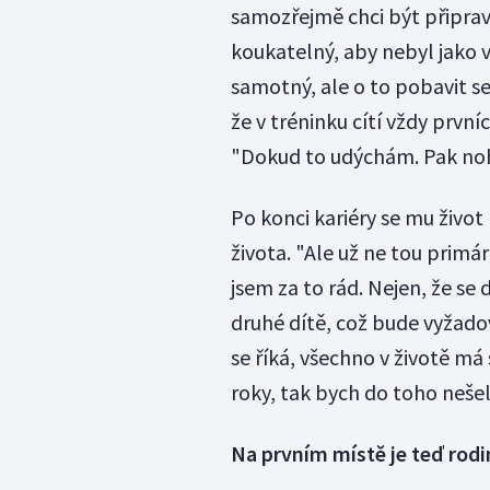
samozřejmě chci být připrave
koukatelný, aby nebyl jako
samotný, ale o to pobavit se
že v tréninku cítí vždy prvn
"Dokud to udýchám. Pak nohy
Po konci kariéry se mu život 
života. "Ale už ne tou primá
jsem za to rád. Nejen, že se
druhé dítě, což bude vyžadova
se říká, všechno v životě m
roky, tak bych do toho nešel,
Na prvním místě je teď rodi