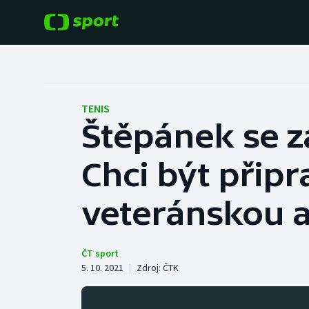
POPULÁRNÍ
DALŠÍ SPORTY
Fotbal
Americký fotbal
TENIS
Štěpánek se z
Hokej
Baseball a softbal
Chci být připr
Tenis
Basketbal
Atletika
veteránskou a
Biatlon
Cyklistika
Boby a skeleton
ČT sport
5. 10. 2021
|
Zdroj:
ČTK
Box