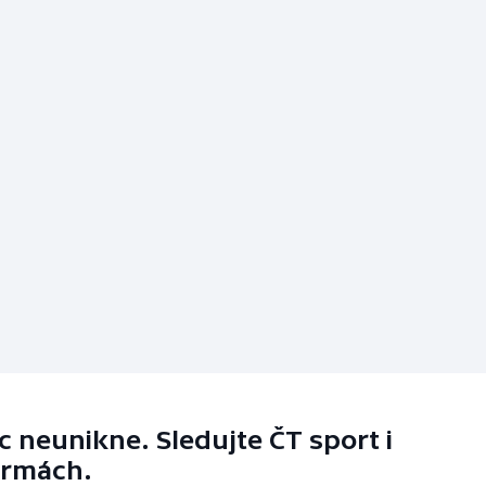
 neunikne. Sledujte ČT sport i
ormách.