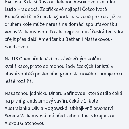
Kvitová. S další Ruskou Jelenou Vesninovou se utká
Olympijské hry
Lucie Hradecká. Žebříčkově nejlepší Češce Ivetě
Benešové těsně unikla výhoda nasazené pozice a již ve
Parasport
druhém kole může narazit na domácí spolufavoritku
Venus Williamsovou. To ale nejprve musí česká tenistka
Plavání
přejít přes další Američanku Bethanii Mattekovou-
Sandsovou.
Plážový volejbal
Na US Open předchází los závěrečným kolům
Ragby
kvalifikace, proto se mohou řady českých tenistů v
hlavní soutěži posledního grandslamového turnaje roku
Rychlobruslení
ještě rozšířit.
Rychlostní kanoistika
Nasazenou jedničku Dinaru Safinovou, která stále čeká
na první grandslamový vavřín, čeká v 1. kole
Short track
Australanka Olivia Rogowská. Obhájkyně prvenství
Serena Williamsová má před sebou duel s krajankou
Sportovní střelba
Alexou Glatchovou.