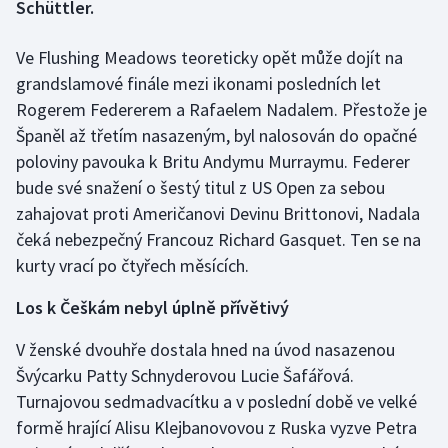
Schüttler.
Gymnastika
Ve Flushing Meadows teoreticky opět může dojít na
grandslamové finále mezi ikonami posledních let
Házená
Rogerem Federerem a Rafaelem Nadalem. Přestože je
Španěl až třetím nasazeným, byl nalosován do opačné
Jezdectví
poloviny pavouka k Britu Andymu Murraymu. Federer
bude své snažení o šestý titul z US Open za sebou
Judo
zahajovat proti Američanovi Devinu Brittonovi, Nadala
Krasobruslení
čeká nebezpečný Francouz Richard Gasquet. Ten se na
kurty vrací po čtyřech měsících.
Lezení
Los k Češkám nebyl úplně přívětivý
Lyže a snowboard
V ženské dvouhře dostala hned na úvod nasazenou
Švýcarku Patty Schnyderovou Lucie Šafářová.
Moderní pětiboj
Turnajovou sedmadvacítku a v poslední době ve velké
formě hrající Alisu Klejbanovovou z Ruska vyzve Petra
Motorsport