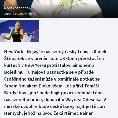
Baseball a softbal
Soutěže
Radek Štěpánek
Zdroj:
ČTK/AP/AP Photo
Basketbal
Historické návraty
Biatlon
Aplikace ČT sport
Boby a skeleton
AZ kvíz
New York - Nejvýše nasazený český tenista Radek
Box
Štěpánek se v prvním kole US Open představí na
kurtech v New Yorku proti Italovi Simonemu
Curling
Bolellimu. Turnajová patnáctka se v případě
úspěšného tažení může v osmifinále potkat se
Dostihy
Srbem Novakem Djokovičem. Los přiřkl Tomáši
Florbal
Berdychovi, jenž bude hájit pozici sedmnáctého
nasazeného hráče, domácího Waynea Odesnika. V
Futsal
mužské dvouhře bude české barvy hájit ještě Jan
Hernych, jehož na úvod čeká Němec Rainer
Golf