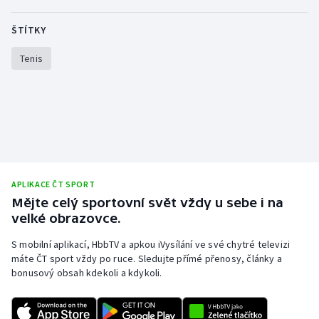
Stolní tenis
ŠTÍTKY
Triatlon
Tenis
Veslování
Vodní slalom
Volejbal
Ostatní
APLIKACE ČT SPORT
Mějte celý sportovní svět vždy u sebe i na
velké obrazovce.
S mobilní aplikací, HbbTV a apkou iVysílání ve své chytré televizi
máte ČT sport vždy po ruce. Sledujte přímé přenosy, články a
bonusový obsah kdekoli a kdykoli.