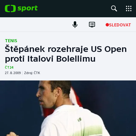
POPULÁRNÍ
SLEDOVAT
Fotbal
TENIS
Štěpánek rozehraje US Open
Hokej
proti Italovi Bolellimu
Tenis
ČT24
27. 8. 2009
|
Zdroj:
ČTK
Atletika
Cyklistika
DALŠÍ SPORTY
Americký fotbal
NEPŘEHLÉDNĚTE