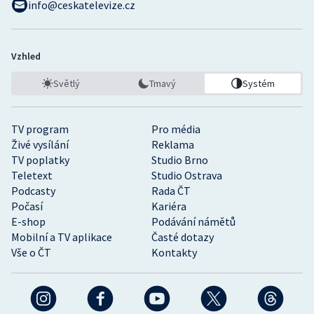
info@ceskatelevize.cz
Vzhled
Světlý
Tmavý
Systém
TV program
Pro média
Živé vysílání
Reklama
TV poplatky
Studio Brno
Teletext
Studio Ostrava
Podcasty
Rada ČT
Počasí
Kariéra
E-shop
Podávání námětů
Mobilní a TV aplikace
Časté dotazy
Vše o ČT
Kontakty