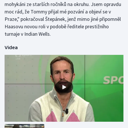
mohykáni ze starších ročníků na okruhu. Jsem opravdu
Olympijské hry
moc rád, že Tommy přijal mé pozvání a objeví se v
Praze," pokračoval Štepánek, jenž mimo jiné připomněl
Parasport
Haasovu novou roli v podobě ředitele prestižního
turnaje v Indian Wells.
Plavání
Videa
Plážový volejbal
Ragby
Rychlobruslení
Rychlostní kanoistika
Short track
Sportovní střelba