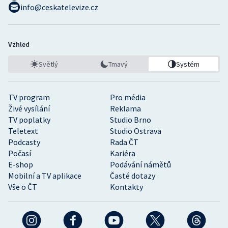
info@ceskatelevize.cz
Vzhled
Světlý
Tmavý
Systém
TV program
Pro média
Živé vysílání
Reklama
TV poplatky
Studio Brno
Teletext
Studio Ostrava
Podcasty
Rada ČT
Počasí
Kariéra
E-shop
Podávání námětů
Mobilní a TV aplikace
Časté dotazy
Vše o ČT
Kontakty