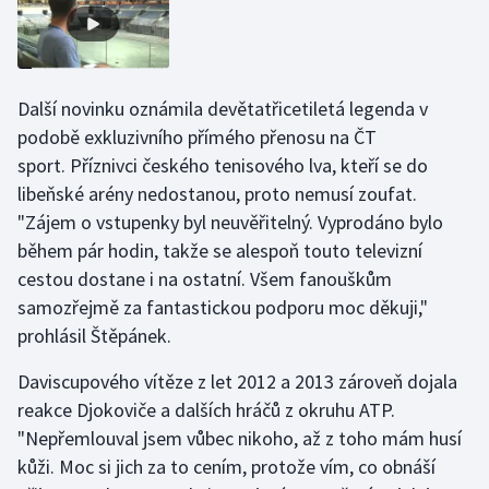
Stolní tenis
Triatlon
Další novinku oznámila devětatřicetiletá legenda v
Veslování
podobě exkluzivního přímého přenosu na ČT
sport. Příznivci českého tenisového lva, kteří se do
Vodní slalom
libeňské arény nedostanou, proto nemusí zoufat.
"Zájem o vstupenky byl neuvěřitelný. Vyprodáno bylo
Volejbal
během pár hodin, takže se alespoň touto televizní
cestou dostane i na ostatní. Všem fanouškům
Ostatní
samozřejmě za fantastickou podporu moc děkuji,"
prohlásil Štěpánek.
Daviscupového vítěze z let 2012 a 2013 zároveň dojala
reakce Djokoviče a dalších hráčů z okruhu ATP.
"Nepřemlouval jsem vůbec nikoho, až z toho mám husí
kůži. Moc si jich za to cením, protože vím, co obnáší