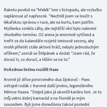
Raketu pověsil na "hřebík" loni v listopadu, ale rozlučku
Gymnastika
naplánoval až napřesrok. "Nechtěl jsem se loučit s
lékařskou zprávou v ruce, ale na kurtu, kam patřím.
Házená
Myšlenka vznikla záhy, ale nejtěžší věcí bylo nalezení
Jezdectví
vhodného termínu. O2 arena je enormně vytížená a
trefit se do kalendáře rozjeté tenisové sezony, aby
Judo
mohli přiletět stále aktivní hráči, nebylo jednoduchým
oříškem," usmál se Štěpánek a dodal: "Jsem rád, že
Krasobruslení
dorazí ti, co dorazí, a těším se na to."
Lezení
Hvězdnou listinu rozšířil Haas
Kromě již dříve potvrzeného dua Djokovič - Paes
Lyže a snowboard
odtajnil rodák z Karviné další jméno, legendárního
Moderní pětiboj
Němce Haase. "Stejně jako já ukončil kariéru loni. Je to
můj velmi dobrý kamarád a na Floridě je mým
Motorsport
sousedem. Byli jsme donedávna takoví poslední