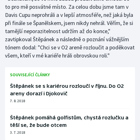
to pro mě posvátné místo. Za celou dobu jsme tam v
Davis Cupu neprohráli a v lepší atmosféře, než jaká byla
při finále se Španělskem, jsem nikdy nehrál. Věřím, že si
tamější neporazitelnost udržím až do konce,"
zavtipkoval Štěpánek a následně o poznání vážnějším
tónem dodal: "Chci se v O2 areně rozloučit a poděkovat
všem, kteří v mé kariéře hráli obrovskou roli."
SOUVISEJÍCÍ ČLÁNKY
Štěpánek se s kariérou rozloučí v říjnu. Do O2
areny dorazí i Djokovič
7. 8. 2018
Štěpánek pomáhá golfistům, chystá rozlučku a
těší se, že bude otcem
3. 7. 2018