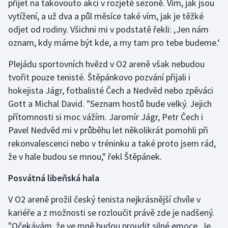
přijet na takovouto akci v rozjeté sezoně. Vím, jak jsou
vytížení, a už dva a půl měsíce také vím, jak je těžké
odjet od rodiny. Všichni mi v podstatě řekli: ‚Jen nám
oznam, kdy máme být kde, a my tam pro tebe budeme.‘
Plejádu sportovních hvězd v O2 areně však nebudou
tvořit pouze tenisté. Štěpánkovo pozvání přijali i
hokejista Jágr, fotbalisté Čech a Nedvěd nebo zpěváci
Gott a Michal David. "Seznam hostů bude velký. Jejich
přítomnosti si moc vážím. Jaromír Jágr, Petr Čech i
Pavel Nedvěd mi v průběhu let několikrát pomohli při
rekonvalescenci nebo v tréninku a také proto jsem rád,
že v hale budou se mnou," řekl Štěpánek.
Posvátná libeňská hala
V O2 areně prožil český tenista nejkrásnější chvíle v
kariéře a z možnosti se rozloučit právě zde je nadšený.
"Očekávám, že ve mně budou proudit silné emoce. Je