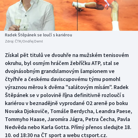
Baseball a softbal
Soutěže
Basketbal
Historické návraty
Biatlon
Aplikace ČT sport
Radek Štěpánek se loučí s kariérou
Zdroj:
ČTK/Ondřej Deml
Boby a skeleton
AZ kvíz
Získal pět titulů ve dvouhře na mužském tenisovém
okruhu, byl osmým hráčem žebříčku ATP, stal se
Box
dvojnásobným grandslamovým šampionem ve
Curling
čtyřhře a českému daviscupovému týmu pomohl
výraznou měrou k dvěma "salátovým mísám". Radek
Dostihy
Štěpánek se v polovině října definitivně rozloučí s
kariérou v beznadějně vyprodané O2 areně po boku
Florbal
Novaka Djokoviče, Tomáše Berdycha, Leandra Paese,
Tommyho Haase, Jaromíra Jágra, Petra Čecha, Pavla
Futsal
Nedvěda nebo Karla Gotta. Přímý přenos sledujte 18.
10. od 18:30 na ČT sport a webu ctsport.cz.
Golf