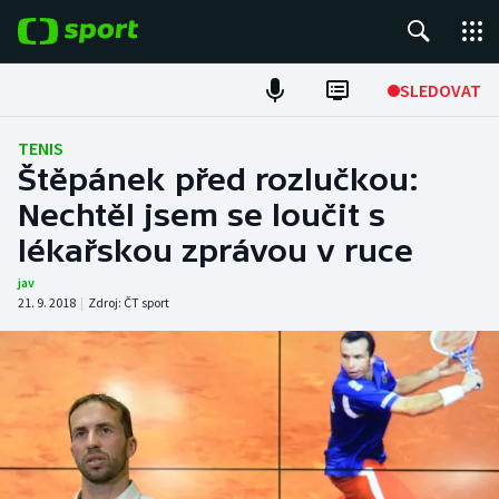
POPULÁRNÍ
SLEDOVAT
Fotbal
TENIS
Štěpánek před rozlučkou:
Hokej
Nechtěl jsem se loučit s
lékařskou zprávou v ruce
Tenis
jav
Atletika
21. 9. 2018
|
Zdroj:
ČT sport
Cyklistika
DALŠÍ SPORTY
Americký fotbal
NEPŘEHLÉDNĚTE