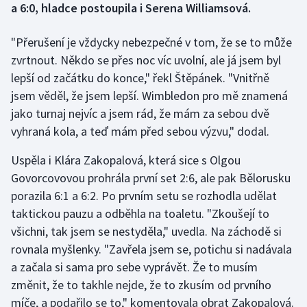
a 6:0, hladce postoupila i Serena Williamsová.
Gymnastika
"Přerušení je vždycky nebezpečné v tom, že se to může
zvrtnout. Někdo se přes noc víc uvolní, ale já jsem byl
Házená
lepší od začátku do konce," řekl Štěpánek. "Vnitřně
jsem věděl, že jsem lepší. Wimbledon pro mě znamená
Jezdectví
jako turnaj nejvíc a jsem rád, že mám za sebou dvě
vyhraná kola, a teď mám před sebou výzvu," dodal.
Judo
Uspěla i Klára Zakopalová, která sice s Olgou
Krasobruslení
Govorcovovou prohrála první set 2:6, ale pak Bělorusku
porazila 6:1 a 6:2. Po prvním setu se rozhodla udělat
Lezení
taktickou pauzu a odběhla na toaletu. "Zkoušejí to
Lyže a snowboard
všichni, tak jsem se nestyděla," uvedla. Na záchodě si
rovnala myšlenky. "Zavřela jsem se, potichu si nadávala
Moderní pětiboj
a začala si sama pro sebe vyprávět. Že to musím
změnit, že to takhle nejde, že to zkusím od prvního
Motorsport
míče, a podařilo se to," komentovala obrat Zakopalová.