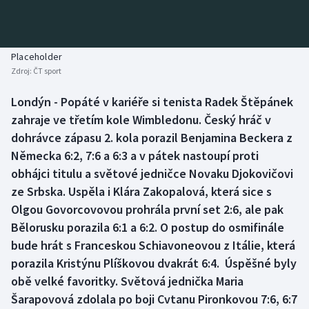
Baseball a softbal
Soutěže
Basketbal
Historické návraty
Placeholder
Zdroj:
ČT sport
Biatlon
Aplikace ČT sport
Londýn - Popáté v kariéře si tenista Radek Štěpánek
Boby a skeleton
AZ kvíz
zahraje ve třetím kole Wimbledonu. Český hráč v
dohrávce zápasu 2. kola porazil Benjamina Beckera z
Box
Německa 6:2, 7:6 a 6:3 a v pátek nastoupí proti
obhájci titulu a světové jedničce Novaku Djokovičovi
Curling
ze Srbska. Uspěla i Klára Zakopalová, která sice s
Olgou Govorcovovou prohrála první set 2:6, ale pak
Dostihy
Bělorusku porazila 6:1 a 6:2. O postup do osmifinále
Florbal
bude hrát s Franceskou Schiavoneovou z Itálie, která
porazila Kristýnu Plíškovou dvakrát 6:4. Úspěšné byly
Futsal
obě velké favoritky. Světová jednička Maria
Šarapovová zdolala po boji Cvtanu Pironkovou 7:6, 6:7
Golf