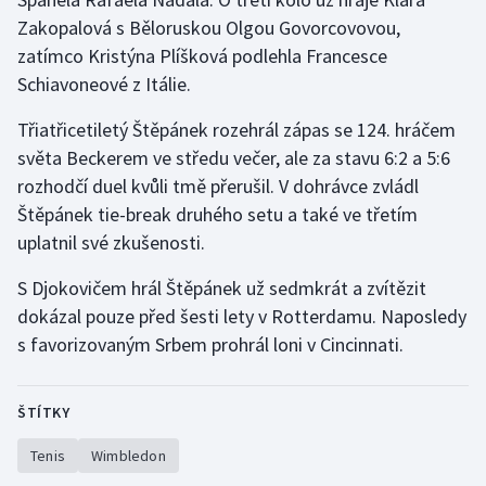
Stolní tenis
Zakopalová s Běloruskou Olgou Govorcovovou,
zatímco Kristýna Plíšková podlehla Francesce
Triatlon
Schiavoneové z Itálie.
Veslování
Třiatřicetiletý Štěpánek rozehrál zápas se 124. hráčem
světa Beckerem ve středu večer, ale za stavu 6:2 a 5:6
Vodní slalom
rozhodčí duel kvůli tmě přerušil. V dohrávce zvládl
Štěpánek tie-break druhého setu a také ve třetím
Volejbal
uplatnil své zkušenosti.
Ostatní
S Djokovičem hrál Štěpánek už sedmkrát a zvítězit
dokázal pouze před šesti lety v Rotterdamu. Naposledy
s favorizovaným Srbem prohrál loni v Cincinnati.
ŠTÍTKY
Tenis
Wimbledon