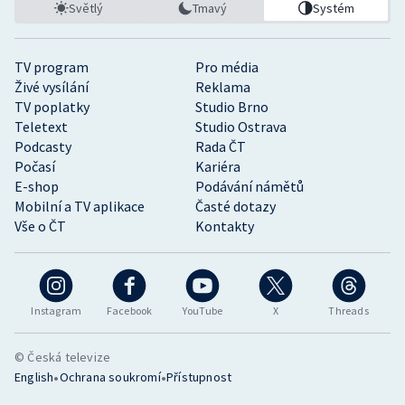
Světlý
Tmavý
Systém
TV program
Pro média
Živé vysílání
Reklama
TV poplatky
Studio Brno
Teletext
Studio Ostrava
Podcasty
Rada ČT
Počasí
Kariéra
E-shop
Podávání námětů
Mobilní a TV aplikace
Časté dotazy
Vše o ČT
Kontakty
Instagram
Facebook
YouTube
X
Threads
© Česká televize
•
•
English
Ochrana soukromí
Přístupnost