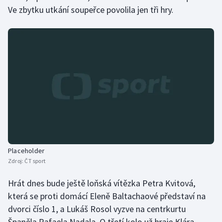
Ve zbytku utkání soupeřce povolila jen tři hry.
Olympijské hry
Parasport
Plavání
Plážový volejbal
Ragby
Rychlobruslení
Placeholder
Rychlostní kanoistika
Zdroj:
ČT sport
Short track
Hrát dnes bude ještě loňská vítězka Petra Kvitová,
která se proti domácí Eleně Baltachaové představí na
Sportovní střelba
dvorci číslo 1, a Lukáš Rosol vyzve na centrkurtu
Španěla Rafaela Nadala. O třetí kolo už hraje Klára