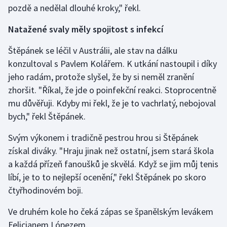
pozdě a nedělal dlouhé kroky," řekl.
Olympijské hry
Natažené svaly měly spojitost s infekcí
Parasport
Štěpánek se léčil v Austrálii, ale stav na dálku
konzultoval s Pavlem Kolářem. K utkání nastoupil i díky
Plavání
jeho radám, protože slyšel, že by si neměl zranění
Plážový volejbal
zhoršit. "Říkal, že jde o poinfekční reakci. Stoprocentně
mu důvěřuji. Kdyby mi řekl, že je to vachrlatý, nebojoval
Ragby
bych," řekl Štěpánek.
Svým výkonem i tradičně pestrou hrou si Štěpánek
Rychlobruslení
získal diváky. "Hraju jinak než ostatní, jsem stará škola
Rychlostní kanoistika
a každá přízeň fanoušků je skvělá. Když se jim můj tenis
líbí, je to to nejlepší ocenění," řekl Štěpánek po skoro
Short track
čtyřhodinovém boji.
Sportovní střelba
Ve druhém kole ho čeká zápas se španělským levákem
Felicianem Lópezem.