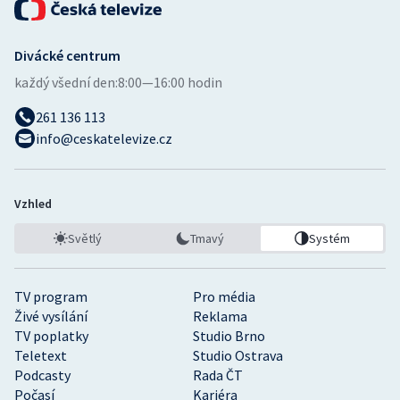
Divácké centrum
každý všední den:
8:00—16:00 hodin
261 136 113
info@ceskatelevize.cz
Vzhled
Světlý
Tmavý
Systém
TV program
Pro média
Živé vysílání
Reklama
TV poplatky
Studio Brno
Teletext
Studio Ostrava
Podcasty
Rada ČT
Počasí
Kariéra