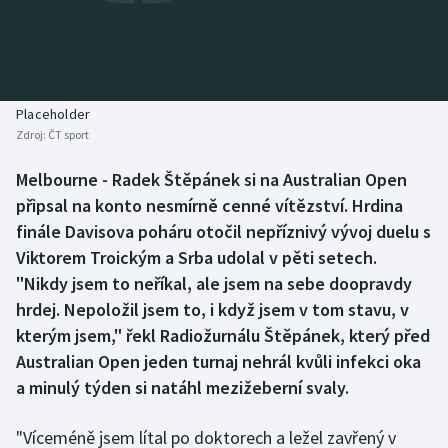
Baseball a softbal
Soutěže
Basketbal
Historické návraty
Biatlon
Aplikace ČT sport
Placeholder
Zdroj:
ČT sport
Boby a skeleton
AZ kvíz
Melbourne - Radek Štěpánek si na Australian Open
připsal na konto nesmírně cenné vítězství. Hrdina
Box
finále Davisova poháru otočil nepříznivý vývoj duelu s
Curling
Viktorem Troickým a Srba udolal v pěti setech.
"Nikdy jsem to neříkal, ale jsem na sebe doopravdy
Dostihy
hrdej. Nepoložil jsem to, i když jsem v tom stavu, v
kterým jsem," řekl Radiožurnálu Štěpánek, který před
Florbal
Australian Open jeden turnaj nehrál kvůli infekci oka
a minulý týden si natáhl mezižeberní svaly.
Futsal
"Víceméně jsem lítal po doktorech a ležel zavřený v
Golf