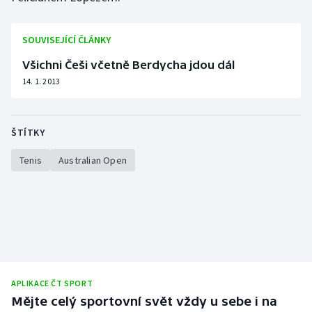
Stolní tenis
SOUVISEJÍCÍ ČLÁNKY
Triatlon
Všichni Češi včetně Berdycha jdou dál
Veslování
14. 1. 2013
Vodní slalom
ŠTÍTKY
Volejbal
Tenis
Australian Open
Ostatní
APLIKACE ČT SPORT
Mějte celý sportovní svět vždy u sebe i na