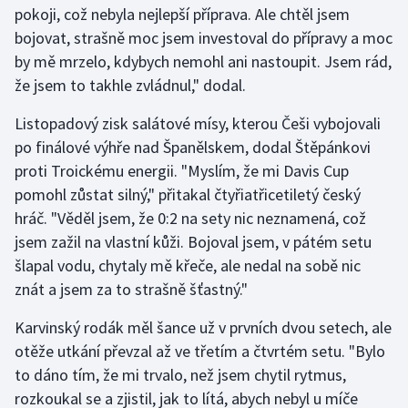
pokoji, což nebyla nejlepší příprava. Ale chtěl jsem
bojovat, strašně moc jsem investoval do přípravy a moc
Gymnastika
by mě mrzelo, kdybych nemohl ani nastoupit. Jsem rád,
že jsem to takhle zvládnul," dodal.
Házená
Listopadový zisk salátové mísy, kterou Češi vybojovali
Jezdectví
po finálové výhře nad Španělskem, dodal Štěpánkovi
proti Troickému energii. "Myslím, že mi Davis Cup
Judo
pomohl zůstat silný," přitakal čtyřiatřicetiletý český
hráč. "Věděl jsem, že 0:2 na sety nic neznamená, což
Krasobruslení
jsem zažil na vlastní kůži. Bojoval jsem, v pátém setu
Lezení
šlapal vodu, chytaly mě křeče, ale nedal na sobě nic
znát a jsem za to strašně šťastný."
Lyže a snowboard
Karvinský rodák měl šance už v prvních dvou setech, ale
Moderní pětiboj
otěže utkání převzal až ve třetím a čtvrtém setu. "Bylo
to dáno tím, že mi trvalo, než jsem chytil rytmus,
Motorsport
rozkoukal se a zjistil, jak to lítá, abych nebyl u míče