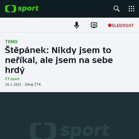
POPULÁRNÍ
SLEDOVAT
Fotbal
TENIS
Štěpánek: Nikdy jsem to
Hokej
neříkal, ale jsem na sebe
hrdý
Tenis
ČT sport
Atletika
14. 1. 2013
|
Zdroj:
ČTK
Cyklistika
DALŠÍ SPORTY
Americký fotbal
NEPŘEHLÉDNĚTE