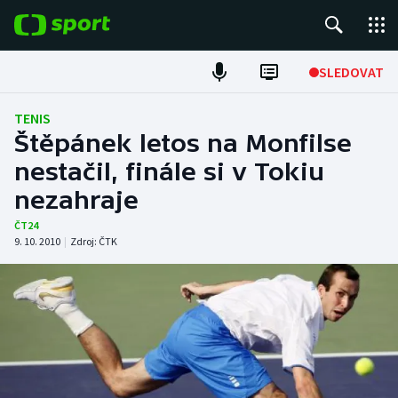
POPULÁRNÍ
SLEDOVAT
Fotbal
TENIS
Štěpánek letos na Monfilse
Hokej
nestačil, finále si v Tokiu
nezahraje
Tenis
ČT24
Atletika
9. 10. 2010
|
Zdroj:
ČTK
Cyklistika
DALŠÍ SPORTY
Americký fotbal
NEPŘEHLÉDNĚTE