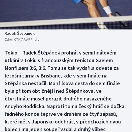
Baseball a softbal
Soutěže
Basketbal
Historické návraty
Biatlon
Aplikace ČT sport
Radek Štěpánek
Zdroj:
ČTK/AP/AP Photo
Boby a skeleton
AZ kvíz
Tokio – Radek Štěpánek prohrál v semifinálovém
utkání v Tokiu s francouzským tenistou Gaelem
Box
Monfilsem 3:6, 3:6. Tomu se tak vydařila odveta za
Curling
letošní turnaj v Brisbane, kde v semifinále na
Štěpánka nestačil. Monfilsova cesta do semifinále
Dostihy
byla přitom obtížnější než Štěpánkova, ve
čtvrtfinále musel porazit druhého nasazeného
Florbal
Andyho Roddicka. Naproti tomu český hráč se dočkal
řádného konce teprve ve druhém ze čtyř zápasů,
Futsal
které měl v Japonsku odehrát, v předchozích dvou
kolech mu jeden soupeř vzdal a druhý vůbec
Golf