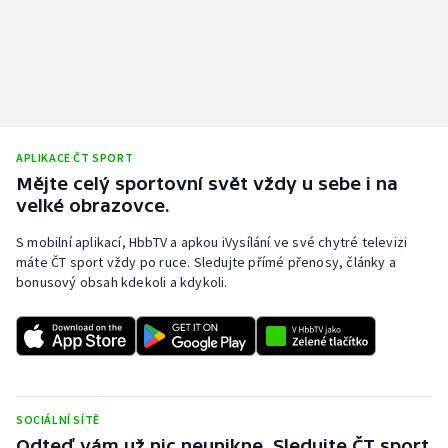
Olympijské hry
Parasport
Plavání
APLIKACE ČT SPORT
Plážový volejbal
Mějte celý sportovní svět vždy u sebe i na
velké obrazovce.
Ragby
S mobilní aplikací, HbbTV a apkou iVysílání ve své chytré televizi
máte ČT sport vždy po ruce. Sledujte přímé přenosy, články a
Rychlobruslení
bonusový obsah kdekoli a kdykoli.
Rychlostní kanoistika
Short track
Sportovní střelba
SOCIÁLNÍ SÍTĚ
Odteď vám už nic neunikne. Sledujte ČT sport