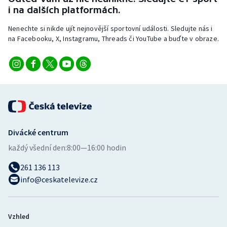
Stolní tenis
i na dalších platformách.
Nenechte si nikde ujít nejnovější sportovní události. Sledujte nás i
Triatlon
na Facebooku, X, Instagramu, Threads či YouTube a buďte v obraze.
Veslování
Vodní slalom
Volejbal
Ostatní
Divácké centrum
každý všední den:
8:00—16:00 hodin
261 136 113
info@ceskatelevize.cz
Vzhled