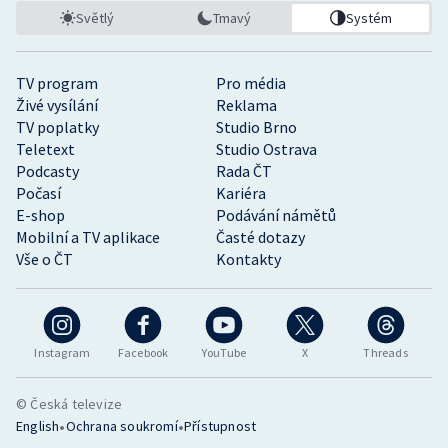
Světlý
Tmavý
Systém
TV program
Pro média
Živé vysílání
Reklama
TV poplatky
Studio Brno
Teletext
Studio Ostrava
Podcasty
Rada ČT
Počasí
Kariéra
E-shop
Podávání námětů
Mobilní a TV aplikace
Časté dotazy
Vše o ČT
Kontakty
Instagram
Facebook
YouTube
X
Threads
© Česká televize
•
•
English
Ochrana soukromí
Přístupnost