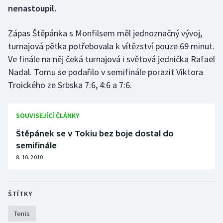
nenastoupil.
Gymnastika
Zápas Štěpánka s Monfilsem měl jednoznačný vývoj,
turnajová pětka potřebovala k vítězství pouze 69 minut.
Házená
Ve finále na něj čeká turnajová i světová jednička Rafael
Jezdectví
Nadal. Tomu se podařilo v semifinále porazit Viktora
Troického ze Srbska 7:6, 4:6 a 7:6.
Judo
SOUVISEJÍCÍ ČLÁNKY
Krasobruslení
Štěpánek se v Tokiu bez boje dostal do
Lezení
semifinále
8. 10. 2010
Lyže a snowboard
Moderní pětiboj
ŠTÍTKY
Motorsport
Tenis