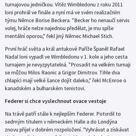
turnajovou jedničkou. Vítěz Wimbledonu z roku 2011
Olympijské hry
loni prohrál ve finále a nyní má ve svém realizačním
týmu Němce Borise Beckera. "Becker ho nenaučí servis
Parasport
volej, hráče nelze najednou předělat, je mu spíše
mentální oporou," řekl jiný Němec Michael Stich.
Plavání
První hráč světa a král antukové Paříže Španěl Rafael
Plážový volejbal
Nadal loni vypadl ve Wimbledonu v 1. kole a jeho cesta
turnajem je nevyzpytatelná. "Prosadit na velkém turnaji
Ragby
se můžou Milos Raonic a Grigor Dimitrov. Tihle dva
chlapíci mají velké šance dojít daleko," řekl McEnroe o
Rychlobruslení
kanadském a bulharském tenistovi.
Rychlostní kanoistika
Federer si chce vyslechnout ovace vestoje
Short track
Na trávě patří stále k nejlepším Federer. Potvrdil to
sedmým titulem v německém Halle a do Londýna
Sportovní střelba
znovu přijel v dobrém rozpoložení. "Vyhrávat a získávat