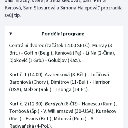
další hráčky, které je třeba sledovat, patří Petra
Kvitová, Sam Stosurová a Simona Halepová," prozradila
svůj tip.
Pondělní program:
Centrální dvorec (začátek 14:00 SELČ): Murray (3-
Brit.) - Goffin (Belg.), Kaniová (Pą) - Li Na (2-Čína),
Djokovič (1-Srb.) - Golubjov (Kaz.).
Kurt č. 1 (14:00): Azarenková (8-Běl.) - Lučičová-
Baroniová (Chorv.), Dimitrov (11-Bul.) - Harrison
(USA), Melzer (Rak.) - Tsonga (14-Fr.).
Kurt č. 2 (12:30):
Berdych
(6-ČR) - Hanescu (Rum.),
Torróová (Šp.) - V. Williamsová (30-USA), Kuzněcov
(Rus.) - Evans (Brit.), Mituová (Rum.) - A.
Radwaňská (4-Pol.).