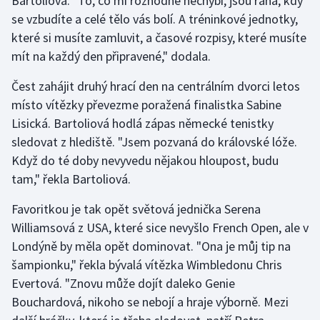
Bartoliová. "To, co mi rozhodně nechybí, jsou rána, kdy
se vzbudíte a celé tělo vás bolí. A tréninkové jednotky,
které si musíte zamluvit, a časové rozpisy, které musíte
mít na každý den připravené," dodala.
Čest zahájit druhý hrací den na centrálním dvorci letos
místo vítězky převezme poražená finalistka Sabine
Lisická. Bartoliová hodlá zápas německé tenistky
sledovat z hlediště. "Jsem pozvaná do královské lóže.
Když do té doby nevyvedu nějakou hloupost, budu
tam," řekla Bartoliová.
Favoritkou je tak opět světová jednička Serena
Williamsová z USA, které sice nevyšlo French Open, ale v
Londýně by měla opět dominovat. "Ona je můj tip na
šampionku," řekla bývalá vítězka Wimbledonu Chris
Evertová. "Znovu může dojít daleko Genie
Bouchardová, nikoho se nebojí a hraje výborně. Mezi