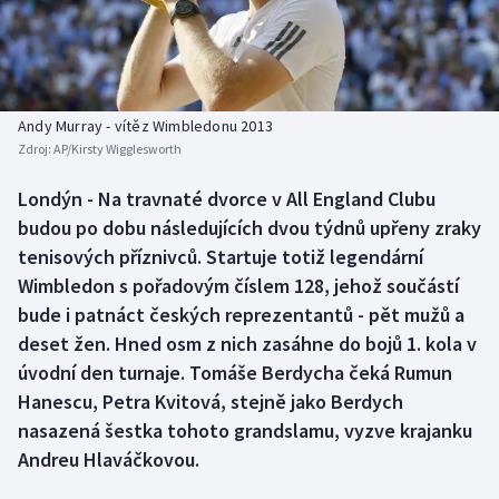
Baseball a softbal
Soutěže
Basketbal
Historické návraty
Biatlon
Aplikace ČT sport
Andy Murray - vítěz Wimbledonu 2013
Zdroj:
AP/Kirsty Wigglesworth
Boby a skeleton
AZ kvíz
Londýn - Na travnaté dvorce v All England Clubu
budou po dobu následujících dvou týdnů upřeny zraky
Box
tenisových příznivců. Startuje totiž legendární
Curling
Wimbledon s pořadovým číslem 128, jehož součástí
bude i patnáct českých reprezentantů - pět mužů a
Dostihy
deset žen. Hned osm z nich zasáhne do bojů 1. kola v
úvodní den turnaje. Tomáše Berdycha čeká Rumun
Florbal
Hanescu, Petra Kvitová, stejně jako Berdych
nasazená šestka tohoto grandslamu, vyzve krajanku
Futsal
Andreu Hlaváčkovou.
Golf