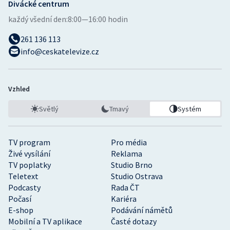
Divácké centrum
každý všední den:
8:00—16:00 hodin
261 136 113
info@ceskatelevize.cz
Vzhled
Světlý
Tmavý
Systém
TV program
Pro média
Živé vysílání
Reklama
TV poplatky
Studio Brno
Teletext
Studio Ostrava
Podcasty
Rada ČT
Počasí
Kariéra
E-shop
Podávání námětů
Mobilní a TV aplikace
Časté dotazy