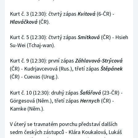
Kurt č. 3 (12:30): čtvrtý zápas
Kvitová
(6-ČR) -
Hlaváčková
(ČR).
Kurt č. 5 (12:30): čtvrtý zápas
Smitková
(ČR) - Hsieh
Su-Wei (Tchaj-wan).
Kurt č. 9 (12:30): první zápas
Záhlavová-Strýcová
(ČR) - Kudrjavcevová (Rus.), třetí zápas
Štěpánek
(ČR) - Cuevas (Urug.).
Kurt č. 10 (12:30): druhý zápas
Šafářová
(23-ČR) -
Görgesová (Něm.), třetí zápas
Hernych
(ČR) -
Kamke (Něm.).
V úterý se travnatém povrchu představí dalších
sedm českých zástupců - Klára Koukalová, Lukáš