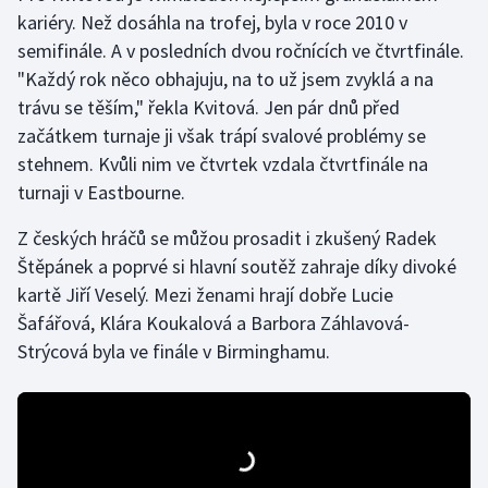
kariéry. Než dosáhla na trofej, byla v roce 2010 v
semifinále. A v posledních dvou ročnících ve čtvrtfinále.
"Každý rok něco obhajuju, na to už jsem zvyklá a na
trávu se těším," řekla Kvitová. Jen pár dnů před
začátkem turnaje ji však trápí svalové problémy se
stehnem. Kvůli nim ve čtvrtek vzdala čtvrtfinále na
turnaji v Eastbourne.
Z českých hráčů se můžou prosadit i zkušený Radek
Štěpánek a poprvé si hlavní soutěž zahraje díky divoké
kartě Jiří Veselý. Mezi ženami hrají dobře Lucie
Šafářová, Klára Koukalová a Barbora Záhlavová-
Strýcová byla ve finále v Birminghamu.