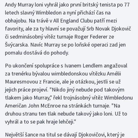
Andy Murray loni vyhrál jako první britský tenista po 77
letech slavný Wimbledon a nyní přichází čas na
Gymnastika
obhajobu. Na trávě v All England Clubu patří mezi
favority, ale za ty hlavní se považují Srb Novak Djokovič
Házená
či sedminásobný vítěz turnaje Roger Federer ze
Jezdectví
Švýcarska. Navíc Murray se po loňské operaci zad jen
pomalu dostává do pohody.
Judo
Po ukončení spolupráce s Ivanem Lendlem angažoval
za trenérku bývalou wimbledonskou vítězku Amélii
Krasobruslení
Mauresmovou z Francie, ale je otázkou, jestli se už
Lezení
jejich práce projeví. "Nikdo jiný nebude pod takovým
tlakem jako Murray," řekl trojnásobný vítěz Wimbledonu
Lyže a snowboard
Američan John McEnroe na stránkách turnaje. "Na
druhou stranu ten tlak nebude takový jako loni. Už to
Moderní pětiboj
vyhrál a to se pak hraje lehčeji."
Motorsport
Největší šance na titul se dávají Djokovičovi, který je