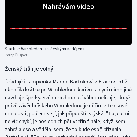
Nahrávám video
Startuje Wimbledon - i s českými nadějemi
Zdroj:
ČT sport
Ženský trůn je volný
Úřadující šampionka Marion Bartoliová z Francie totiž
ukončila krátce po Wimbledonu kariéru a nyní mimo jiné
navrhuje šperky. Svého rozhodnutí vůbec nelituje, i když
právě závěr loňského Wimbledonu je něčím z tenisové
minulosti, po čem se jí, jak připouští, stýská. "To, co mi
nejvíc chybí, je posledních pět vteřin finále, když jsem
zahrála eso a věděla jsem, že to bude eso," přiznala