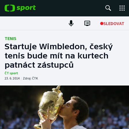
POPULÁRNÍ
SLEDOVAT
Fotbal
TENIS
Startuje Wimbledon, český
Hokej
tenis bude mít na kurtech
patnáct zástupců
Tenis
ČT sport
Atletika
23. 6. 2014
|
Zdroj:
ČTK
Cyklistika
DALŠÍ SPORTY
Americký fotbal
NEPŘEHLÉDNĚTE