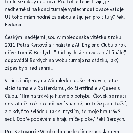
titulu se nikdy neomrzí. Pro tohle tenis hraju, je
Stolní tenis
nádherné si na konci turnaje vyslechnout ovace vstoje.
Už toho mám hodně za sebou a žiju jen pro tituly," řekl
Triatlon
Federer.
Veslování
Českými nadějemi jsou wimbledonská vítězka z roku
2011 Petra Kvitová a finalista z All England Clubu o rok
Vodní slalom
dříve Tomáš Berdych. "Rád bych si znovu zahrál finále,"
odpověděl Berdych na webu turnaje na otázku, jaký
Volejbal
zápas by si rád zahrál.
Ostatní
V rámci přípravy na Wimbledon došel Berdych, letos
vítěz turnaje v Rotterdamu, do čtvrtfinále v Queen's
Clubu. "Hra na trávě je hlavně o pohybu. Člověk se musí
dostat níž, což pro mě není snadné, protože jsem těžší,
ale když to zvládnu, tak si myslím, že moje hra trávě
sedí. Dobře podávám a hraju míče ploše," řekl Berdych.
Pro Kvitovou je Wimbledon nejlepším grandslamem