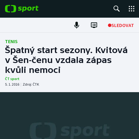
POPULÁRNÍ
SLEDOVAT
Fotbal
TENIS
Špatný start sezony. Kvitová
Hokej
v Šen-čenu vzdala zápas
kvůli nemoci
Tenis
ČT sport
Atletika
5. 1. 2016
|
Zdroj:
ČTK
Cyklistika
DALŠÍ SPORTY
Americký fotbal
NEPŘEHLÉDNĚTE