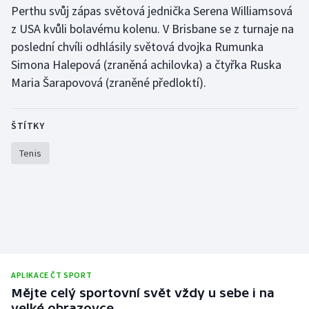
Perthu svůj zápas světová jednička Serena Williamsová
Olympijské hry
z USA kvůli bolavému kolenu. V Brisbane se z turnaje na
poslední chvíli odhlásily světová dvojka Rumunka
Parasport
Simona Halepová (zraněná achilovka) a čtyřka Ruska
Maria Šarapovová (zraněné předloktí).
Plavání
Plážový volejbal
ŠTÍTKY
Ragby
Tenis
Rychlobruslení
Rychlostní kanoistika
Short track
APLIKACE ČT SPORT
Sportovní střelba
Mějte celý sportovní svět vždy u sebe i na
velké obrazovce.