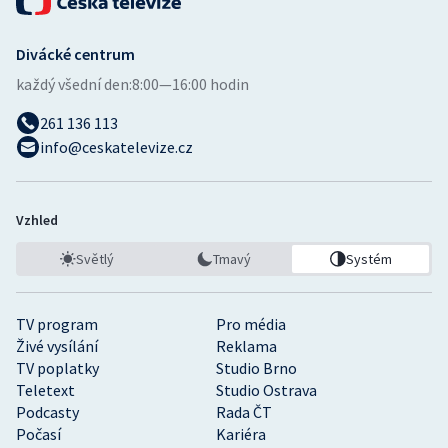
Divácké centrum
každý všední den:
8:00—16:00 hodin
261 136 113
info@ceskatelevize.cz
Vzhled
Světlý
Tmavý
Systém
TV program
Pro média
Živé vysílání
Reklama
TV poplatky
Studio Brno
Teletext
Studio Ostrava
Podcasty
Rada ČT
Počasí
Kariéra