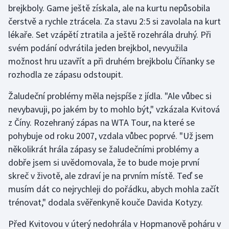
brejkboly. Game ještě získala, ale na kurtu nepůsobila
čerstvě a rychle ztrácela. Za stavu 2:5 si zavolala na kurt
Gymnastika
lékaře. Set vzápětí ztratila a ještě rozehrála druhý. Při
svém podání odvrátila jeden brejkbol, nevyužila
Házená
možnost hru uzavřít a při druhém brejkbolu Číňanky se
Jezdectví
rozhodla ze zápasu odstoupit.
Žaludeční problémy měla nejspíše z jídla. "Ale vůbec si
Judo
nevybavuji, po jakém by to mohlo být," vzkázala Kvitová
z Číny. Rozehraný zápas na WTA Tour, na které se
Krasobruslení
pohybuje od roku 2007, vzdala vůbec poprvé. "Už jsem
Lezení
několikrát hrála zápasy se žaludečními problémy a
dobře jsem si uvědomovala, že to bude moje první
Lyže a snowboard
skreč v životě, ale zdraví je na prvním místě. Teď se
musím dát co nejrychleji do pořádku, abych mohla začít
Moderní pětiboj
trénovat," dodala svěřenkyně kouče Davida Kotyzy.
Motorsport
Před Kvitovou v úterý nedohrála v Hopmanově poháru v