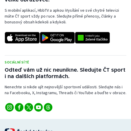
Stolní tenis
S mobilní aplikací, HbbTV a apkou iVysílání ve své chytré televizi
máte ČT sport vždy po ruce. Sledujte přímé přenosy, články a
Triatlon
bonusový obsah kdekoli a kdykoli.
Veslování
Vodní slalom
Volejbal
SOCIÁLNÍ SÍTĚ
Odteď vám už nic neunikne. Sledujte ČT sport
Ostatní
i na dalších platformách.
Nenechte si nikde ujít nejnovější sportovní události. Sledujte nás i
na Facebooku, X, Instagramu, Threads či YouTube a buďte v obraze.