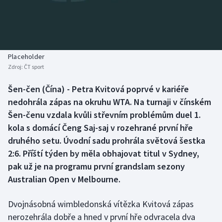
Baseball a softbal
Soutěže
Basketbal
Historické návraty
Biatlon
Aplikace ČT sport
Placeholder
Zdroj:
ČT sport
Boby a skeleton
AZ kvíz
Šen-čen (Čína) - Petra Kvitová poprvé v kariéře
nedohrála zápas na okruhu WTA. Na turnaji v čínském
Box
Šen-čenu vzdala kvůli střevním problémům duel 1.
Curling
kola s domácí Čeng Saj-saj v rozehrané první hře
druhého setu. Úvodní sadu prohrála světová šestka
Dostihy
2:6. Příští týden by měla obhajovat titul v Sydney,
pak už je na programu první grandslam sezony
Florbal
Australian Open v Melbourne.
Futsal
Dvojnásobná wimbledonská vítězka Kvitová zápas
nerozehrála dobře a hned v první hře odvracela dva
Golf